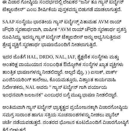
ಈ ವಿಚಾರ ಗೋಷ್ಠಿಯ ಸಂದರ್ಭದಲ್ಲಿ ಲೇಖಕರ “ಜರ್ನಿ ತೂ ಗ್ಯಾಸ್ ಟರ್ಬೈನ್
ಟೆಕ್ನಾಲಜೀಸ್” ಎಂಬ ಶೀರ್ಷಿಕೆಯ ಪುಸ್ತಕವನ್ನು ಬಿಡುಗಡೆ ಮಾಡಲಾಗುತ್ತದೆ.
SAAP ಸಂಸ್ಥೆಯು ಭಾರತೀಯ ಗ್ಯಾಸ್ ಟರ್ಬೈನ್ಸ್ ಪಿತಾಮಹ AVM ರಾಯ್
ಚೌಧರಿ ಸ್ಮರಣಾರ್ಥವಾಗಿ, ವಾರ್ಷಿಕ “AVM ರಾಯ್ ಚೌಧರಿ ಸ್ಮರಣಾರ್ಥ ಪ್ರಶಸ್ತಿ
ರೂಪಿಸಿದ್ದು, ಇದನ್ನು ಗ್ಯಾಸ್ ಟರ್ಬೈನ್ ಟೆಕ್ನಾಲಜೀಸ್ ಅನ್ನು ಅಭ್ಯಸಿಸುತ್ತಿರುವ
ಶ್ರೇಷ್ಠ ವ್ಯಕ್ತಿಗೆ ಸ್ಮರಣಾರ್ಥ ಭಾಷಣದೊಂದಿಗೆ ನೀಡಲಾಗುತ್ತಿದೆ.
ಇದರ ಜೊತೆಗೆ HAL, DRDO, NAL, IAF, ಶೈಕ್ಷಣಿಕ ಸಂಸ್ಥೆಗಳು ಮತ್ತು
ಅಂತರಿಕ್ಷ ವಾಯುಯಾನ ಸಂಬಂಧಿತ ಔದ್ಯೋಗಿಕ ಸಂಸ್ಥೆಗಳ ಖ್ಯಾತ ವ್ಯಕ್ತಿಗಳು
ತಾಂತ್ರಿಕ ಭಾಷಣಗಳನ್ನು ನೀಡಲಿದ್ದಾರೆ. ಅಲ್ಲದೆ ಪ್ರೊ. ) ) ಐಸಾಕ್, ಪಾರ್ಕ್
ಎಂಜಿನಿಯರಿಂಗ್ ಕಾಲೇಜು, ಕೊಯಮತ್ತೂರು, ವಿಶ್ರಾಂತ ಕಾರ್ಯವಾಹಿ
ನಿರ್ದೇಶಕರು, NAL ಅವರು ” ಗ್ಯಾಸ್ ಟರ್ಬೈನ್ ಗಾಗಿ ಪರ್ಯಾಯ
ಇಂಧನವಾಗಿ ಜಲಜನಕ” ಎಂಬುಧರ ಬಗ್ಗೆ ಮುಖ್ಯ ಭಾಷಣ ನೀಡಲಿದ್ದಾರೆ.
ಅಂತಿಮವಾಗಿ ಗ್ಯಾಸ್ ಟರ್ಬೈನ್ ಭ್ರಾತೃತ್ವದ ಪ್ರಯೋಜನಕ್ಕಾಗಿ ವಿಚಾರಗೋಷ್ಠಿಯ
ಸಮಗ್ರ ಸಾರಾಂಶ ಹಾಗೂ ಸಕ್ರಿಯ ಸೂಚನಾಂಶಗಳನ್ನು ನೀಡಲು ಪ್ಯಾನೆಲ್
ಚರ್ಚೆ ನಡೆಯಪಡುತ್ತದೆ. ನಂತರದ ಭೋಜನ ಕೂಟದೊಂದಿಗೆ ವಿಚಾರಗೋಷ್ಠಿಗೆ
ತೆರೆ ಬೀಳುತ್ತದೆ.