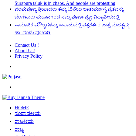
Surapura taluk is in chaos. And people are protesting
ಪರಮಪೂಜ್ಯ ಶ್ರೀಪಾದರು ತಮ್ಮ 15ನೆಯ ಚಾತುರ್ಮಾಸ್ಯ ವ್ರತವನ್ನು
ಬೆಂಗಳೂರು ಮಹಾನಗರದ ನಮ್ಮ ಪೂರ್ಣಪ್ರಜ್ಞ ವಿದ್ಯಾಪೀಠದಲ್ಲಿ
ಸಾಮಾಜಿಕ ಮೌಲ್ಯಗಳನ್ನು ಕಾಪಾಡುವಲ್ಲಿ ಪತ್ರಕರ್ತರ ಪಾತ್ರ ಮಹತ್ವದ್ದು:
ಡಾ. ನಂದು ಪೂಜಾರಿ.
Contact Us !
About Us!
Privacy Policy
Menu
Search
for
HOME
ಸಂಪಾದಕೀಯ
ರಾಜಕೀಯ
ರಾಜ್ಯ