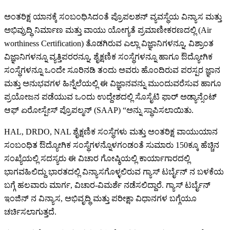
ಅಂತರಿಕ್ಷ ಯಾನಕ್ಕೆ ಸಂಬಂಧಿಸಿದಂತೆ ಪ್ರೊಪಲಶನ್ ವ್ಯವಸ್ಥೆಯ ವಿನ್ಯಾಸ ಮತ್ತು
ಅಭಿವ್ರುದ್ಧಿ ನಿರ್ಮಾಣ ಮತ್ತು ವಾಯು ಯೋಗ್ಯತೆ ಪ್ರಮಾಣೀಕರಣದಲ್ಲಿ (Air
worthiness Certification) ತೊಡಗಿರುವ ಎಲ್ಲಾ ವಿಜ್ಞಾನಿಗಳನ್ನೂ, ವಿಶ್ರಾಂತ
ವಿಜ್ಞಾನಿಗಳನ್ನೂ ವ್ಯತ್ತಿಪರರನ್ನೂ, ಶೈಕ್ಷಣಿಕ ಸಂಸ್ಥೆಗಳನ್ನೂ ಹಾಗೂ ಔದ್ಯೋಗಿಕ
ಸಂಸ್ಥೆಗಳನ್ನೂ ಒಂದೇ ಸೂರಿನಡಿ ತಂದು ಅವರು ಹೊಂದಿರುವ ಪರಸ್ಪರ ಜ್ಞಾನ
ಮತ್ತು ಅನುಭವಗಳ ಹಿನ್ನೆಲೆಯಲ್ಲಿ ಈ ವಿಜ್ಞಾನವನ್ನು ಮುಂದುವರೆಸುವ ಹಾಗೂ
ಪ್ರಯೋಜನ ಪಡೆಯುವ ಒಂದು ಉದ್ದೇಶದಲ್ಲಿ ಸೊಸೈಟಿ ಫಾರ್ ಅಡ್ಯಾನ್ಸೆಂಟ್
ಆಫ್ ಏರೋಸ್ಪೇಸ್ ಪ್ರೊಪಲ್ಮನ್ (SAAP) “ಅನ್ನು ಸ್ಥಾಪಿಸಲಾಯಿತು.
HAL, DRDO, NAL ಶೈಕ್ಷಣಿಕ ಸಂಸ್ಥೆಗಳು ಮತ್ತು ಅಂತರಿಕ್ಷ ವಾಯುಯಾನ
ಸಂಬಂಧಿತ ಔದ್ಯೋಗಿಕ ಸಂಸ್ಥೆಗಳನ್ನೊಳಗಂಡಂತೆ ಸುಮಾರು 150ಕ್ಕೂ ಹೆಚ್ಚಿನ
ಸಂಖ್ಯೆಯಲ್ಲಿ ಸದಸ್ಯರು ಈ ವಿಚಾರ ಗೋಷ್ಠಿಯಲ್ಲಿ ಕಾರ್ಯಾಗಾರದಲ್ಲಿ
ಭಾಗವಹಿಲಿದ್ದು ಭಾರತದಲ್ಲಿ ವಿನ್ಯಾಸಗೊಳ್ಳಲಿರುವ ಗ್ಯಾಸ್ ಟರ್ಬೈನ್ ನ ಬಳಕೆಯ
ಬಗ್ಗೆ ಹಲವಾರು ಮಾರ್ಗ, ವಿಚಾರ-ವಿಮರ್ಶೆ ನಡೆಸಲಿದ್ದಾರೆ. ಗ್ಯಾಸ್ ಟರ್ಬೈನ್
ಇಂಜಿನ್ ನ ವಿನ್ಯಾಸ, ಅಭಿವೃದ್ಧಿ ಮತ್ತು ಪರೀಕ್ಷಾ ವಿಧಾನಗಳ ಬಗ್ಗೆಯೂ
ಚರ್ಚಿಸಲಾಗುತ್ತದೆ.