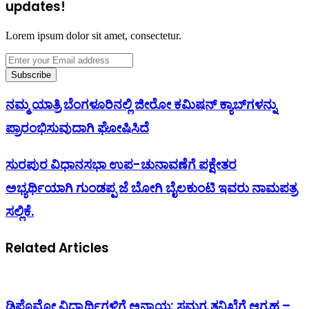
updates!
Lorem ipsum dolor sit amet, consectetur.
Enter
your
Email
address
ನಮ್ಮ ಯಾತ್ರಿ ಬೆಂಗಳೂರಿನಲ್ಲಿ ಜೀರೋ ಕಮಿಷನ್ ಕ್ಯಾಬ್‌ಗಳನ್ನು
ಪ್ರಾರಂಭಿಸುವುದಾಗಿ ಘೋಷಿಸಿದೆ
ಸುರಪುರ ವಿಧಾನಸಭಾ ಉಪ-ಚುನಾವಣೆಗೆ ಪಕ್ಷೇತರ
ಅಭ್ಯರ್ಥಿಯಾಗಿ ಗುಂಡಪ್ಪ ಜೆ ಬೋಗಿ ಬೈಲಕುಂಟಿ ಇವರು ನಾಮಪತ್ರ
ಸಲ್ಲಿಕೆ.
Related Articles
ಡಿಪ್ಲೊಮೋ ವಿದ್ಯಾರ್ಥಿಗಳಿಗೆ ಅನ್ಯಾಯ: ಸಮಗ್ರ ತನಿಖೆಗೆ ಆಗ್ರಹ –