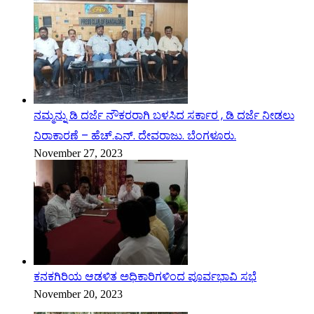
ನಮ್ಮನ್ನು ಡಿ ದರ್ಜೆ ನೌಕರರಾಗಿ ಬಳಸಿದ ಸರ್ಕಾರ , ಡಿ ದರ್ಜೆ ನೀಡಲು
ನಿರಾಕಾರಣೆ – ಹೆಚ್.ಎನ್. ದೇವರಾಜು. ಬೆಂಗಳೂರು.
November 27, 2023
ಕನಕಗಿರಿಯ ಆಡಳಿತ ಅಧಿಕಾರಿಗಳಿಂದ ಪೂರ್ವಭಾವಿ ಸಭೆ
November 20, 2023