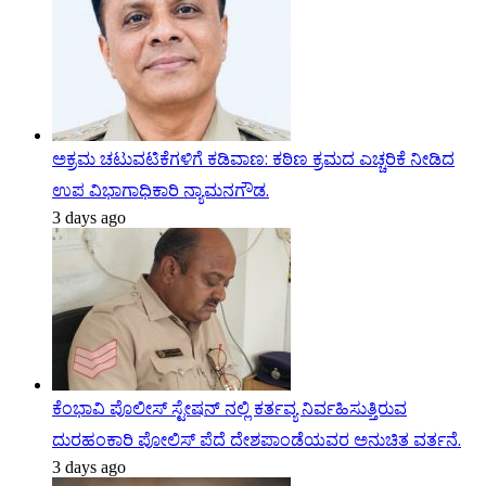
ಅಕ್ರಮ ಚಟುವಟಿಕೆಗಳಿಗೆ ಕಡಿವಾಣ: ಕಠಿಣ ಕ್ರಮದ ಎಚ್ಚರಿಕೆ ನೀಡಿದ
ಉಪ ವಿಭಾಗಾಧಿಕಾರಿ ನ್ಯಾಮನಗೌಡ.
3 days ago
ಕೆಂಭಾವಿ ಪೊಲೀಸ್ ಸ್ಟೇಷನ್ ನಲ್ಲಿ ಕರ್ತವ್ಯ ನಿರ್ವಹಿಸುತ್ತಿರುವ
ದುರಹಂಕಾರಿ ಪೋಲಿಸ್ ಪೆದೆ ದೇಶಪಾಂಡೆಯವರ ಅನುಚಿತ ವರ್ತನೆ.
3 days ago