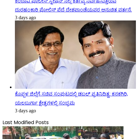
ಕೆಂಭಾವಿ ಪೊಲೀಸ್ ಸ್ಟೇಷನ್ ನಲ್ಲಿ ಕರ್ತವ್ಯ ನಿರ್ವಹಿಸುತ್ತಿರುವ
ದುರಹಂಕಾರಿ ಪೋಲಿಸ್ ಪೆದೆ ದೇಶಪಾಂಡೆಯವರ ಅನುಚಿತ ವರ್ತನೆ.
3 days ago
ಕೊಪ್ಪಳ ಜಿಲ್ಲೆಗೆ ಸಚಿವ ಸಂಪುಟದಲ್ಲಿ ಡಬಲ್ ಪ್ರತಿನಿಧಿತ್ವ: ಕನಕಗಿರಿ,
ಯಲಬುರ್ಗಾ ಕ್ಷೇತ್ರಗಳಲ್ಲಿ ಸಂಭ್ರಮ
3 days ago
Last Modified Posts