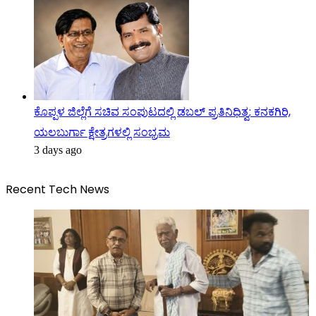
ಕೊಪ್ಪಳ ಜಿಲ್ಲೆಗೆ ಸಚಿವ ಸಂಪುಟದಲ್ಲಿ ಡಬಲ್ ಪ್ರತಿನಿಧಿತ್ವ: ಕನಕಗಿರಿ,
ಯಲಬುರ್ಗಾ ಕ್ಷೇತ್ರಗಳಲ್ಲಿ ಸಂಭ್ರಮ
3 days ago
Recent Tech News