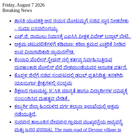
Friday, August 7 2026
Breaking News
ಶಾಸಕಿ ಯುವಶಕ್ತಿ ಆದ ನಯನ ಮೋಟಮ್ಮಗೆ ಸಚಿವ ಸ್ಥಾನ ನೀಡಬೇಕು
– ಸುಮಾ ಬಸವಲಿಂಗಯ್ಯ.
ಎಚ್.ಜಿ. ರಾಮುಲು ನಿವಾಸಕ್ಕೆ ಎಐಸಿಸಿ ವೀಕ್ಷಕ ವಿವೇಕ್ ಬನ್ಸಾಲ್ ಭೇಟಿ..
ಅಕ್ರಮ ಚಟುವಟಿಕೆಗಳಿಗೆ ಕಡಿವಾಣ: ಕಠಿಣ ಕ್ರಮದ ಎಚ್ಚರಿಕೆ ನೀಡಿದ
ಉಪ ವಿಭಾಗಾಧಿಕಾರಿ ನ್ಯಾಮನಗೌಡ.
ಕೆಂಭಾವಿ ಪೊಲೀಸ್ ಸ್ಟೇಷನ್ ನಲ್ಲಿ ಕರ್ತವ್ಯ ನಿರ್ವಹಿಸುತ್ತಿರುವ
ದುರಹಂಕಾರಿ ಪೋಲಿಸ್ ಪೆದೆ ದೇಶಪಾಂಡೆಯವರ ಅನುಚಿತ ವರ್ತನೆ.
ಕೊಪ್ಪಳ ಜಿಲ್ಲೆಗೆ ಸಚಿವ ಸಂಪುಟದಲ್ಲಿ ಡಬಲ್ ಪ್ರತಿನಿಧಿತ್ವ: ಕನಕಗಿರಿ,
ಯಲಬುರ್ಗಾ ಕ್ಷೇತ್ರಗಳಲ್ಲಿ ಸಂಭ್ರಮ
ಶಿಕ್ಷಣದ ಗುಣಮಟ್ಟ, ICAR ಮಾನ್ಯತೆ ಹಾಗೂ ವಿದ್ಯಾರ್ಥಿಗಳ ಭವಿಷ್ಯಕ್ಕೆ
ಸಂಬಂಧಿಸಿದ ಮಹತ್ವದ ಬೇಡಿಕೆ..
ಕಲ್ಬುರ್ಗಿ ಜಿಲ್ಲಾ ಹಿಂದುಳಿದ ವರ್ಗ ಕಲ್ಯಾಣ ಇಲಾಖೆಯಲ್ಲಿ ಆಕ್ರಮ
ನಡೆಯುತ್ತಿದೆ.
ಸುರಪುರ ತಾಲೂಕಿನ ದೇವಪುರ ಗ್ರಾಮದ ಮುಖ್ಯರಸ್ತೆಯ ಅವ್ಯವಸ್ಥೆ.
ಮತ್ತು ಜನರ ಪರದಾಟ. The main road of Devpur village in