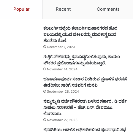
Popular
Recent
Comments
ಕಲಬುರ್ಗಿ ಜಿಲ್ಲೆಯ ಕಲಬುರ್ಗಿ ಮಹಾನಗರದ ಹೊರ
ವಲಯದಲ್ಲಿ ಯುವ ವಕೀಲರನ್ನು ಮಾರಕಾಸ್ತ್ರದಿಂದ
ಹೊಡೆದು ಕೊಲೆ.
December 7, 2023
ಗುತ್ತಿಗೆ ನೌಕರರನ್ನು ಕ್ರಮಬದ್ಧಗೊಳಿಸುವುದು, ಕಾಯಂ
ನೌಕರರ ಪ್ರಯೋಜನಗಳನ್ನು ಪಡೆಯುತ್ತಾರೆ.
November 14, 2024
ಚುನಾವಣಾಪೂರ್ವ ಸರ್ಕಾರ ನೀಡಿರುವ ಪ್ರಣಾಳಿಕೆ ಭರವಸೆ
ಈಡೆರಿಸಲು ಸಾರಿಗೆ ಸಚಿವರಿಗೆ ಮನವಿ.
September 28, 2024
ನಮ್ಮನ್ನು ಡಿ ದರ್ಜೆ ನೌಕರರಾಗಿ ಬಳಸಿದ ಸರ್ಕಾರ , ಡಿ ದರ್ಜೆ
ನೀಡಲು ನಿರಾಕಾರಣೆ – ಹೆಚ್.ಎನ್. ದೇವರಾಜು.
ಬೆಂಗಳೂರು.
November 27, 2023
ಕನಕಗಿರಿಯ ಆಡಳಿತ ಅಧಿಕಾರಿಗಳಿಂದ ಪೂರ್ವಭಾವಿ ಸಭೆ