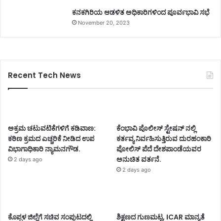
ಕನಕಗಿರಿಯ ಆಡಳಿತ ಅಧಿಕಾರಿಗಳಿಂದ ಪೂರ್ವಭಾವಿ ಸಭೆ
November 20, 2023
Recent Tech News
ಅಕ್ರಮ ಚಟುವಟಿಕೆಗಳಿಗೆ ಕಡಿವಾಣ:
ಕೆಂಭಾವಿ ಪೊಲೀಸ್ ಸ್ಟೇಷನ್ ನಲ್ಲಿ
ಕಠಿಣ ಕ್ರಮದ ಎಚ್ಚರಿಕೆ ನೀಡಿದ ಉಪ
ಕರ್ತವ್ಯ ನಿರ್ವಹಿಸುತ್ತಿರುವ ದುರಹಂಕಾರಿ
ವಿಭಾಗಾಧಿಕಾರಿ ನ್ಯಾಮನಗೌಡ.
ಪೋಲಿಸ್ ಪೆದೆ ದೇಶಪಾಂಡೆಯವರ
ಅನುಚಿತ ವರ್ತನೆ.
2 days ago
2 days ago
ಕೊಪ್ಪಳ ಜಿಲ್ಲೆಗೆ ಸಚಿವ ಸಂಪುಟದಲ್ಲಿ
ಶಿಕ್ಷಣದ ಗುಣಮಟ್ಟ, ICAR ಮಾನ್ಯತೆ