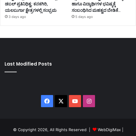
ಡಬಲ್ ಪ್ರತಿನಿಧಿತ್ವ: ಕನಕಗಿರಿ,
ಹಾಗೂ ವಿದ್ಯಾರ್ಥಿಗಳ ಭವಿಷ್ಯಕ್ಕೆ
ಯಲಬುರ್ಗಾ ಕ್ಷೇತ್ರಗಳಲ್ಲಿ ಸಂಭ್ರಮ
ಸಂಬಂಧಿಸಿದ ಮಹತ್ವದ ಬೇಡಿಕೆ..
3 days ago
5 days ago
Last Modified Posts
Facebook
X
YouTube
Instagram
© Copyright 2026, All Rights Reserved |
WebDigiMax
|