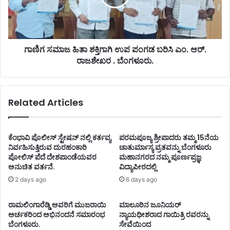
ಗಾಣಿಗ ಸಮಾಜ ಹಿತಾ ಶಕ್ತಿಗಾಗಿ ಉಪ ಪಂಗಡ ಬರಿಸಿ ಎಂ. ಆರ್.
ರಾಜಶೇಖರ . ಬೆಂಗಳೂರು.
Related Articles
ಕೆಂಭಾವಿ ಪೊಲೀಸ್ ಸ್ಟೇಷನ್ ನಲ್ಲಿ ಕರ್ತವ್ಯ
ಪರಮಪೂಜ್ಯ ಶ್ರೀಪಾದರು ತಮ್ಮ 15ನೆಯ
ನಿರ್ವಹಿಸುತ್ತಿರುವ ದುರಹಂಕಾರಿ
ಚಾತುರ್ಮಾಸ್ಯ ವ್ರತವನ್ನು ಬೆಂಗಳೂರು
ಪೋಲಿಸ್ ಪೆದೆ ದೇಶಪಾಂಡೆಯವರ
ಮಹಾನಗರದ ನಮ್ಮ ಪೂರ್ಣಪ್ರಜ್ಞ
ಅನುಚಿತ ವರ್ತನೆ.
ವಿದ್ಯಾಪೀಠದಲ್ಲಿ
2 days ago
6 days ago
ರಾಮಲಿಂಗಾರೆಡ್ಡಿ ಅವರಿಗೆ ಮುಜರಾಯಿ
ಮಾಲೂರಿನ ಜೂನಿಯರ್
ಅರ್ಚಕರಿಂದ ಅಭಿನಂದನೆ ಸಮಾರಂಭ
ನ್ಯಾಯಧೀಶರಾದ ಗಾಯಿತ್ರಿ ರವರನ್ನು
ಬೆಂಗಳೂರು.
ಸೇವೆಯಿಂದ