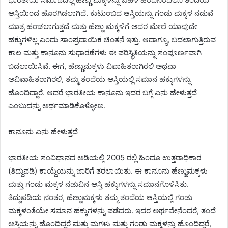
ಆಸ್ತಿಯಿಂದ ಹೊರಗಿಡಲಾಗಿದೆ. ಕುಟುಂಬದ ಆಸ್ತಿಯನ್ನು ಗಂಡು ಮಕ್ಕಳ ನಡುವೆ
ಮಾತ್ರ ಹಂಚಲಾಗುತ್ತದೆ ಮತ್ತು ಹೆಣ್ಣು ಮಕ್ಕಳಿಗೆ ಅದರ ಮೇಲೆ ಯಾವುದೇ
ಹಕ್ಕುಗಳಿಲ್ಲ ಎಂದು ಸಾಂಪ್ರದಾಯಿಕ ಚಿಂತನೆ ಇತ್ತು. ಆದಾಗ್ಯೂ, ಬದಲಾಗುತ್ತಿರುವ
ಕಾಲ ಮತ್ತು ಕಾನೂನು ಸುಧಾರಣೆಗಳು ಈ ಪರಿಸ್ಥಿತಿಯನ್ನು ಸಂಪೂರ್ಣವಾಗಿ
ಬದಲಾಯಿಸಿವೆ. ಈಗ, ಹೆಣ್ಣುಮಕ್ಕಳು ವಿವಾಹಿತರಾಗಿರಲಿ ಅಥವಾ
ಅವಿವಾಹಿತರಾಗಿರಲಿ, ತಮ್ಮ ತಂದೆಯ ಆಸ್ತಿಯಲ್ಲಿ ಸಮಾನ ಹಕ್ಕುಗಳನ್ನು
ಹೊಂದಿದ್ದಾರೆ. ಆದರೆ ಭಾರತೀಯ ಕಾನೂನು ಇದರ ಬಗ್ಗೆ ಏನು ಹೇಳುತ್ತದೆ
ಎಂಬುದನ್ನು ಅರ್ಥಮಾಡಿಕೊಳ್ಳೋಣ.
ಕಾನೂನು ಏನು ಹೇಳುತ್ತದೆ
ಭಾರತೀಯ ಸಂವಿಧಾನದ ಅಡಿಯಲ್ಲಿ 2005 ರಲ್ಲಿ ಹಿಂದೂ ಉತ್ತರಾಧಿಕಾರ
(ತಿದ್ದುಪಡಿ) ಕಾಯ್ದೆಯನ್ನು ಜಾರಿಗೆ ತರಲಾಯಿತು. ಈ ಕಾನೂನು ಹೆಣ್ಣುಮಕ್ಕಳು
ಮತ್ತು ಗಂಡು ಮಕ್ಕಳ ನಡುವಿನ ಆಸ್ತಿ ಹಕ್ಕುಗಳನ್ನು ಸಮಾನಗೊಳಿಸಿತು.
ತಿದ್ದುಪಡಿಯ ನಂತರ, ಹೆಣ್ಣುಮಕ್ಕಳು ತಮ್ಮ ತಂದೆಯ ಆಸ್ತಿಯಲ್ಲಿ ಗಂಡು
ಮಕ್ಕಳಂತೆಯೇ ಸಮಾನ ಹಕ್ಕುಗಳನ್ನು ಪಡೆದರು. ಇದರ ಅರ್ಥವೇನೆಂದರೆ, ತಂದೆ
ಆಸ್ತಿಯನ್ನು ಹೊಂದಿದ್ದರೆ ಮತ್ತು ಮಗಳು ಮತ್ತು ಗಂಡು ಮಕ್ಕಳನ್ನು ಹೊಂದಿದ್ದರೆ,