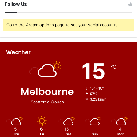
Follow Us
Go to the Arqam options page to set your social accounts.
Weather
15
℃
Melbourne
15º - 10º
57%
3.23 km/h
Scattered Clouds
15
16
15
11
14
℃
℃
℃
℃
℃
Thu
Fri
Sat
Sun
Mon