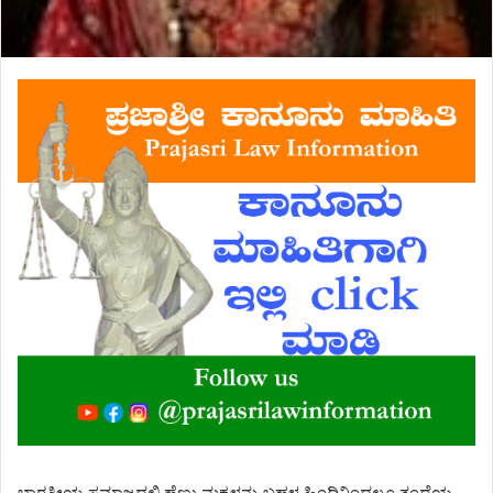
ಭಾರತೀಯ ಸಮಾಜದಲ್ಲಿ ಹೆಣ್ಣು ಮಕ್ಕಳನ್ನು ಬಹಳ ಹಿಂದಿನಿಂದಲೂ ತಂದೆಯ