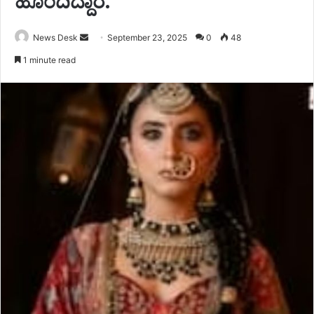
ಹೊಂದಿದ್ದಾರೆ.
Send
News Desk
September 23, 2025
0
48
an
1 minute read
email