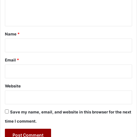
e
n
t
*
Name
*
Email
*
Website
Save my name, email, and website in this browser for the next
time I comment.