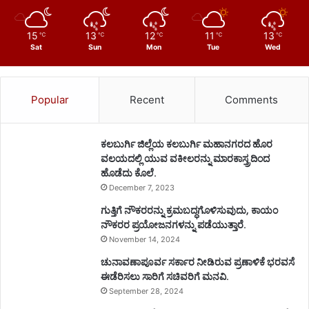
15
13
12
11
13
℃
℃
℃
℃
℃
Sat
Sun
Mon
Tue
Wed
Popular
Recent
Comments
ಕಲಬುರ್ಗಿ ಜಿಲ್ಲೆಯ ಕಲಬುರ್ಗಿ ಮಹಾನಗರದ ಹೊರ
ವಲಯದಲ್ಲಿ ಯುವ ವಕೀಲರನ್ನು ಮಾರಕಾಸ್ತ್ರದಿಂದ
ಹೊಡೆದು ಕೊಲೆ.
December 7, 2023
ಗುತ್ತಿಗೆ ನೌಕರರನ್ನು ಕ್ರಮಬದ್ಧಗೊಳಿಸುವುದು, ಕಾಯಂ
ನೌಕರರ ಪ್ರಯೋಜನಗಳನ್ನು ಪಡೆಯುತ್ತಾರೆ.
November 14, 2024
ಚುನಾವಣಾಪೂರ್ವ ಸರ್ಕಾರ ನೀಡಿರುವ ಪ್ರಣಾಳಿಕೆ ಭರವಸೆ
ಈಡೆರಿಸಲು ಸಾರಿಗೆ ಸಚಿವರಿಗೆ ಮನವಿ.
September 28, 2024