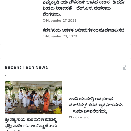
ನಮ್ಮನ್ನು ಡಿ ದರ್ಜೆ ನೌಕರರಾಗಿ ಬಳಸಿದ ಸರ್ಕಾರ , ಡಿ ದರ್ಜೆ
ನೀಡಲು ನಿರಾಕಾರಣೆ – ಹೆಚ್.ಎನ್. ದೇವರಾಜು.
ಬೆಂಗಳೂರು.
November 27, 2023
ಕನಕಗಿರಿಯ ಆಡಳಿತ ಅಧಿಕಾರಿಗಳಿಂದ ಪೂರ್ವಭಾವಿ ಸಭೆ
November 20, 2023
Recent Tech News
ಶಾಸಕಿ ಯುವಶಕ್ತಿ ಆದ ನಯನ
ಮೋಟಮ್ಮಗೆ ಸಚಿವ ಸ್ಥಾನ ನೀಡಬೇಕು
– ಸುಮಾ ಬಸವಲಿಂಗಯ್ಯ.
2 days ago
ಶ್ರೀ ಸತ್ಯ ಸಾಯಿ ಶಾರದಾನಿಕೇತನದಲ್ಲಿ
ಭಕ್ತಿಭಾವದಿಂದ ಮಹಾವಿಷ್ಣು ಹೋಮ.