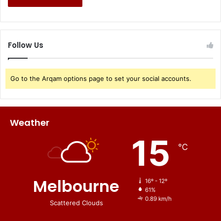
Follow Us
Go to the Arqam options page to set your social accounts.
Weather
15
℃
Melbourne
16º - 12º
61%
0.89 km/h
Scattered Clouds