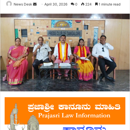
Send
News Desk
April 30, 2026
0
224
1 minute read
an
email