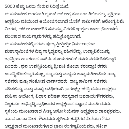
5000 ಹೆಚ್ಚು ಜನರು ಸೇರುವ ನಿರೀಕ್ಷೆಯಿದೆ.
ಈ ಸಮಾವೇಶ ಅಂಗವಾಗಿ ಬೃಹತ್ ಆರೋಗ್ಯ ತಪಾಸಣಾ ಶಿಬಿರವನ್ನು, ಪ್ರಕ್ರಿಯಾ
ಆಸ್ಪತ್ರೆಯ ವತಿಯಿಂದ ಆಯೋಜಿಸಲಾಗಿದೆ ಜೊತೆಗೆ ಕಾರ್ಮಿಕರಿಗೆ ಆರೋಗ್ಯ ವಿಮೆ
ವಿತರಣೆ, ಆಟೋ ಚಾಲಕರಿಗೆ ಸಮವಸ್ತ್ರ ವಿತರಣೆ.ಇ-ಶ್ರಮ ಕಾರ್ಡ ನೋಂದಣಿ
ಮುಂತಾದ ಕಾರ್ಯಕ್ರಮಗಳನ್ನು ಹಮ್ಮಿಕೊಳ್ಳಲಾಗಿದೆ.
ಈ ಸಮಾವೇಶದಲ್ಲಿ ಪರಮ ಪೂಜ್ಯ ಶ್ರೀಶ್ರೀಶ್ರೀ ನಿರ್ಮಲಾನಂದ
ಮಹಾಸ್ವಾಮೀಜಿಗಳ ದಿವ್ಯ ಸಾನ್ನಿಧ್ಯವನ್ನು ವಹಿಸಲಿದ್ದು. ಉದ್ಘಾಟನೆಯನ್ನು
ಜನಪ್ರಿಯ ಶಾಸಕರಾದ ಎಸ್.ಪಿ. ಸೋಮಶೇಖರ್ ರವರು ನೆರವೇರಿಸಲಿದ್ದಾರೆ
ಎಂದರು . ಘನ ಉಪಸ್ಥಿತಿಯನ್ನು ಶ್ರೀಮತಿ ಶೋಭಾ ಕರಂದ್ಲಾಜೆ ರವರು
ಉಪಸ್ಥಿತರಿರಲಿದ್ದಾರೆ.ಸೂಕ್ಷ್ಮ ಸಣ್ಣ ಮತ್ತು ಮಧ್ಯಮ ಉದ್ಯಮಶೀಲತೆಯ ರಾಜ್ಯ
ಸಚಿವರು ಮತ್ತು ಸಂತೋಷ ಲಾರ್ಡ್‌ರವರು, ರಾಜ್ಯ ಕಾರ್ಮಿಕ ಸಚಿವರು
ವಹಿಸಲಿದ್ದು, ಮತ್ತು ಮುಖ್ಯ ಅತಿಥಿಗಳಾಗಿ ನಾಗಲಕ್ಷ್ಮೀ ಚೌದ್ರಿ ರವರು ಅಧ್ಯಕ್ಷರು
ಮಹಿಳಾ ಅಯೋಗ, ವಿಧಾನ ಪರಿಷತ್ ಸದಸ್ಯರಾದ ಜವರಾಯಗೌಡರವರು,
ವಿಶ್ವಕರ್ಮ ಅಭಿವೃದ್ಧಿ ಪ್ರಾಧಿಕಾರದ ಅಧ್ಯಕ್ಷರಾದ ಸುಜ್ಞಾನ ಮೂರ್ತಿರವರು.
ಸ್ಥಳೀಯ ಮುಂಖಡರಾದ ಪೀಣ್ಯ ಅಸೋಸಿಯೆಷನ್ ಅಧ್ಯಕ್ಷರಾದ ದಾನಪ್ಪರವರು.
ಯುವ ಎಂ.ಜಗದೀಶ ಗೌಡರವರು ಸ್ಥಳೀಯ ಕನ್ನಡಿಗರ ಸೇನೆಯ ಗೌರವ
ಅಧ್ಯಕ್ಷರಾದ ಮುಂಖಡರುಗಳಾದ ಭಾನು ರಂಗಸ್ವಾಮಿಯವರು, ಸತೀಶ್