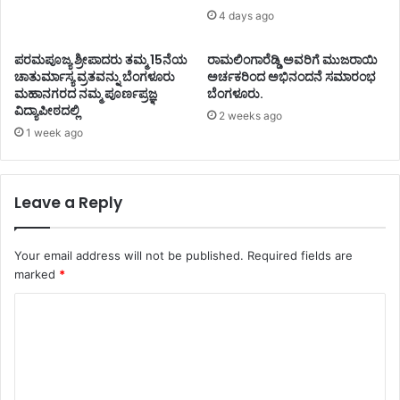
4 days ago
ಪರಮಪೂಜ್ಯ ಶ್ರೀಪಾದರು ತಮ್ಮ 15ನೆಯ
ರಾಮಲಿಂಗಾರೆಡ್ಡಿ ಅವರಿಗೆ ಮುಜರಾಯಿ
ಚಾತುರ್ಮಾಸ್ಯ ವ್ರತವನ್ನು ಬೆಂಗಳೂರು
ಅರ್ಚಕರಿಂದ ಅಭಿನಂದನೆ ಸಮಾರಂಭ
ಮಹಾನಗರದ ನಮ್ಮ ಪೂರ್ಣಪ್ರಜ್ಞ
ಬೆಂಗಳೂರು.
ವಿದ್ಯಾಪೀಠದಲ್ಲಿ
2 weeks ago
1 week ago
Leave a Reply
Your email address will not be published.
Required fields are
marked
*
C
o
m
m