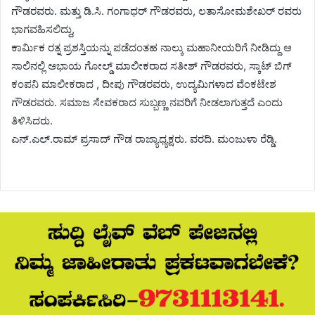
ಗೌಡರವರು. ಮತ್ತು ಡಿ.ಸಿ. ಗಂಗಾಧರ್ ಗೌಡರವರು, ಲತಾಸೋಮಶೇಖರ್ ರವರು
ಭಾಗವಹಿಸಲಿದ್ದು,
ಕಾರ್ಮಿಕ ರತ್ನ ಪ್ರಶಸ್ತಿಯನ್ನು ಪಡೆದಂತಹ ನಾಲ್ಕು ಮಹಾನೀಯರಿಗೆ ನೀಡಿದ್ದು ಆ
ಸಾಲಿನಲ್ಲಿ ಅಭಾಯ ಗೋಲ್ಡ್ ಮಾಲೀಕರಾದ ಸತೀಶ್ ಗೌಡರವರು, ಸ್ಕಾಟ್ ಬಿಗ್
ಕಂಪನಿ ಮಾಲೀಕರಾದ , ದೀಪು ಗೌಡರವರು, ಉದ್ಯಮಿಗಳಾದ ವೆಂಕಟೇಶ
ಗೌಡರವರು. ಸಮಾಜ ಸೇವಕರಾದ ಸುಬ್ಬಣ್ಣ ನವರಿಗೆ ನೀಡಲಾಗುತ್ತದೆ ಎಂದು
ತಿಳಿಸಿದರು.
ಎನ್.ಎಲ್.ರಾಮ್ ಪ್ರಸಾದ್ ಗೌಡ ರಾಜ್ಯಾಧ್ಯಕ್ಷರು. ವರದಿ. ಮಂಜುಳಾ ರೆಡ್ಡಿ.