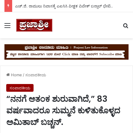
ಎಚ್.ಜಿ. ರಾಮುಲು ನಿವಾಸಕ್ಕೆ ಎಐಸಿಸಿ ವೀಕ್ಷಕ ವಿವೇಕ್ ಬನ್ಸಾಲ್ ಭೇಟಿ..
Menu
Se
Home
/
ಸಂಪಾದಕೀಯ
ಸಂಪಾದಕೀಯ
“ನನಗೆ ಆತಂಕ ಶುರುವಾಗಿದೆ,” 83
ವರ್ಷವಾದರೂ ಸುಮ್ಮನೆ ಕುಳಿತುಕೊಳ್ಳದ
ಅಮಿತಾಬ್ ಬಚ್ಚನ್.