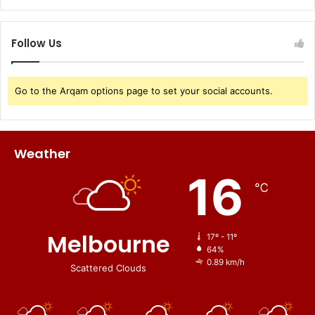
Follow Us
Go to the Arqam options page to set your social accounts.
Weather
16
℃
Melbourne
17º - 11º
64%
0.89 km/h
Scattered Clouds