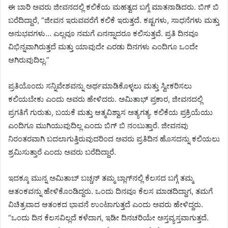
ಈ ಬಾರಿ ಅವರು ಜೀವನದಲ್ಲಿ ಕಲಿಕೆಯ ಮಹತ್ವದ ಬಗ್ಗೆ ಮಾತನಾಡಿದರು. ಬಿಗ್ ಬಿ
ಬರೆದಿದ್ದಾರೆ, “ಜೀವನ ಇರುವವರೆಗೆ ಕಲಿಕೆ ಇರುತ್ತದೆ. ಕಷ್ಟಗಳು, ಸಾಧನೆಗಳು ಮತ್ತು
ಅನುಭವಗಳು… ಎಲ್ಲವೂ ನಮಗೆ ಏನನ್ನಾದರೂ ಕಲಿಸುತ್ತವೆ. ಪ್ರತಿ ದಿನವೂ
ವಿಭಿನ್ನವಾಗಿರುತ್ತದೆ ಮತ್ತು ಯಾವುದೇ ಎರಡು ದಿನಗಳು ಎಂದಿಗೂ ಒಂದೇ
ಆಗಿರುವುದಿಲ್ಲ.”
ಪ್ರತಿಯೊಂದು ಸನ್ನಿವೇಶವನ್ನು ಅರ್ಥಮಾಡಿಕೊಳ್ಳಲು ಮತ್ತು ಸ್ವೀಕರಿಸಲು
ಕಲಿಯಬೇಕು ಎಂದು ಅವರು ಹೇಳಿದರು. ಅಮಿತಾಭ್ ಪ್ರಕಾರ, ಜೀವನದಲ್ಲಿ
ಪ್ರಗತಿಗೆ ಗುರುತು, ಬಯಕೆ ಮತ್ತು ಆತ್ಮವಿಶ್ವಾಸ ಅತ್ಯಗತ್ಯ. ಕಲಿಕೆಯ ಪ್ರಕ್ರಿಯೆಯು
ಎಂದಿಗೂ ಮುಗಿಯುವುದಿಲ್ಲ ಎಂದು ಬಿಗ್ ಬಿ ನಂಬುತ್ತಾರೆ. ಜೀವನವು
ನಿರಂತರವಾಗಿ ಬದಲಾಗುತ್ತಿರುವುದರಿಂದ ಅವರು ಪ್ರತಿದಿನ ಹೊಸದನ್ನು ಕಲಿಯಲು
ಶ್ರಮಿಸುತ್ತಾರೆ ಎಂದು ಅವರು ಬರೆದಿದ್ದಾರೆ.
ಇದಕ್ಕೂ ಮುನ್ನ ಅಮಿತಾಬ್ ಬಚ್ಚನ್ ತಮ್ಮ ಬ್ಲಾಗ್‌ನಲ್ಲಿ ಕೆಲಸದ ಬಗ್ಗೆ ತಮ್ಮ
ಆತಂಕವನ್ನು ಹೇಳಿಕೊಂಡಿದ್ದರು. ಒಂದು ದಿನವೂ ಕೆಲಸ ಮಾಡದಿದ್ದಾಗ, ತಮಗೆ
ವಿಚಿತ್ರವಾದ ಆತಂಕದ ಭಾವನೆ ಉಂಟಾಗುತ್ತದೆ ಎಂದು ಅವರು ಹೇಳಿದ್ದರು.
“ಒಂದು ದಿನ ಕೆಲಸವಿಲ್ಲದೆ ಕಳೆದಾಗ, ಇಡೀ ದಿನಚರಿಯೇ ಅಸ್ತವ್ಯಸ್ತವಾಗುತ್ತದೆ.