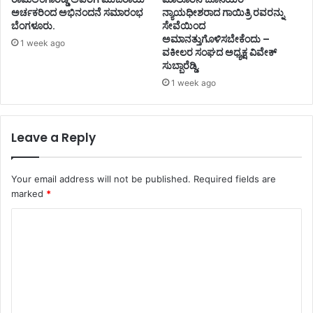
ಅರ್ಚಕರಿಂದ ಅಭಿನಂದನೆ ಸಮಾರಂಭ
ನ್ಯಾಯಧೀಶರಾದ ಗಾಯಿತ್ರಿ ರವರನ್ನು
ಬೆಂಗಳೂರು.
ಸೇವೆಯಿಂದ
ಅಮಾನತ್ತುಗೊಳಿಸಬೇಕೆಂದು –
1 week ago
ವಕೀಲರ ಸಂಘದ ಅಧ್ಯಕ್ಷ ವಿವೇಕ್
ಸುಬ್ಬಾರೆಡ್ಡಿ.
1 week ago
Leave a Reply
Your email address will not be published.
Required fields are
marked
*
C
o
m
m
e