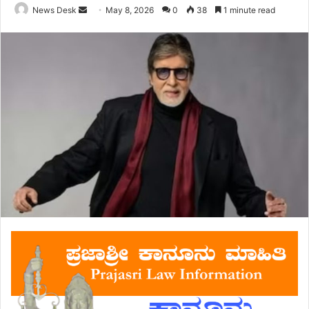
Send
News Desk
May 8, 2026
0
38
1 minute read
an
email