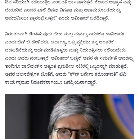
ದಿನ ಸರಿಯಾಗಿ ನಡೆಯುತ್ತಿಲ್ಲ ಎಂಬಂತೆ ಭಾಸವಾಗುತ್ತದೆ. ಕೆಲಸದ ಅಭ್ಯಾಸ ಎಷ್ಟು
ಬೇರೂರಿದೆ ಎಂದರೆ ಖಾಲಿ ದಿನವು ನಿಗೂಢ ಮತ್ತು ಅನಾನುಕೂಲತೆಯನ್ನು
ಅನುಭವಿಸಲು ಪ್ರಾರಂಭಿಸುತ್ತದೆ” ಎಂದು ಅಮಿತಾಬ್ ಬರೆದಿದ್ದಾರೆ.
ನಿರಂತರವಾಗಿ ಚಿಂತಿಸುವುದು ದೇಹ ಮತ್ತು ಮನಸ್ಸು ಎರಡಕ್ಕೂ ಹಾನಿಕಾರಕ
ಎಂದು ಬಿಗ್ ಬಿ ಹೇಳಿದರು. ಆದಾಗ್ಯೂ, ಒಬ್ಬ ವ್ಯಕ್ತಿಯು ತನ್ನ ಆಂತರಿಕ
ಚಡಪಡಿಕೆಯನ್ನು ಅರ್ಥಮಾಡಿಕೊಳ್ಳಲು ಮತ್ತು ನಿಯಂತ್ರಿಸಲು ಕಲಿಯಬೇಕು
ಎಂದು ಅವರು ನಂಬುತ್ತಾರೆ. ಅಮಿತಾಬ್ ಬಚ್ಚನ್ ಅವರ ಈ ಸಮರ್ಪಣೆ ಅವರನ್ನು
ಇಂದಿಗೂ ಬಾಲಿವುಡ್‌ನ ಅತ್ಯಂತ ಶ್ರಮಶೀಲ ನಟರಲ್ಲಿ ಒಬ್ಬರನ್ನಾಗಿ ಮಾಡುತ್ತದೆ.
ಅವರ ಚಲನಚಿತ್ರಗಳ ಜೊತೆಗೆ, ಅವರು “ಕೌನ್ ಬನೇಗಾ ಕರೋಡ್‌ಪತಿ” ಟಿವಿ
ಕಾರ್ಯಕ್ರಮದ ನಿರೂಪಕರಾಗಿಯೂ ಜನಪ್ರಿಯರಾಗಿದ್ದಾರೆ.