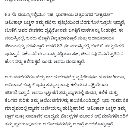
83 ನೇ ವಯಸ್ಸಿನಲ್ಲಿಯೂ ಸಹ, ಭಾರತೀಯ ಚಿತ್ರರಂಗದ “ಚಕ್ರವರ್ತಿ”
ಅಮಿತಾಭ್ ಬಚ್ಚನ್ ತಮ್ಮ ನಟನಾ ಪ್ರತಿಭೆಯಿಂದ ಬೆರಗುಗೊಳಿಸುತ್ತಲೇ ಇದ್ದಾರೆ,
ಜೊತೆಗೆ ಅವರ ಜೀವನದ ದೃಷ್ಟಿಕೋನವು ಜಗತ್ತಿಗೆ ಪಾಠಗಳನ್ನು ನೀಡುತ್ತದೆ. ಈ
ವಯಸ್ಸಿನಲ್ಲಿ, ಜನರು ಹೆಚ್ಚಾಗಿ ನಿವೃತ್ತರಾಗುತ್ತಾರೆ ಮತ್ತು ಆರಾಮದಾಯಕ
ಜೀವನವನ್ನು ನಡೆಸುತ್ತಾರೆ. ಆದರೆ 83 ನೇ ವಯಸ್ಸಿನಲ್ಲಿ, ಬಿಗ್ ಬಿ ಪಟ್ಟುಬಿಡದೆ
ಇರುತ್ತಾರೆ. ಏಕೆಂದರೆ ಈ ವಯಸ್ಸಿನಲ್ಲಿಯೂ ಸಹ, ಜೀವನವು ನಿಮಗೆ ಪ್ರತಿದಿನ
ಹೊಸದನ್ನು ಕಲಿಸುತ್ತದೆ ಎಂದು ಅವರು ನಂಬುತ್ತಾರೆ.
ಆರು ದಶಕಗಳಿಗೂ ಹೆಚ್ಚು ಕಾಲದ ಚಲನಚಿತ್ರ ವೃತ್ತಿಜೀವನದ ಹೊರತಾಗಿಯೂ,
ಅಮಿತಾಬ್ ಬಚ್ಚನ್ ಇನ್ನೂ ತಮ್ಮನ್ನು ತಾವು ಕಲಿಯುವ ವ್ಯಕ್ತಿಯೆಂದು
ಪರಿಗಣಿಸುತ್ತಾರೆ. ಅವರು ಇತ್ತೀಚೆಗೆ ತಮ್ಮ ಬ್ಲಾಗ್‌ನಲ್ಲಿ ಜೀವನ, ಕಲಿಕೆ ಮತ್ತು
ಕೆಲಸದ ಕುರಿತು ತಮ್ಮ ಆಲೋಚನೆಗಳನ್ನು ಹಂಚಿಕೊಂಡಿದ್ದಾರೆ, ಇದು ಸಾಮಾಜಿಕ
ಮಾಧ್ಯಮದಲ್ಲಿ ವ್ಯಾಪಕ ಚರ್ಚೆಯನ್ನು ಹುಟ್ಟುಹಾಕಿದೆ. ಅಮಿತಾಬ್ ಬಚ್ಚನ್ ತಮ್ಮ
ಬ್ಲಾಗ್ ಮತ್ತು ಸಾಮಾಜಿಕ ಮಾಧ್ಯಮ ಪೋಸ್ಟ್‌ಗಳ ಮೂಲಕ ಅಭಿಮಾನಿಗಳೊಂದಿಗೆ
ತಮ್ಮ ಹೃದಯಪೂರ್ವಕ ಆಲೋಚನೆಗಳನ್ನು ಆಗಾಗ್ಗೆ ಹಂಚಿಕೊಳ್ಳುತ್ತಾರೆ.