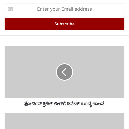
Enter
your
Email
address
​ಫೋರ್ಟಿಸ್ ಕ್ರಿಕೆಟ್ ಲೀಗ್‌ಗೆ ದಿನೇಶ್ ಕುಂಬ್ಳೆ ಚಾಲನೆ.