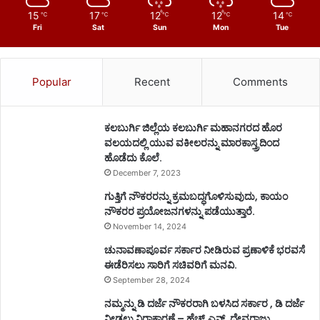
15
17
12
12
14
℃
℃
℃
℃
℃
Fri
Sat
Sun
Mon
Tue
Popular
Recent
Comments
ಕಲಬುರ್ಗಿ ಜಿಲ್ಲೆಯ ಕಲಬುರ್ಗಿ ಮಹಾನಗರದ ಹೊರ
ವಲಯದಲ್ಲಿ ಯುವ ವಕೀಲರನ್ನು ಮಾರಕಾಸ್ತ್ರದಿಂದ
ಹೊಡೆದು ಕೊಲೆ.
December 7, 2023
ಗುತ್ತಿಗೆ ನೌಕರರನ್ನು ಕ್ರಮಬದ್ಧಗೊಳಿಸುವುದು, ಕಾಯಂ
ನೌಕರರ ಪ್ರಯೋಜನಗಳನ್ನು ಪಡೆಯುತ್ತಾರೆ.
November 14, 2024
ಚುನಾವಣಾಪೂರ್ವ ಸರ್ಕಾರ ನೀಡಿರುವ ಪ್ರಣಾಳಿಕೆ ಭರವಸೆ
ಈಡೆರಿಸಲು ಸಾರಿಗೆ ಸಚಿವರಿಗೆ ಮನವಿ.
September 28, 2024
ನಮ್ಮನ್ನು ಡಿ ದರ್ಜೆ ನೌಕರರಾಗಿ ಬಳಸಿದ ಸರ್ಕಾರ , ಡಿ ದರ್ಜೆ
ನೀಡಲು ನಿರಾಕಾರಣೆ – ಹೆಚ್.ಎನ್. ದೇವರಾಜು.