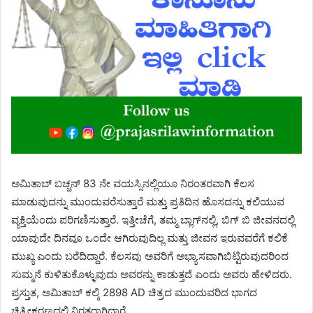
ಅಮಿತಾಬ್ ಬಚ್ಚನ್ 83 ನೇ ವಯಸ್ಸಿನಲ್ಲಿಯೂ ನಿರಂತರವಾಗಿ ಕೆಲಸ
ಮಾಡುವುದನ್ನು ಮುಂದುವರೆಸುತ್ತಾರೆ ಮತ್ತು ಪ್ರತಿದಿನ ಹೊಸದನ್ನು ಕಲಿಯುವ
ವ್ಯಕ್ತಿಯೆಂದು ಪರಿಗಣಿಸುತ್ತಾರೆ. ಇತ್ತೀಚೆಗೆ, ತಮ್ಮ ಬ್ಲಾಗ್‌ನಲ್ಲಿ, ಬಿಗ್ ಬಿ ಜೀವನದಲ್ಲಿ
ಯಾವುದೇ ದಿನವೂ ಒಂದೇ ಆಗಿರುವುದಿಲ್ಲ ಮತ್ತು ಜೀವನ ಇರುವವರೆಗೆ ಕಲಿಕೆ
ಮುಖ್ಯ ಎಂದು ಬರೆದಿದ್ದಾರೆ. ಕೆಲಸವು ಅವರಿಗೆ ಅಭ್ಯಾಸವಾಗಿಬಿಟ್ಟಿರುವುದರಿಂದ
ಸುಮ್ಮನೆ ಕುಳಿತುಕೊಳ್ಳುವುದು ಅವರನ್ನು ಕಾಡುತ್ತದೆ ಎಂದು ಅವರು ಹೇಳಿದರು.
ಪ್ರಸ್ತುತ, ಅಮಿತಾಬ್ ಕಲ್ಕಿ 2898 AD ಚಿತ್ರದ ಮುಂದುವರಿದ ಭಾಗದ
ಚಿತ್ರೀಕರಣದಲ್ಲಿ ನಿರತರಾಗಿದ್ದಾರೆ.