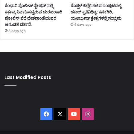
ಕೆಂಭಾವಿ ಪೊಲೀಸ್ ಸ್ಟೇಷನ್ ನಲ್ಲಿ
ಕೊಪ್ಪಳ ಜಿಲ್ಲೆಗೆ ಸಚಿವ ಸಂಪುಟದಲ್ಲಿ
ಕರ್ತವ್ಯ ನಿರ್ವಹಿಸುತ್ತಿರುವ ದುರಹಂಕಾರಿ
ಡಬಲ್ ಪ್ರತಿನಿಧಿತ್ವ: ಕನಕಗಿರಿ,
ಪೋಲಿಸ್ ಪೆದೆ ದೇಶಪಾಂಡೆಯವರ
ಯಲಬುರ್ಗಾ ಕ್ಷೇತ್ರಗಳಲ್ಲಿ ಸಂಭ್ರಮ
ಅನುಚಿತ ವರ್ತನೆ.
4 days ago
3 days ago
Last Modified Posts
Facebook
X
YouTube
Instagram