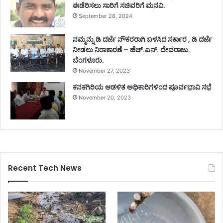
ಈಡೆರಿಸಲು ಸಾರಿಗೆ ಸಚಿವರಿಗೆ ಮನವಿ.
September 28, 2024
ನಮ್ಮನ್ನು ಡಿ ದರ್ಜೆ ನೌಕರರಾಗಿ ಬಳಸಿದ ಸರ್ಕಾರ , ಡಿ ದರ್ಜೆ
ನೀಡಲು ನಿರಾಕಾರಣೆ – ಹೆಚ್.ಎನ್. ದೇವರಾಜು.
ಬೆಂಗಳೂರು.
November 27, 2023
ಕನಕಗಿರಿಯ ಆಡಳಿತ ಅಧಿಕಾರಿಗಳಿಂದ ಪೂರ್ವಭಾವಿ ಸಭೆ
November 20, 2023
Recent Tech News