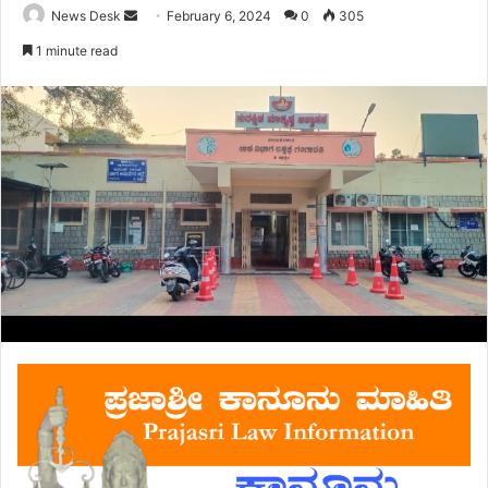
Send
News Desk
February 6, 2024
0
305
an
1 minute read
email