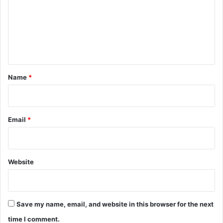
m
e
n
t
*
Name
*
Email
*
Website
Save my name, email, and website in this browser for the next
time I comment.