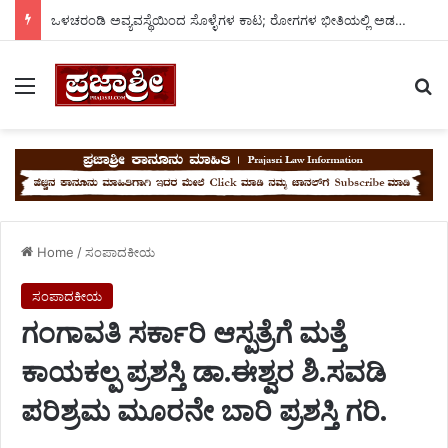
ಒಳಚರಂಡಿ ಅವ್ಯವಸ್ಥೆಯಿಂದ ಸೊಳ್ಳೆಗಳ ಕಾಟ; ರೋಗಗಳ ಭೀತಿಯಲ್ಲಿ ಅಡವಿಬಾವಿ ದೊಡ್ಡ ತಾಂಡದ ಜನರು..
Menu
Se
Home
/
ಸಂಪಾದಕೀಯ
ಸಂಪಾದಕೀಯ
ಗಂಗಾವತಿ ಸರ್ಕಾರಿ ಆಸ್ಪತ್ರೆಗೆ ಮತ್ತೆ
ಕಾಯಕಲ್ಪ ಪ್ರಶಸ್ತಿ ಡಾ.ಈಶ್ವರ ಶಿ.ಸವಡಿ
ಪರಿಶ್ರಮ ಮೂರನೇ ಬಾರಿ ಪ್ರಶಸ್ತಿ ಗರಿ.