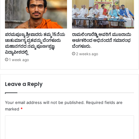
ಪರಮಪೂಜ್ಯ ಶ್ರೀಪಾದರು ತಮ್ಮ 15ನೆಯ
ರಾಮಲಿಂಗಾರೆಡ್ಡಿ ಅವರಿಗೆ ಮುಜರಾಯಿ
ಚಾತುರ್ಮಾಸ್ಯ ವ್ರತವನ್ನು ಬೆಂಗಳೂರು
ಅರ್ಚಕರಿಂದ ಅಭಿನಂದನೆ ಸಮಾರಂಭ
ಮಹಾನಗರದ ನಮ್ಮ ಪೂರ್ಣಪ್ರಜ್ಞ
ಬೆಂಗಳೂರು.
ವಿದ್ಯಾಪೀಠದಲ್ಲಿ
2 weeks ago
1 week ago
Leave a Reply
Your email address will not be published.
Required fields are
marked
*
C
o
m