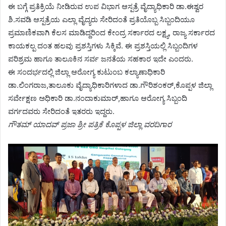
ಈ ಬಗ್ಗೆ ಪ್ರತಿಕ್ರಿಯೆ ನೀಡಿರುವ ಉಪ ವಿಭಾಗ ಆಸ್ಪತ್ರೆ ವೈದ್ಯಾಧಿಕಾರಿ ಡಾ.ಈಶ್ವರ
ಶಿ.ಸವಡಿ ಆಸ್ಪತ್ರೆಯ ಎಲ್ಲಾ ವೈದ್ಯರು ಸೇರಿದಂತೆ ಪ್ರತಿಯೊಬ್ಬ ಸಿಬ್ಬಂದಿಯೂ
ಪ್ರಮಾಣಿಕವಾಗಿ ಕೆಲಸ ಮಾಡಿದ್ದರಿಂದ ಕೇಂದ್ರ ಸರ್ಕಾರದ ಲಕ್ಷ್ಯ, ರಾಜ್ಯ ಸರ್ಕಾರದ
ಕಾಯಕಲ್ಪ ದಂತ ಹಲವು ಪ್ರಶಸ್ತಿಗಳು ಸಿಕ್ಕಿವೆ. ಈ ಪ್ರಶಸ್ತಿಯಲ್ಲಿ ಸಿಬ್ಬಂದಿಗಳ
ಪರಿಶ್ರಮ ಹಾಗೂ ತಾಲೂಕಿನ ಸರ್ವ ಜನತೆಯ ಸಹಕಾರ ಇದೇ ಎಂದರು.
ಈ ಸಂದರ್ಭದಲ್ಲಿ ಜಿಲ್ಲಾ ಆರೋಗ್ಯ ಕುಟುಂಬ ಕಲ್ಯಾಣಾಧಿಕಾರಿ
ಡಾ.ಲಿಂಗರಾಜ,ತಾಲೂಕು ವೈದ್ಯಾಧಿಕಾರಿಗಳಾದ ಡಾ.ಗೌರಿಶಂಕರ್,ಕೊಪ್ಪಳ ಜಿಲ್ಲಾ
ಸರ್ವೇಕ್ಷಣ ಅಧಿಕಾರಿ ಡಾ.ನಂದಾಕುಮಾರ್,ಹಾಗೂ ಆರೋಗ್ಯ ಸಿಬ್ಬಂದಿ
ವರ್ಗದವರು ಸೇರಿದಂತೆ ಇತರರು ಇದ್ದರು.
ಗೌತಮ್ ಯಾದವ್ ಪ್ರಜಾ ಶ್ರೀ ಪತ್ರಿಕೆ ಕೊಪ್ಪಳ ಜಿಲ್ಲಾ ವರದಿಗಾರ