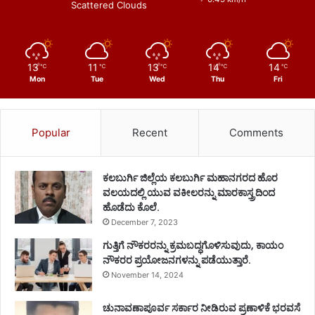
Scattered Clouds
13
11
13
14
14
℃
℃
℃
℃
℃
Mon
Tue
Wed
Thu
Fri
Popular
Recent
Comments
ಕಲಬುರ್ಗಿ ಜಿಲ್ಲೆಯ ಕಲಬುರ್ಗಿ ಮಹಾನಗರದ ಹೊರ
ವಲಯದಲ್ಲಿ ಯುವ ವಕೀಲರನ್ನು ಮಾರಕಾಸ್ತ್ರದಿಂದ
ಹೊಡೆದು ಕೊಲೆ.
December 7, 2023
ಗುತ್ತಿಗೆ ನೌಕರರನ್ನು ಕ್ರಮಬದ್ಧಗೊಳಿಸುವುದು, ಕಾಯಂ
ನೌಕರರ ಪ್ರಯೋಜನಗಳನ್ನು ಪಡೆಯುತ್ತಾರೆ.
November 14, 2024
ಚುನಾವಣಾಪೂರ್ವ ಸರ್ಕಾರ ನೀಡಿರುವ ಪ್ರಣಾಳಿಕೆ ಭರವಸೆ