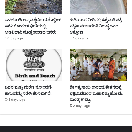
ಒಳಚರಂಡಿ ಅವ್ಯವಸ್ಥೆಯಿಂದ ಸೊಳ್ಳೆಗಳ
ಕುಡಿಯುವ ನೀರಿನಲ್ಲಿ ಕಪ್ಪೆ ಮರಿ ಪತ್ತೆ:
ಕಾಟ; ರೋಗಗಳ ಭೀತಿಯಲ್ಲಿ
ಪಟ್ಟಣ ಪಂಚಾಯಿತಿ ವಿರುದ್ಧ ಜನರ
ಅಡವಿಬಾವಿ ದೊಡ್ಡ ತಾಂಡದ ಜನರು..
ಆಕ್ರೋಶ!
1 day ago
1 day ago
ಜನನ ಮತ್ತು ಮರಣ ನೋಂದಣಿ
ಶ್ರೀ ಸತ್ಯ ಸಾಯಿ ಶಾರದಾನಿಕೇತನದಲ್ಲಿ
ಕಾನೂನನ್ನು ಸರಳೀಕರಿಸಲಾಗಿದೆ,
ಭಕ್ತಿಭಾವದಿಂದ ಮಹಾವಿಷ್ಣು ಹೋಮ.
ಮಂಡ್ಯ ಗೌಡ್ರು.
3 days ago
3 days ago