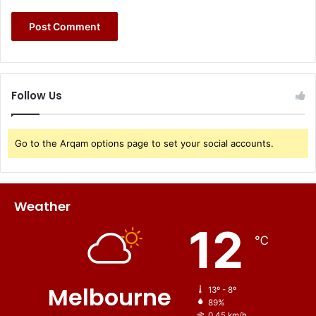
Follow Us
Go to the Arqam options page to set your social accounts.
Weather
12
℃
Melbourne
13º - 8º
89%
0.45 km/h