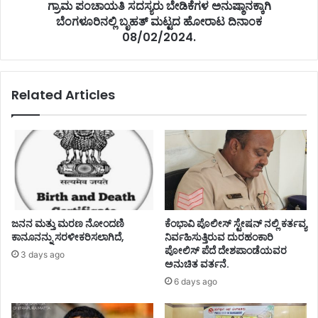
ಗ್ರಾಮ ಪಂಚಾಯತಿ ಸದಸ್ಯರು ಬೇಡಿಕೆಗಳ ಅನುಷ್ಠಾನಕ್ಕಾಗಿ
ಬೆಂಗಳೂರಿನಲ್ಲಿ ಬೃಹತ್ ಮಟ್ಟದ ಹೋರಾಟ ದಿನಾಂಕ
08/02/2024.
Related Articles
ಜನನ ಮತ್ತು ಮರಣ ನೋಂದಣಿ
ಕೆಂಭಾವಿ ಪೊಲೀಸ್ ಸ್ಟೇಷನ್ ನಲ್ಲಿ ಕರ್ತವ್ಯ
ಕಾನೂನನ್ನು ಸರಳೀಕರಿಸಲಾಗಿದೆ,
ನಿರ್ವಹಿಸುತ್ತಿರುವ ದುರಹಂಕಾರಿ
ಪೋಲಿಸ್ ಪೆದೆ ದೇಶಪಾಂಡೆಯವರ
3 days ago
ಅನುಚಿತ ವರ್ತನೆ.
6 days ago