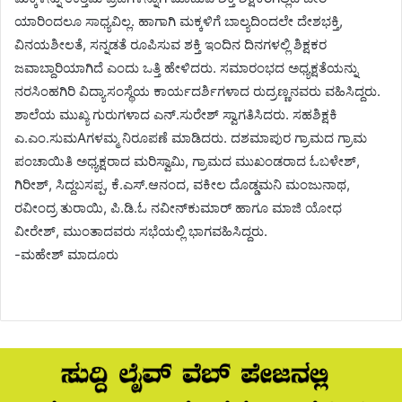
ಯಾರಿಂದಲೂ ಸಾಧ್ಯವಿಲ್ಲ. ಹಾಗಾಗಿ ಮಕ್ಕಳಿಗೆ ಬಾಲ್ಯದಿಂದಲೇ ದೇಶಭಕ್ತಿ,
ವಿನಯಶೀಲತೆ, ಸನ್ನಡತೆ ರೂಪಿಸುವ ಶಕ್ತಿ ಇಂದಿನ ದಿನಗಳಲ್ಲಿ ಶಿಕ್ಷಕರ
ಜವಾಬ್ದಾರಿಯಾಗಿದೆ ಎಂದು ಒತ್ತಿ ಹೇಳಿದರು. ಸಮಾರಂಭದ ಅಧ್ಯಕ್ಷತೆಯನ್ನು
ನರಸಿಂಹಗಿರಿ ವಿದ್ಯಾಸಂಸ್ಥೆಯ ಕಾರ್ಯದರ್ಶಿಗಳಾದ ರುದ್ರಣ್ಣನವರು ವಹಿಸಿದ್ದರು.
ಶಾಲೆಯ ಮುಖ್ಯ ಗುರುಗಳಾದ ಎನ್.ಸುರೇಶ್ ಸ್ವಾಗತಿಸಿದರು. ಸಹಶಿಕ್ಷಕಿ
ಎ.ಎಂ.ಸುಮAಗಳಮ್ಮ ನಿರೂಪಣೆ ಮಾಡಿದರು. ದಶಮಾಪುರ ಗ್ರಾಮದ ಗ್ರಾಮ
ಪಂಚಾಯಿತಿ ಅಧ್ಯಕ್ಷರಾದ ಮರಿಸ್ವಾಮಿ, ಗ್ರಾಮದ ಮುಖಂಡರಾದ ಓಬಳೇಶ್,
ಗಿರೀಶ್, ಸಿದ್ದಬಸಪ್ಪ, ಕೆ.ಎಸ್.ಆನಂದ, ವಕೀಲ ದೊಡ್ಡಮನಿ ಮಂಜುನಾಥ,
ರವೀಂದ್ರ ತುರಾಯಿ, ಪಿ.ಡಿ.ಓ ನವೀನ್‌ಕುಮಾರ್ ಹಾಗೂ ಮಾಜಿ ಯೋಧ
ವೀರೇಶ್, ಮುಂತಾದವರು ಸಭೆಯಲ್ಲಿ ಭಾಗವಹಿಸಿದ್ದರು.
-ಮಹೇಶ್ ಮಾದೂರು