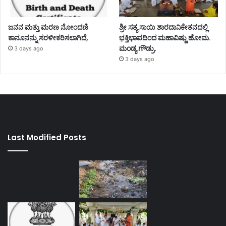
ಜನನ ಮತ್ತು ಮರಣ ನೋಂದಣಿ
ಶ್ರೀ ಸತ್ಯ ಸಾಯಿ ಶಾರದಾನಿಕೇತನದಲ್ಲಿ
ಕಾನೂನನ್ನು ಸರಳೀಕರಿಸಲಾಗಿದೆ,
ಭಕ್ತಿಭಾವದಿಂದ ಮಹಾವಿಷ್ಣು ಹೋಮ.
ಮಂಡ್ಯ ಗೌಡ್ರು.
3 days ago
3 days ago
Last Modified Posts