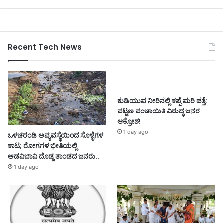
Recent Tech News
ಕುಡಿಯುವ ನೀರಿನಲ್ಲಿ ಕಪ್ಪೆ ಮರಿ ಪತ್ತೆ:
ಪಟ್ಟಣ ಪಂಚಾಯಿತಿ ವಿರುದ್ಧ ಜನರ
ಆಕ್ರೋಶ!
1 day ago
ಒಳಚರಂಡಿ ಅವ್ಯವಸ್ಥೆಯಿಂದ ಸೊಳ್ಳೆಗಳ
ಕಾಟ; ರೋಗಗಳ ಭೀತಿಯಲ್ಲಿ
ಅಡವಿಬಾವಿ ದೊಡ್ಡ ತಾಂಡದ ಜನರು..
1 day ago