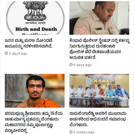
ಜನನ ಮತ್ತು ಮರಣ ನೋಂದಣಿ
ಕೆಂಭಾವಿ ಪೊಲೀಸ್ ಸ್ಟೇಷನ್ ನಲ್ಲಿ ಕರ್ತವ್ಯ
ಕಾನೂನನ್ನು ಸರಳೀಕರಿಸಲಾಗಿದೆ,
ನಿರ್ವಹಿಸುತ್ತಿರುವ ದುರಹಂಕಾರಿ
ಪೋಲಿಸ್ ಪೆದೆ ದೇಶಪಾಂಡೆಯವರ
3 days ago
ಅನುಚಿತ ವರ್ತನೆ.
6 days ago
ಪರಮಪೂಜ್ಯ ಶ್ರೀಪಾದರು ತಮ್ಮ 15ನೆಯ
ರಾಮಲಿಂಗಾರೆಡ್ಡಿ ಅವರಿಗೆ ಮುಜರಾಯಿ
ಚಾತುರ್ಮಾಸ್ಯ ವ್ರತವನ್ನು ಬೆಂಗಳೂರು
ಅರ್ಚಕರಿಂದ ಅಭಿನಂದನೆ ಸಮಾರಂಭ
ಮಹಾನಗರದ ನಮ್ಮ ಪೂರ್ಣಪ್ರಜ್ಞ
ಬೆಂಗಳೂರು.
ವಿದ್ಯಾಪೀಠದಲ್ಲಿ
2 weeks ago