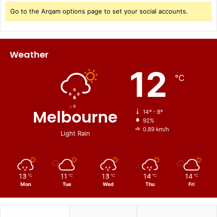
Go to the Arqam options page to set your social accounts.
Weather
12
℃
Melbourne
14º - 8º
92%
0.89 km/h
Light Rain
13
11
13
14
14
℃
℃
℃
℃
℃
Mon
Tue
Wed
Thu
Fri