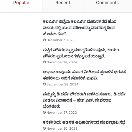
Popular
Recent
Comments
ಕಲಬುರ್ಗಿ ಜಿಲ್ಲೆಯ ಕಲಬುರ್ಗಿ ಮಹಾನಗರದ ಹೊರ
ವಲಯದಲ್ಲಿ ಯುವ ವಕೀಲರನ್ನು ಮಾರಕಾಸ್ತ್ರದಿಂದ
ಹೊಡೆದು ಕೊಲೆ.
December 7, 2023
ಗುತ್ತಿಗೆ ನೌಕರರನ್ನು ಕ್ರಮಬದ್ಧಗೊಳಿಸುವುದು, ಕಾಯಂ
ನೌಕರರ ಪ್ರಯೋಜನಗಳನ್ನು ಪಡೆಯುತ್ತಾರೆ.
November 14, 2024
ಚುನಾವಣಾಪೂರ್ವ ಸರ್ಕಾರ ನೀಡಿರುವ ಪ್ರಣಾಳಿಕೆ ಭರವಸೆ
ಈಡೆರಿಸಲು ಸಾರಿಗೆ ಸಚಿವರಿಗೆ ಮನವಿ.
September 28, 2024
ನಮ್ಮನ್ನು ಡಿ ದರ್ಜೆ ನೌಕರರಾಗಿ ಬಳಸಿದ ಸರ್ಕಾರ , ಡಿ ದರ್ಜೆ
ನೀಡಲು ನಿರಾಕಾರಣೆ – ಹೆಚ್.ಎನ್. ದೇವರಾಜು.
ಬೆಂಗಳೂರು.
November 27, 2023
ಕನಕಗಿರಿಯ ಆಡಳಿತ ಅಧಿಕಾರಿಗಳಿಂದ ಪೂರ್ವಭಾವಿ ಸಭೆ
November 20, 2023