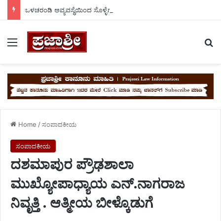
ಒಳಚರಂಡಿ ಅವ್ಯವಸ್ಥೆಯಿಂದ ಸೊಳ್ಳೆಗಳ ಕಾಟ; ರೋಗಗಳ ಭೀತಿಯಲ್ಲಿ ಅಡವಿಬಾವಿ ದೊಡ್ಡ ತಾಂಡದ ಜನರು..
Menu
Se
Home
/
ಸಂಪಾದಕೀಯ
ಸಂಪಾದಕೀಯ
ದಶಮಾಪುರ ಪ್ರೌಢಶಾಲಾ
ಮುಖ್ಯೋಪಾಧ್ಯಾಯ ಎನ್.ನಾಗರಾಜ
ನಿವೃತ್ತಿ . ಆತ್ಮೀಯ ಬೀಳ್ಕೊಡುಗೆ