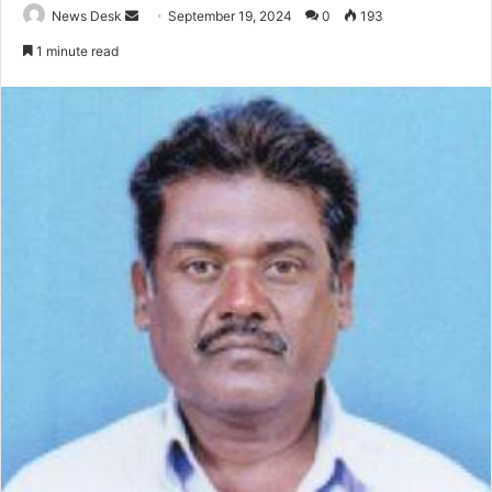
Send
News Desk
September 19, 2024
0
193
an
1 minute read
email