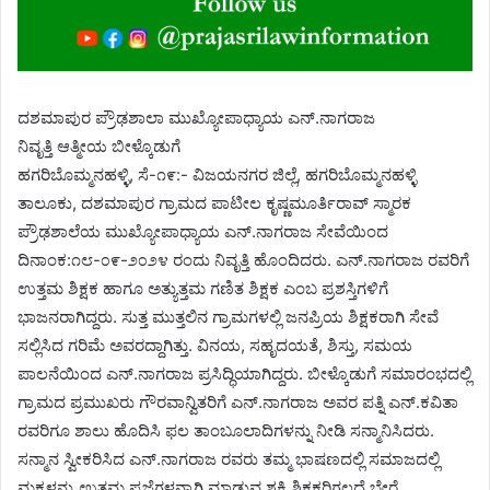
ದಶಮಾಪುರ ಪ್ರೌಢಶಾಲಾ ಮುಖ್ಯೋಪಾಧ್ಯಾಯ ಎನ್.ನಾಗರಾಜ
ನಿವೃತ್ತಿ ಆತ್ಮೀಯ ಬೀಳ್ಕೊಡುಗೆ
ಹಗರಿಬೊಮ್ಮನಹಳ್ಳಿ, ಸೆ-೧೯:- ವಿಜಯನಗರ ಜಿಲ್ಲೆ, ಹಗರಿಬೊಮ್ಮನಹಳ್ಳಿ
ತಾಲೂಕು, ದಶಮಾಪುರ ಗ್ರಾಮದ ಪಾಟೀಲ ಕೃಷ್ಣಮೂರ್ತಿರಾವ್ ಸ್ಮಾರಕ
ಪ್ರೌಢಶಾಲೆಯ ಮುಖ್ಯೋಪಾಧ್ಯಾಯ ಎನ್.ನಾಗರಾಜ ಸೇವೆಯಿಂದ
ದಿನಾಂಕ:೧೮-೦೯-೨೦೨೪ ರಂದು ನಿವೃತ್ತಿ ಹೊಂದಿದರು. ಎನ್.ನಾಗರಾಜ ರವರಿಗೆ
ಉತ್ತಮ ಶಿಕ್ಷಕ ಹಾಗೂ ಅತ್ಯುತ್ತಮ ಗಣಿತ ಶಿಕ್ಷಕ ಎಂಬ ಪ್ರಶಸ್ತಿಗಳಿಗೆ
ಭಾಜನರಾಗಿದ್ದರು. ಸುತ್ತ ಮುತ್ತಲಿನ ಗ್ರಾಮಗಳಲ್ಲಿ ಜನಪ್ರಿಯ ಶಿಕ್ಷಕರಾಗಿ ಸೇವೆ
ಸಲ್ಲಿಸಿದ ಗರಿಮೆ ಅವರದ್ದಾಗಿತ್ತು. ವಿನಯ, ಸಹೃದಯತೆ, ಶಿಸ್ತು, ಸಮಯ
ಪಾಲನೆಯಿಂದ ಎನ್.ನಾಗರಾಜ ಪ್ರಸಿದ್ಧಿಯಾಗಿದ್ದರು. ಬೀಳ್ಕೊಡುಗೆ ಸಮಾರಂಭದಲ್ಲಿ
ಗ್ರಾಮದ ಪ್ರಮುಖರು ಗೌರವಾನ್ವಿತರಿಗೆ ಎನ್.ನಾಗರಾಜ ಅವರ ಪತ್ನಿ ಎನ್.ಕವಿತಾ
ರವರಿಗೂ ಶಾಲು ಹೊದಿಸಿ ಫಲ ತಾಂಬೂಲಾದಿಗಳನ್ನು ನೀಡಿ ಸನ್ಮಾನಿಸಿದರು.
ಸನ್ಮಾನ ಸ್ವೀಕರಿಸಿದ ಎನ್.ನಾಗರಾಜ ರವರು ತಮ್ಮ ಭಾಷಣದಲ್ಲಿ ಸಮಾಜದಲ್ಲಿ
ಮಕ್ಕಳನ್ನು ಉತ್ತಮ ಪ್ರಜೆಗಳನ್ನಾಗಿ ಮಾಡುವ ಶಕ್ತಿ ಶಿಕ್ಷಕರಿಗಲ್ಲದೆ ಬೇರೆ