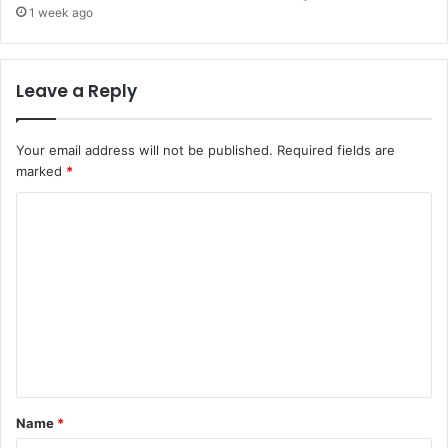
1 week ago
Leave a Reply
Your email address will not be published.
Required fields are
marked
*
C
o
m
m
e
n
t
*
Name
*