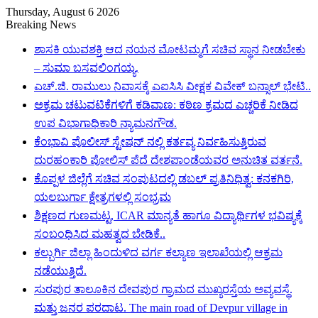
Thursday, August 6 2026
Breaking News
ಶಾಸಕಿ ಯುವಶಕ್ತಿ ಆದ ನಯನ ಮೋಟಮ್ಮಗೆ ಸಚಿವ ಸ್ಥಾನ ನೀಡಬೇಕು
– ಸುಮಾ ಬಸವಲಿಂಗಯ್ಯ.
ಎಚ್.ಜಿ. ರಾಮುಲು ನಿವಾಸಕ್ಕೆ ಎಐಸಿಸಿ ವೀಕ್ಷಕ ವಿವೇಕ್ ಬನ್ಸಾಲ್ ಭೇಟಿ..
ಅಕ್ರಮ ಚಟುವಟಿಕೆಗಳಿಗೆ ಕಡಿವಾಣ: ಕಠಿಣ ಕ್ರಮದ ಎಚ್ಚರಿಕೆ ನೀಡಿದ
ಉಪ ವಿಭಾಗಾಧಿಕಾರಿ ನ್ಯಾಮನಗೌಡ.
ಕೆಂಭಾವಿ ಪೊಲೀಸ್ ಸ್ಟೇಷನ್ ನಲ್ಲಿ ಕರ್ತವ್ಯ ನಿರ್ವಹಿಸುತ್ತಿರುವ
ದುರಹಂಕಾರಿ ಪೋಲಿಸ್ ಪೆದೆ ದೇಶಪಾಂಡೆಯವರ ಅನುಚಿತ ವರ್ತನೆ.
ಕೊಪ್ಪಳ ಜಿಲ್ಲೆಗೆ ಸಚಿವ ಸಂಪುಟದಲ್ಲಿ ಡಬಲ್ ಪ್ರತಿನಿಧಿತ್ವ: ಕನಕಗಿರಿ,
ಯಲಬುರ್ಗಾ ಕ್ಷೇತ್ರಗಳಲ್ಲಿ ಸಂಭ್ರಮ
ಶಿಕ್ಷಣದ ಗುಣಮಟ್ಟ, ICAR ಮಾನ್ಯತೆ ಹಾಗೂ ವಿದ್ಯಾರ್ಥಿಗಳ ಭವಿಷ್ಯಕ್ಕೆ
ಸಂಬಂಧಿಸಿದ ಮಹತ್ವದ ಬೇಡಿಕೆ..
ಕಲ್ಬುರ್ಗಿ ಜಿಲ್ಲಾ ಹಿಂದುಳಿದ ವರ್ಗ ಕಲ್ಯಾಣ ಇಲಾಖೆಯಲ್ಲಿ ಆಕ್ರಮ
ನಡೆಯುತ್ತಿದೆ.
ಸುರಪುರ ತಾಲೂಕಿನ ದೇವಪುರ ಗ್ರಾಮದ ಮುಖ್ಯರಸ್ತೆಯ ಅವ್ಯವಸ್ಥೆ.
ಮತ್ತು ಜನರ ಪರದಾಟ. The main road of Devpur village in