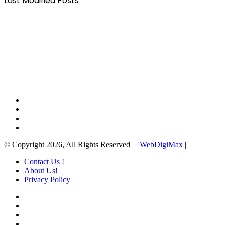
Last Modified Posts
Facebook
X
YouTube
Instagram
© Copyright 2026, All Rights Reserved |
WebDigiMax
|
Contact Us !
About Us!
Privacy Policy
Facebook
X
YouTube
Instagram