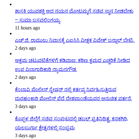
ಶಾಸಕಿ ಯುವಶಕ್ತಿ ಆದ ನಯನ ಮೋಟಮ್ಮಗೆ ಸಚಿವ ಸ್ಥಾನ ನೀಡಬೇಕು
– ಸುಮಾ ಬಸವಲಿಂಗಯ್ಯ.
11 hours ago
ಎಚ್.ಜಿ. ರಾಮುಲು ನಿವಾಸಕ್ಕೆ ಎಐಸಿಸಿ ವೀಕ್ಷಕ ವಿವೇಕ್ ಬನ್ಸಾಲ್ ಭೇಟಿ..
2 days ago
ಅಕ್ರಮ ಚಟುವಟಿಕೆಗಳಿಗೆ ಕಡಿವಾಣ: ಕಠಿಣ ಕ್ರಮದ ಎಚ್ಚರಿಕೆ ನೀಡಿದ
ಉಪ ವಿಭಾಗಾಧಿಕಾರಿ ನ್ಯಾಮನಗೌಡ.
2 days ago
ಕೆಂಭಾವಿ ಪೊಲೀಸ್ ಸ್ಟೇಷನ್ ನಲ್ಲಿ ಕರ್ತವ್ಯ ನಿರ್ವಹಿಸುತ್ತಿರುವ
ದುರಹಂಕಾರಿ ಪೋಲಿಸ್ ಪೆದೆ ದೇಶಪಾಂಡೆಯವರ ಅನುಚಿತ ವರ್ತನೆ.
3 days ago
ಕೊಪ್ಪಳ ಜಿಲ್ಲೆಗೆ ಸಚಿವ ಸಂಪುಟದಲ್ಲಿ ಡಬಲ್ ಪ್ರತಿನಿಧಿತ್ವ: ಕನಕಗಿರಿ,
ಯಲಬುರ್ಗಾ ಕ್ಷೇತ್ರಗಳಲ್ಲಿ ಸಂಭ್ರಮ
3 days ago