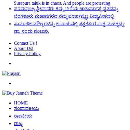
Surapura taluk is in chaos. And people are protesting
ಪರಮಪೂಜ್ಯ ಶ್ರೀಪಾದರು ತಮ್ಮ 15ನೆಯ ಚಾತುರ್ಮಾಸ್ಯ ವ್ರತವನ್ನು
ಬೆಂಗಳೂರು ಮಹಾನಗರದ ನಮ್ಮ ಪೂರ್ಣಪ್ರಜ್ಞ ವಿದ್ಯಾಪೀಠದಲ್ಲಿ
ಸಾಮಾಜಿಕ ಮೌಲ್ಯಗಳನ್ನು ಕಾಪಾಡುವಲ್ಲಿ ಪತ್ರಕರ್ತರ ಪಾತ್ರ ಮಹತ್ವದ್ದು:
ಡಾ. ನಂದು ಪೂಜಾರಿ.
Contact Us !
About Us!
Privacy Policy
Menu
Search
for
HOME
ಸಂಪಾದಕೀಯ
ರಾಜಕೀಯ
ರಾಜ್ಯ