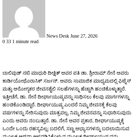
an
email
News Desk
June 27, 2026
0
33
1 minute read
ಬಾಲಿವುಡ್ ನಟಿ ಮಾಧುರಿ ದೀಕ್ಷಿತ್ ಅವರ ಪತಿ ಡಾ. ಶ್ರೀರಾಮ್ ನೇನೆ ಅವರು
ಕಾರ್ಡಿಯೋಥೊರಾಸಿಕ್ ಸರ್ಜನ್. ಅವರು ಸಾಮಾಜಿಕ ಮಾಧ್ಯಮದಲ್ಲಿ ಫಿಟ್ನೆಸ್
ಮತ್ತು ಆರೋಗ್ಯಕರ ಜೀವನಶೈಲಿ ಸಲಹೆಗಳನ್ನು ಹೆಚ್ಚಾಗಿ ಹಂಚಿಕೊಳ್ಳುತ್ತಾರೆ.
ಇತ್ತೀಚೆಗೆ, ಡಾ. ನೇನೆ ದೀರ್ಘಾಯುಷ್ಯವನ್ನು ಸಾಧಿಸಲು ಕೆಲವು ಮಾರ್ಗಗಳನ್ನು
ಹಂಚಿಕೊಂಡಿದ್ದಾರೆ. ದೀರ್ಘಾಯುಷ್ಯ ಎಂದರೆ ನಿಮ್ಮ ಜೀವನಕ್ಕೆ ಕೆಲವು
ವರ್ಷಗಳನ್ನು ಸೇರಿಸುವುದು ಮಾತ್ರವಲ್ಲ, ನಿಮ್ಮ ಜೀವನವನ್ನು ಸುಧಾರಿಸುವುದು
ಎಂದು ಅವರು ನಂಬುತ್ತಾರೆ. ಡಾ. ನೇನೆ ಅವರ ಪ್ರಕಾರ, ದೀರ್ಘಾಯುಷ್ಯಕ್ಕೆ
ಒಂದೇ ಒಂದು ರಹಸ್ಯವಿಲ್ಲ; ಬದಲಿಗೆ, ಸಣ್ಣ ಅಭ್ಯಾಸಗಳನ್ನು ಬದಲಾಯಿಸುವ
ಮೂಲಕ ಅಥವಾ ಅಳವಡಿಸಿಕೊಳ್ಳುವ ಮೂಲಕ ದೀರ್ಘಾಯುಷ್ಯವನ್ನು