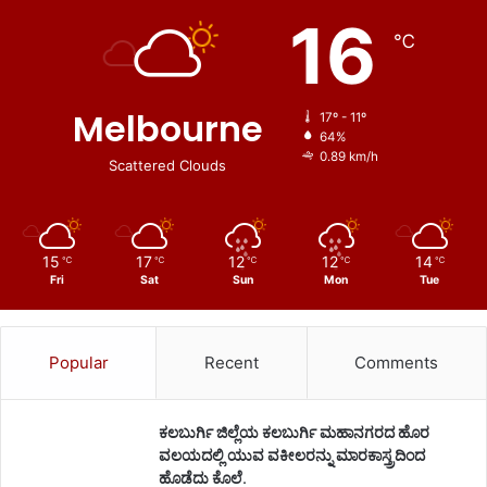
16
℃
Melbourne
17º - 11º
64%
0.89 km/h
Scattered Clouds
15
17
12
12
14
℃
℃
℃
℃
℃
Fri
Sat
Sun
Mon
Tue
Popular
Recent
Comments
ಕಲಬುರ್ಗಿ ಜಿಲ್ಲೆಯ ಕಲಬುರ್ಗಿ ಮಹಾನಗರದ ಹೊರ
ವಲಯದಲ್ಲಿ ಯುವ ವಕೀಲರನ್ನು ಮಾರಕಾಸ್ತ್ರದಿಂದ
ಹೊಡೆದು ಕೊಲೆ.