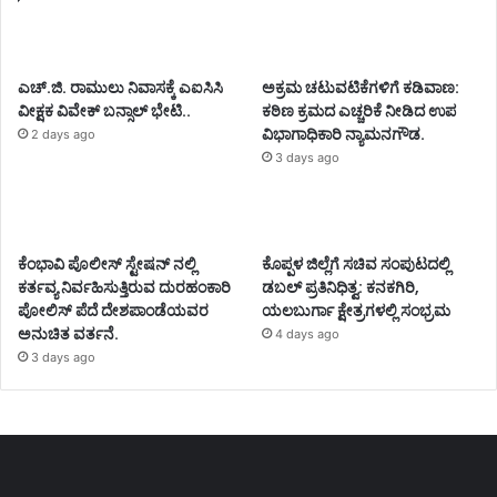
ಎಚ್.ಜಿ. ರಾಮುಲು ನಿವಾಸಕ್ಕೆ ಎಐಸಿಸಿ
ಅಕ್ರಮ ಚಟುವಟಿಕೆಗಳಿಗೆ ಕಡಿವಾಣ:
ವೀಕ್ಷಕ ವಿವೇಕ್ ಬನ್ಸಾಲ್ ಭೇಟಿ..
ಕಠಿಣ ಕ್ರಮದ ಎಚ್ಚರಿಕೆ ನೀಡಿದ ಉಪ
ವಿಭಾಗಾಧಿಕಾರಿ ನ್ಯಾಮನಗೌಡ.
2 days ago
3 days ago
ಕೆಂಭಾವಿ ಪೊಲೀಸ್ ಸ್ಟೇಷನ್ ನಲ್ಲಿ
ಕೊಪ್ಪಳ ಜಿಲ್ಲೆಗೆ ಸಚಿವ ಸಂಪುಟದಲ್ಲಿ
ಕರ್ತವ್ಯ ನಿರ್ವಹಿಸುತ್ತಿರುವ ದುರಹಂಕಾರಿ
ಡಬಲ್ ಪ್ರತಿನಿಧಿತ್ವ: ಕನಕಗಿರಿ,
ಪೋಲಿಸ್ ಪೆದೆ ದೇಶಪಾಂಡೆಯವರ
ಯಲಬುರ್ಗಾ ಕ್ಷೇತ್ರಗಳಲ್ಲಿ ಸಂಭ್ರಮ
ಅನುಚಿತ ವರ್ತನೆ.
4 days ago
3 days ago