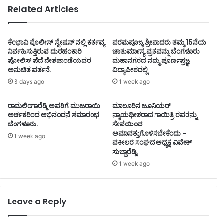
Related Articles
ಕೆಂಭಾವಿ ಪೊಲೀಸ್ ಸ್ಟೇಷನ್ ನಲ್ಲಿ ಕರ್ತವ್ಯ
ಪರಮಪೂಜ್ಯ ಶ್ರೀಪಾದರು ತಮ್ಮ 15ನೆಯ
ನಿರ್ವಹಿಸುತ್ತಿರುವ ದುರಹಂಕಾರಿ
ಚಾತುರ್ಮಾಸ್ಯ ವ್ರತವನ್ನು ಬೆಂಗಳೂರು
ಪೋಲಿಸ್ ಪೆದೆ ದೇಶಪಾಂಡೆಯವರ
ಮಹಾನಗರದ ನಮ್ಮ ಪೂರ್ಣಪ್ರಜ್ಞ
ಅನುಚಿತ ವರ್ತನೆ.
ವಿದ್ಯಾಪೀಠದಲ್ಲಿ
3 days ago
1 week ago
ರಾಮಲಿಂಗಾರೆಡ್ಡಿ ಅವರಿಗೆ ಮುಜರಾಯಿ
ಮಾಲೂರಿನ ಜೂನಿಯರ್
ಅರ್ಚಕರಿಂದ ಅಭಿನಂದನೆ ಸಮಾರಂಭ
ನ್ಯಾಯಧೀಶರಾದ ಗಾಯಿತ್ರಿ ರವರನ್ನು
ಬೆಂಗಳೂರು.
ಸೇವೆಯಿಂದ
ಅಮಾನತ್ತುಗೊಳಿಸಬೇಕೆಂದು –
1 week ago
ವಕೀಲರ ಸಂಘದ ಅಧ್ಯಕ್ಷ ವಿವೇಕ್
ಸುಬ್ಬಾರೆಡ್ಡಿ.
1 week ago
Leave a Reply