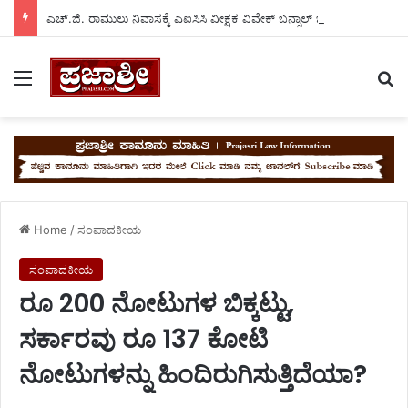
ಎಚ್.ಜಿ. ರಾಮುಲು ನಿವಾಸಕ್ಕೆ ಎಐಸಿಸಿ ವೀಕ್ಷಕ ವಿವೇಕ್ ಬನ್ಸಾಲ್ ಭೇಟಿ..
Menu
Se
Home
/
ಸಂಪಾದಕೀಯ
ಸಂಪಾದಕೀಯ
ರೂ 200 ನೋಟುಗಳ ಬಿಕ್ಕಟ್ಟು,
ಸರ್ಕಾರವು ರೂ 137 ಕೋಟಿ
ನೋಟುಗಳನ್ನು ಹಿಂದಿರುಗಿಸುತ್ತಿದೆಯಾ?