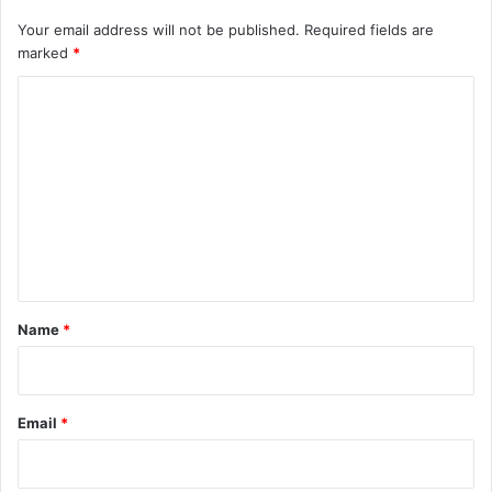
Your email address will not be published.
Required fields are
marked
*
C
o
m
m
e
n
t
*
Name
*
Email
*