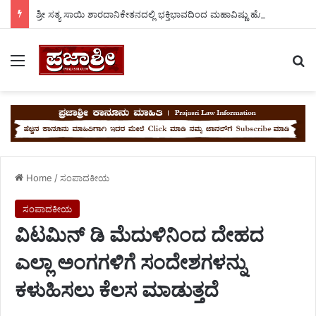
ಶ್ರೀ ಸತ್ಯ ಸಾಯಿ ಶಾರದಾನಿಕೇತನದಲ್ಲಿ ಭಕ್ತಿಭಾವದಿಂದ ಮಹಾವಿಷ್ಣು ಹೋಮ. ಮಂಡ್ಯ ಗೌಡ್ರು.
Menu
Se
Home
/
ಸಂಪಾದಕೀಯ
ಸಂಪಾದಕೀಯ
ವಿಟಮಿನ್ ಡಿ ಮೆದುಳಿನಿಂದ ದೇಹದ
ಎಲ್ಲಾ ಅಂಗಗಳಿಗೆ ಸಂದೇಶಗಳನ್ನು
ಕಳುಹಿಸಲು ಕೆಲಸ ಮಾಡುತ್ತದೆ