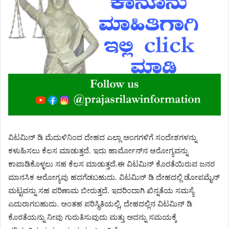
ವಿಟಮಿನ್ ಡಿ ಮೆದುಳಿನಿಂದ ದೇಹದ ಎಲ್ಲಾ ಅಂಗಗಳಿಗೆ ಸಂದೇಶಗಳನ್ನು
ಕಳುಹಿಸಲು ಕೆಲಸ ಮಾಡುತ್ತದೆ. ಇದು ಹಾರ್ಮೋನ್‌ನ ಆರೋಗ್ಯವನ್ನು
ಕಾಪಾಡಿಕೊಳ್ಳಲು ಸಹ ಕೆಲಸ ಮಾಡುತ್ತದೆ.ಈ ವಿಟಮಿನ್ ಕೊರತೆಯಿರುವ ಜನರ
ಮಾನಸಿಕ ಆರೋಗ್ಯವು ಹದಗೆಡಬಹುದು. ವಿಟಮಿನ್ ಡಿ ದೇಹದಲ್ಲಿ ಡೋಪಮೈನ್
ಮಟ್ಟವನ್ನು ಸಹ ಪರಿಣಾಮ ಬೀರುತ್ತದೆ. ಇದರಿಂದಾಗಿ ಖಿನ್ನತೆಯ ಸಮಸ್ಯೆ
ಎದುರಾಗಬಹುದು. ಅಂತಹ ಪರಿಸ್ಥಿತಿಯಲ್ಲಿ, ದೇಹದಲ್ಲಿನ ವಿಟಮಿನ್ ಡಿ
ಕೊರತೆಯನ್ನು ನೀವು ಗುರುತಿಸುವುದು ಮತ್ತು ಅದನ್ನು ಸಮಯಕ್ಕೆ