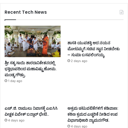
Recent Tech News
ಶಾಸಕಿ ಯುವಶಕ್ತಿ ಆದ ನಯನ
ಮೋಟಮ್ಮಗೆ ಸಚಿವ ಸ್ಥಾನ ನೀಡಬೇಕು
– ಸುಮಾ ಬಸವಲಿಂಗಯ್ಯ.
2 days ago
ಶ್ರೀ ಸತ್ಯ ಸಾಯಿ ಶಾರದಾನಿಕೇತನದಲ್ಲಿ
ಭಕ್ತಿಭಾವದಿಂದ ಮಹಾವಿಷ್ಣು ಹೋಮ.
ಮಂಡ್ಯ ಗೌಡ್ರು.
1 day ago
ಎಚ್.ಜಿ. ರಾಮುಲು ನಿವಾಸಕ್ಕೆ ಎಐಸಿಸಿ
ಅಕ್ರಮ ಚಟುವಟಿಕೆಗಳಿಗೆ ಕಡಿವಾಣ:
ವೀಕ್ಷಕ ವಿವೇಕ್ ಬನ್ಸಾಲ್ ಭೇಟಿ..
ಕಠಿಣ ಕ್ರಮದ ಎಚ್ಚರಿಕೆ ನೀಡಿದ ಉಪ
ವಿಭಾಗಾಧಿಕಾರಿ ನ್ಯಾಮನಗೌಡ.
4 days ago
4 days ago