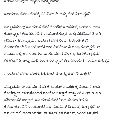
ಸರಿದೂಗಿಸುವುದು ಅತ್ಯಂತ ಮುಖ್ಯವಾಗಿದೆ.
ಸೂರ್ಯನ ಬೆಳಕು ದೇಹಕ್ಕೆ ವಿಟಮಿನ್ ಡಿ ಅನ್ನು ಹೇಗೆ ನೀಡುತ್ತದೆ?
ನಮ್ಮ ಚರ್ಮವು ಸೂರ್ಯನ ಬೆಳಕಿನೊಂದಿಗೆ ಸಂಪರ್ಕಕ್ಕೆ ಬಂದಾಗ, ಅದು
ಕೊಲೆಸ್ಟ್ರಾಲ್ ಕಣಗಳೊಂದಿಗೆ ಸಂಯೋಜಿಸುತ್ತದೆ ಮತ್ತು ವಿಟಮಿನ್ ಡಿ ಆಗಿ
ಪರಿವರ್ತನೆಗೊಳ್ಳುತ್ತದೆ. ಸೂರ್ಯನ ಬೆಳಕಿನಿಂದ ನೇರಳಾತೀತ ಬಿ
ಕಿರಣಗಳೊಂದಿಗೆ ಸಂಯೋಜಿಸಿದಾಗ ವಿಟಮಿನ್ ಡಿ ರೂಪುಗೊಳ್ಳುತ್ತದೆ. ಈ
ಸಮಯದಲ್ಲಿ ಅಂಗಾಂಶಗಳು ಈ ಸೂರ್ಯನ ಬೆಳಕನ್ನು ಹೀರಿಕೊಳ್ಳುತ್ತವೆ.
ವಿಟಮಿನ್ ಡಿ ಅನ್ನು ರೂಪಿಸಲು ಕೊಲೆಸ್ಟ್ರಾಲ್ ಕಣಗಳೊಂದಿಗೆ ಸಂಯೋಜಿಸುತ್ತದೆ.
ಸೂರ್ಯನ ಬೆಳಕು ದೇಹಕ್ಕೆ ವಿಟಮಿನ್ ಡಿ ಅನ್ನು ಹೇಗೆ ನೀಡುತ್ತದೆ?
ನಮ್ಮ ಚರ್ಮವು ಸೂರ್ಯನ ಬೆಳಕಿನೊಂದಿಗೆ ಸಂಪರ್ಕಕ್ಕೆ ಬಂದಾಗ, ಅದು
ಕೊಲೆಸ್ಟ್ರಾಲ್ ಕಣಗಳೊಂದಿಗೆ ಸಂಯೋಜಿಸುತ್ತದೆ ಮತ್ತು ವಿಟಮಿನ್ ಡಿ ಆಗಿ
ಪರಿವರ್ತನೆಗೊಳ್ಳುತ್ತದೆ. ಸೂರ್ಯನ ಬೆಳಕಿನಿಂದ ನೇರಳಾತೀತ ಬಿ
ಕಿರಣಗಳೊಂದಿಗೆ ಸಂಯೋಜಿಸಿದಾಗ ವಿಟಮಿನ್ ಡಿ ರೂಪುಗೊಳ್ಳುತ್ತದೆ. ಈ
ಸಮಯದಲ್ಲಿ ಅಂಗಾಂಶಗಳು ಈ ಸೂರ್ಯನ ಬೆಳಕನ್ನು ಹೀರಿಕೊಳ್ಳುತ್ತವೆ.