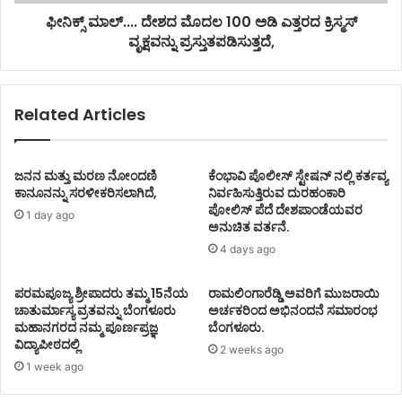
ಫೀನಿಕ್ಸ್ ಮಾಲ್.... ದೇಶದ ಮೊದಲ 100 ಅಡಿ ಎತ್ತರದ ಕ್ರಿಸ್ಮಸ್
ವೃಕ್ಷವನ್ನು ಪ್ರಸ್ತುತಪಡಿಸುತ್ತದೆ,
Related Articles
ಜನನ ಮತ್ತು ಮರಣ ನೋಂದಣಿ
ಕೆಂಭಾವಿ ಪೊಲೀಸ್ ಸ್ಟೇಷನ್ ನಲ್ಲಿ ಕರ್ತವ್ಯ
ಕಾನೂನನ್ನು ಸರಳೀಕರಿಸಲಾಗಿದೆ,
ನಿರ್ವಹಿಸುತ್ತಿರುವ ದುರಹಂಕಾರಿ
ಪೋಲಿಸ್ ಪೆದೆ ದೇಶಪಾಂಡೆಯವರ
1 day ago
ಅನುಚಿತ ವರ್ತನೆ.
4 days ago
ಪರಮಪೂಜ್ಯ ಶ್ರೀಪಾದರು ತಮ್ಮ 15ನೆಯ
ರಾಮಲಿಂಗಾರೆಡ್ಡಿ ಅವರಿಗೆ ಮುಜರಾಯಿ
ಚಾತುರ್ಮಾಸ್ಯ ವ್ರತವನ್ನು ಬೆಂಗಳೂರು
ಅರ್ಚಕರಿಂದ ಅಭಿನಂದನೆ ಸಮಾರಂಭ
ಮಹಾನಗರದ ನಮ್ಮ ಪೂರ್ಣಪ್ರಜ್ಞ
ಬೆಂಗಳೂರು.
ವಿದ್ಯಾಪೀಠದಲ್ಲಿ
2 weeks ago
1 week ago