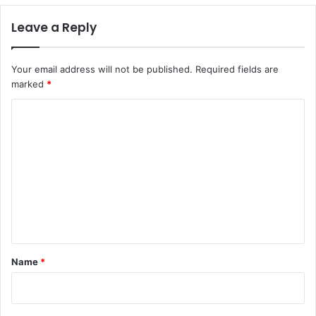
Leave a Reply
Your email address will not be published.
Required fields are
marked
*
C
o
m
m
e
n
t
*
Name
*