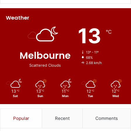
Weather
13
℃
Melbourne
13º - 11º
68%
2.68 km/h
Scattered Clouds
13
13
11
12
12
℃
℃
℃
℃
℃
Sat
Sun
Mon
Tue
Wed
Popular
Recent
Comments