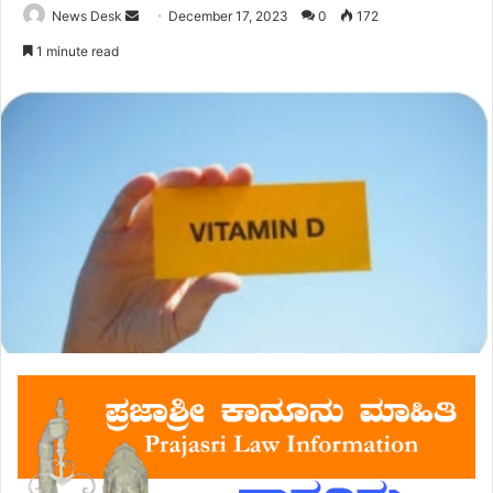
Send
News Desk
December 17, 2023
0
172
an
1 minute read
email