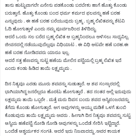
ತಾನು ಹುಟ್ಟುವಾಗಲೇ ಏನೇನು ಪಡಕೊಂಡು ಬರಬೇಕು ಹಾಗೆ ಹೊತ್ತು ಕೊಂಡು
ಬರುತ್ತಾನೆ. ಹೊತ್ತು ಕೊಂಡು ಬಂದ ಧರ್ಮ ಕರ್ಮದ ಫಲವನ್ನು ಹಣೆ ಬರಹ
ಎನ್ನುವುದು . ಈ ಹಣೆ ಬರಹ ಬರೆಯುವುದು ಬ್ರಹ್ಮ . ಬ್ರಹ್ಮ ಲಿಖಿತವನ್ನು ಶೆಟವಿ
ಓದಿ ಹೋಗುತ್ತಾಳೆ ಎಂದು ನಮ್ಮ ಪೂರ್ವಜರಿಂದ ತಿಳಿದಿದ್ದು.
ಆದರೆ ಒಂದು ಸಲ ಬರೆದ ಬ್ರಹ್ಮ ಲಿಖಿತ ಆ ಬ್ರಹ್ಮನಿಂದಲೂ ಅಳಿಸಲು ಸಾಧ್ಯವಿಲ್ಲ.
ಜೀವನದಲ್ಲಿ ನಡೆಯುವುದೆಲ್ಲವೂ ವಿಧಿಯಾಟ . ಈ ವಿಧಿ ಆಟವೇ ಹಣೆ ಬರಹ.ಈ
ಹಣೆ ಬರಹ ನೋಡಿದವರು ಯಾರೂ ಇಲ್ಲ.
ಆದರೆ ಸತ್ತ ಹೆಣವನ್ನು ಸುಟ್ಟ ಹಣೆಯ ಮೇಲಿನ ಪಟ್ಟಿಯಲ್ಲಿ ಬ್ರಹ್ಮ ಲಿಖಿತ ಇದೆ
ಎಂದು ಕಂಡು ಹಿಡಿದ ತಾಯಿ ಲಕ್ಷ್ಮಮ್ಮಮ .
ದಿನ ನಿತ್ಯವೂ ಎರಡು ಮೂರು ಶವವನ್ನು ಸುಡುತ್ತಾರೆ. ಆ ಶವ ಸಂಸ್ಕಾರದಲ್ಲಿ
ಭಾಗಿಯಾಗಿದ್ದ ಜನರೆಲ್ಲರೂ ಹೊರಟು ಹೋಗುತ್ತಾರೆ . ತದ ನಂತರ ಅಲ್ಲಿ ಇರುವುದು
ಲಕ್ಷಮ್ಮಮ ತಾಯಿ ಒಬ್ಬರೇ . ಮತ್ತೆ ಮರು ದಿವಸ ಬಂದು ಶವದ ಅಸ್ಥಿಪಂಜರವನ್ನು
ತೆಗೆದು ಕೊಂಡು ಹೋಗುತ್ತಾರೆ. ಆಗ ಅವುಗಳನ್ನು ಆಯ್ದು ಮಡಿಕೆ ಒಳಗೆ ತುಂಬಿ
ಕೊಡುವುದು ತಾಯಿ ಲಕ್ಷ್ಮಮ್ಮಮ ಅವರು . ಹೀಗಾಗಿ ದಿನ ನಿತ್ಯವೂ ಶವವನ್ನು ಸುಟ್ಟ
ಆಸ್ಥಿಯ ಹಣೆಪಟ್ಟಿ ನೋಡಿ ನೋಡಿ ಅವುಗಳನ್ನು ಒಂದೆಡೆ ಸೇರಿಸಿ ಇಟ್ಟಿದ್ದಾರೆ.
ಒಂದೆಡೆ ಆಶ್ಚರ್ಯಕರ ಸಂಗತಿ. ಆದರೆ ಇದು ನಿಜವಾದದ್ದು .ಅವರ ಕಾಯಕ