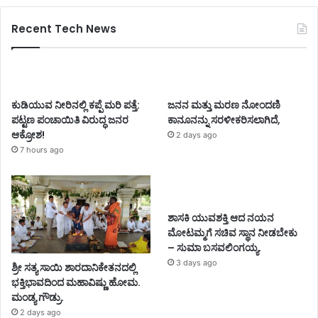
Recent Tech News
ಕುಡಿಯುವ ನೀರಿನಲ್ಲಿ ಕಪ್ಪೆ ಮರಿ ಪತ್ತೆ:
ಜನನ ಮತ್ತು ಮರಣ ನೋಂದಣಿ
ಪಟ್ಟಣ ಪಂಚಾಯಿತಿ ವಿರುದ್ಧ ಜನರ
ಕಾನೂನನ್ನು ಸರಳೀಕರಿಸಲಾಗಿದೆ,
ಆಕ್ರೋಶ!
2 days ago
7 hours ago
ಶಾಸಕಿ ಯುವಶಕ್ತಿ ಆದ ನಯನ
ಮೋಟಮ್ಮಗೆ ಸಚಿವ ಸ್ಥಾನ ನೀಡಬೇಕು
– ಸುಮಾ ಬಸವಲಿಂಗಯ್ಯ.
3 days ago
ಶ್ರೀ ಸತ್ಯ ಸಾಯಿ ಶಾರದಾನಿಕೇತನದಲ್ಲಿ
ಭಕ್ತಿಭಾವದಿಂದ ಮಹಾವಿಷ್ಣು ಹೋಮ.
ಮಂಡ್ಯ ಗೌಡ್ರು.
2 days ago