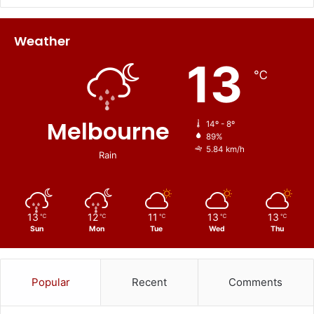
Weather
13
℃
Melbourne
14º - 8º
89%
5.84 km/h
Rain
13
12
11
13
13
℃
℃
℃
℃
℃
Sun
Mon
Tue
Wed
Thu
Popular
Recent
Comments