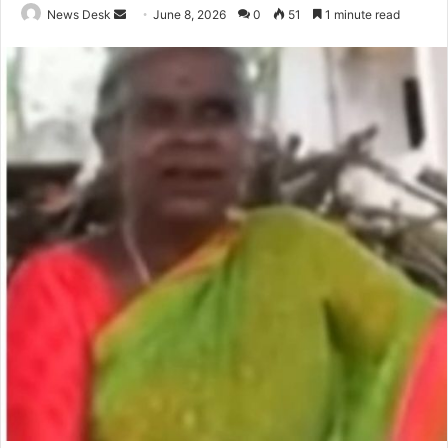
Send
News Desk
June 8, 2026
0
51
1 minute read
an
email