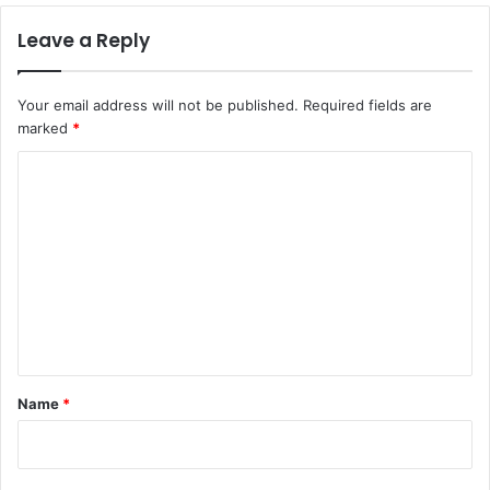
Leave a Reply
Your email address will not be published.
Required fields are
marked
*
C
o
m
m
e
n
t
*
Name
*