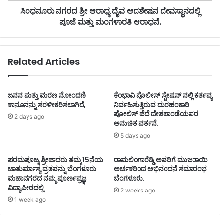
ಸಿಂಧನೂರು ನಗರದ ಶ್ರೀ ಆರಾಧ್ಯ ದೈವ ಆದಶೇಷನ ದೇವಸ್ಥಾನದಲ್ಲಿ
ಪೂಜೆ ಮತ್ತು ಮಂಗಳಾರತಿ ಆರಾಧನೆ.
Related Articles
ಜನನ ಮತ್ತು ಮರಣ ನೋಂದಣಿ
ಕೆಂಭಾವಿ ಪೊಲೀಸ್ ಸ್ಟೇಷನ್ ನಲ್ಲಿ ಕರ್ತವ್ಯ
ಕಾನೂನನ್ನು ಸರಳೀಕರಿಸಲಾಗಿದೆ,
ನಿರ್ವಹಿಸುತ್ತಿರುವ ದುರಹಂಕಾರಿ
ಪೋಲಿಸ್ ಪೆದೆ ದೇಶಪಾಂಡೆಯವರ
2 days ago
ಅನುಚಿತ ವರ್ತನೆ.
5 days ago
ಪರಮಪೂಜ್ಯ ಶ್ರೀಪಾದರು ತಮ್ಮ 15ನೆಯ
ರಾಮಲಿಂಗಾರೆಡ್ಡಿ ಅವರಿಗೆ ಮುಜರಾಯಿ
ಚಾತುರ್ಮಾಸ್ಯ ವ್ರತವನ್ನು ಬೆಂಗಳೂರು
ಅರ್ಚಕರಿಂದ ಅಭಿನಂದನೆ ಸಮಾರಂಭ
ಮಹಾನಗರದ ನಮ್ಮ ಪೂರ್ಣಪ್ರಜ್ಞ
ಬೆಂಗಳೂರು.
ವಿದ್ಯಾಪೀಠದಲ್ಲಿ
2 weeks ago
1 week ago