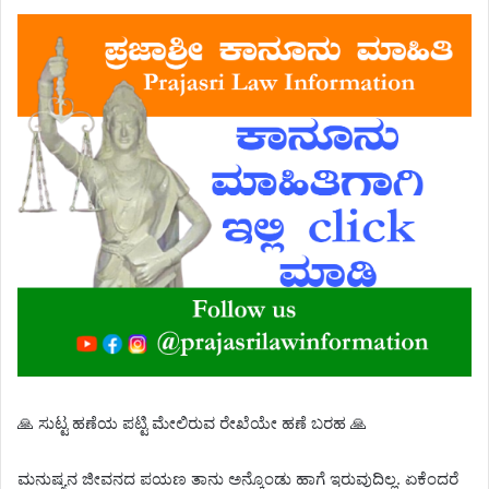
🙏 ಸುಟ್ಟ ಹಣೆಯ ಪಟ್ಟಿ ಮೇಲಿರುವ ರೇಖೆಯೇ ಹಣೆ ಬರಹ 🙏
ಮನುಷ್ಯನ ಜೀವನದ ಪಯಣ ತಾನು ಅನ್ಕೊಂಡು ಹಾಗೆ ಇರುವುದಿಲ್ಲ. ಏಕೆಂದರೆ