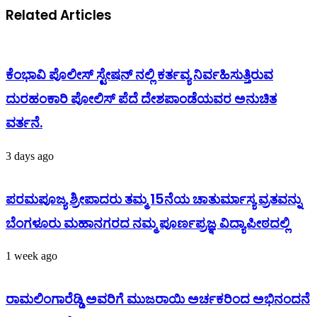
Related Articles
ಕೆಂಭಾವಿ ಪೊಲೀಸ್ ಸ್ಟೇಷನ್ ನಲ್ಲಿ ಕರ್ತವ್ಯ ನಿರ್ವಹಿಸುತ್ತಿರುವ
ದುರಹಂಕಾರಿ ಪೋಲಿಸ್ ಪೆದೆ ದೇಶಪಾಂಡೆಯವರ ಅನುಚಿತ
ವರ್ತನೆ.
3 days ago
ಪರಮಪೂಜ್ಯ ಶ್ರೀಪಾದರು ತಮ್ಮ 15ನೆಯ ಚಾತುರ್ಮಾಸ್ಯ ವ್ರತವನ್ನು
ಬೆಂಗಳೂರು ಮಹಾನಗರದ ನಮ್ಮ ಪೂರ್ಣಪ್ರಜ್ಞ ವಿದ್ಯಾಪೀಠದಲ್ಲಿ
1 week ago
ರಾಮಲಿಂಗಾರೆಡ್ಡಿ ಅವರಿಗೆ ಮುಜರಾಯಿ ಅರ್ಚಕರಿಂದ ಅಭಿನಂದನೆ