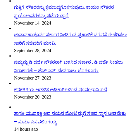
ಗುತ್ತಿಗೆ ನೌಕರರನ್ನು ಕ್ರಮಬದ್ಧಗೊಳಿಸುವುದು, ಕಾಯಂ ನೌಕರರ
ಪ್ರಯೋಜನಗಳನ್ನು ಪಡೆಯುತ್ತಾರೆ.
November 14, 2024
ಚುನಾವಣಾಪೂರ್ವ ಸರ್ಕಾರ ನೀಡಿರುವ ಪ್ರಣಾಳಿಕೆ ಭರವಸೆ ಈಡೆರಿಸಲು
ಸಾರಿಗೆ ಸಚಿವರಿಗೆ ಮನವಿ.
September 28, 2024
ನಮ್ಮನ್ನು ಡಿ ದರ್ಜೆ ನೌಕರರಾಗಿ ಬಳಸಿದ ಸರ್ಕಾರ , ಡಿ ದರ್ಜೆ ನೀಡಲು
ನಿರಾಕಾರಣೆ – ಹೆಚ್.ಎನ್. ದೇವರಾಜು. ಬೆಂಗಳೂರು.
November 27, 2023
ಕನಕಗಿರಿಯ ಆಡಳಿತ ಅಧಿಕಾರಿಗಳಿಂದ ಪೂರ್ವಭಾವಿ ಸಭೆ
November 20, 2023
ಶಾಸಕಿ ಯುವಶಕ್ತಿ ಆದ ನಯನ ಮೋಟಮ್ಮಗೆ ಸಚಿವ ಸ್ಥಾನ ನೀಡಬೇಕು
– ಸುಮಾ ಬಸವಲಿಂಗಯ್ಯ.
14 hours ago