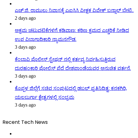
ಎಚ್.ಜಿ. ರಾಮುಲು ನಿವಾಸಕ್ಕೆ ಎಐಸಿಸಿ ವೀಕ್ಷಕ ವಿವೇಕ್ ಬನ್ಸಾಲ್ ಭೇಟಿ..
2 days ago
ಅಕ್ರಮ ಚಟುವಟಿಕೆಗಳಿಗೆ ಕಡಿವಾಣ: ಕಠಿಣ ಕ್ರಮದ ಎಚ್ಚರಿಕೆ ನೀಡಿದ
ಉಪ ವಿಭಾಗಾಧಿಕಾರಿ ನ್ಯಾಮನಗೌಡ.
3 days ago
ಕೆಂಭಾವಿ ಪೊಲೀಸ್ ಸ್ಟೇಷನ್ ನಲ್ಲಿ ಕರ್ತವ್ಯ ನಿರ್ವಹಿಸುತ್ತಿರುವ
ದುರಹಂಕಾರಿ ಪೋಲಿಸ್ ಪೆದೆ ದೇಶಪಾಂಡೆಯವರ ಅನುಚಿತ ವರ್ತನೆ.
3 days ago
ಕೊಪ್ಪಳ ಜಿಲ್ಲೆಗೆ ಸಚಿವ ಸಂಪುಟದಲ್ಲಿ ಡಬಲ್ ಪ್ರತಿನಿಧಿತ್ವ: ಕನಕಗಿರಿ,
ಯಲಬುರ್ಗಾ ಕ್ಷೇತ್ರಗಳಲ್ಲಿ ಸಂಭ್ರಮ
3 days ago
Recent Tech News