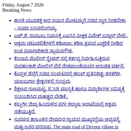
Friday, August 7 2026
Breaking News
ಶಾಸಕಿ ಯುವಶಕ್ತಿ ಆದ ನಯನ ಮೋಟಮ್ಮಗೆ ಸಚಿವ ಸ್ಥಾನ ನೀಡಬೇಕು
– ಸುಮಾ ಬಸವಲಿಂಗಯ್ಯ.
ಎಚ್.ಜಿ. ರಾಮುಲು ನಿವಾಸಕ್ಕೆ ಎಐಸಿಸಿ ವೀಕ್ಷಕ ವಿವೇಕ್ ಬನ್ಸಾಲ್ ಭೇಟಿ..
ಅಕ್ರಮ ಚಟುವಟಿಕೆಗಳಿಗೆ ಕಡಿವಾಣ: ಕಠಿಣ ಕ್ರಮದ ಎಚ್ಚರಿಕೆ ನೀಡಿದ
ಉಪ ವಿಭಾಗಾಧಿಕಾರಿ ನ್ಯಾಮನಗೌಡ.
ಕೆಂಭಾವಿ ಪೊಲೀಸ್ ಸ್ಟೇಷನ್ ನಲ್ಲಿ ಕರ್ತವ್ಯ ನಿರ್ವಹಿಸುತ್ತಿರುವ
ದುರಹಂಕಾರಿ ಪೋಲಿಸ್ ಪೆದೆ ದೇಶಪಾಂಡೆಯವರ ಅನುಚಿತ ವರ್ತನೆ.
ಕೊಪ್ಪಳ ಜಿಲ್ಲೆಗೆ ಸಚಿವ ಸಂಪುಟದಲ್ಲಿ ಡಬಲ್ ಪ್ರತಿನಿಧಿತ್ವ: ಕನಕಗಿರಿ,
ಯಲಬುರ್ಗಾ ಕ್ಷೇತ್ರಗಳಲ್ಲಿ ಸಂಭ್ರಮ
ಶಿಕ್ಷಣದ ಗುಣಮಟ್ಟ, ICAR ಮಾನ್ಯತೆ ಹಾಗೂ ವಿದ್ಯಾರ್ಥಿಗಳ ಭವಿಷ್ಯಕ್ಕೆ
ಸಂಬಂಧಿಸಿದ ಮಹತ್ವದ ಬೇಡಿಕೆ..
ಕಲ್ಬುರ್ಗಿ ಜಿಲ್ಲಾ ಹಿಂದುಳಿದ ವರ್ಗ ಕಲ್ಯಾಣ ಇಲಾಖೆಯಲ್ಲಿ ಆಕ್ರಮ
ನಡೆಯುತ್ತಿದೆ.
ಸುರಪುರ ತಾಲೂಕಿನ ದೇವಪುರ ಗ್ರಾಮದ ಮುಖ್ಯರಸ್ತೆಯ ಅವ್ಯವಸ್ಥೆ.
ಮತ್ತು ಜನರ ಪರದಾಟ. The main road of Devpur village in