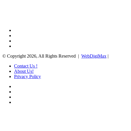
Facebook
X
YouTube
Instagram
© Copyright 2026, All Rights Reserved |
WebDigiMax
|
Contact Us !
About Us!
Privacy Policy
Facebook
X
YouTube
Instagram
Facebook
X
WhatsApp
Telegram
Viber
Back
to
top
button