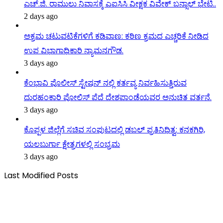
ಎಚ್.ಜಿ. ರಾಮುಲು ನಿವಾಸಕ್ಕೆ ಎಐಸಿಸಿ ವೀಕ್ಷಕ ವಿವೇಕ್ ಬನ್ಸಾಲ್ ಭೇಟಿ..
2 days ago
ಅಕ್ರಮ ಚಟುವಟಿಕೆಗಳಿಗೆ ಕಡಿವಾಣ: ಕಠಿಣ ಕ್ರಮದ ಎಚ್ಚರಿಕೆ ನೀಡಿದ
ಉಪ ವಿಭಾಗಾಧಿಕಾರಿ ನ್ಯಾಮನಗೌಡ.
3 days ago
ಕೆಂಭಾವಿ ಪೊಲೀಸ್ ಸ್ಟೇಷನ್ ನಲ್ಲಿ ಕರ್ತವ್ಯ ನಿರ್ವಹಿಸುತ್ತಿರುವ
ದುರಹಂಕಾರಿ ಪೋಲಿಸ್ ಪೆದೆ ದೇಶಪಾಂಡೆಯವರ ಅನುಚಿತ ವರ್ತನೆ.
3 days ago
ಕೊಪ್ಪಳ ಜಿಲ್ಲೆಗೆ ಸಚಿವ ಸಂಪುಟದಲ್ಲಿ ಡಬಲ್ ಪ್ರತಿನಿಧಿತ್ವ: ಕನಕಗಿರಿ,
ಯಲಬುರ್ಗಾ ಕ್ಷೇತ್ರಗಳಲ್ಲಿ ಸಂಭ್ರಮ
3 days ago
Last Modified Posts