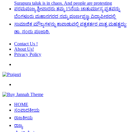
Surapura taluk is in chaos. And people are protesting
ಪರಮಪೂಜ್ಯ ಶ್ರೀಪಾದರು ತಮ್ಮ 15ನೆಯ ಚಾತುರ್ಮಾಸ್ಯ ವ್ರತವನ್ನು
ಬೆಂಗಳೂರು ಮಹಾನಗರದ ನಮ್ಮ ಪೂರ್ಣಪ್ರಜ್ಞ ವಿದ್ಯಾಪೀಠದಲ್ಲಿ
ಸಾಮಾಜಿಕ ಮೌಲ್ಯಗಳನ್ನು ಕಾಪಾಡುವಲ್ಲಿ ಪತ್ರಕರ್ತರ ಪಾತ್ರ ಮಹತ್ವದ್ದು:
ಡಾ. ನಂದು ಪೂಜಾರಿ.
Contact Us !
About Us!
Privacy Policy
Menu
Search
for
HOME
ಸಂಪಾದಕೀಯ
ರಾಜಕೀಯ
ರಾಜ್ಯ