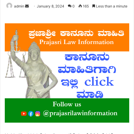
Send
admin
January 8, 2024
0
165
Less than a minute
an
email