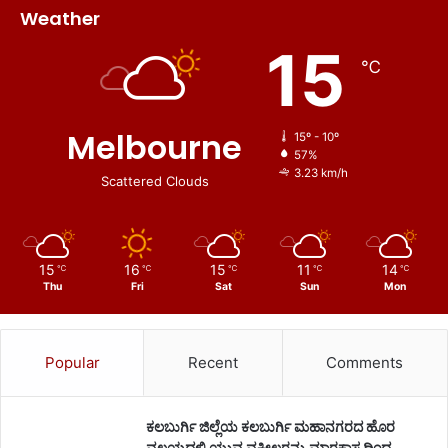
Weather
15
℃
Melbourne
15º - 10º
57%
3.23 km/h
Scattered Clouds
15
16
15
11
14
℃
℃
℃
℃
℃
Thu
Fri
Sat
Sun
Mon
Popular
Recent
Comments
ಕಲಬುರ್ಗಿ ಜಿಲ್ಲೆಯ ಕಲಬುರ್ಗಿ ಮಹಾನಗರದ ಹೊರ
ವಲಯದಲ್ಲಿ ಯುವ ವಕೀಲರನ್ನು ಮಾರಕಾಸ್ತ್ರದಿಂದ