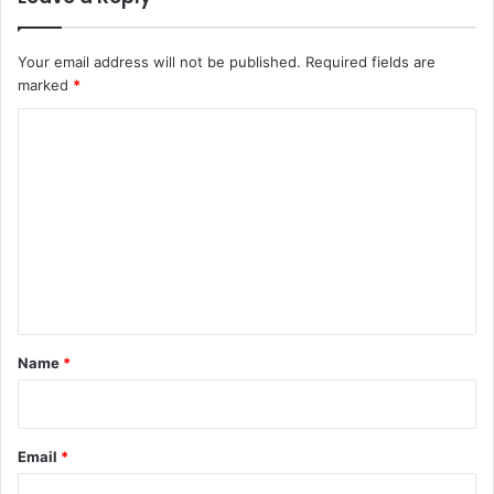
Your email address will not be published.
Required fields are
marked
*
C
o
m
m
e
n
t
*
Name
*
Email
*