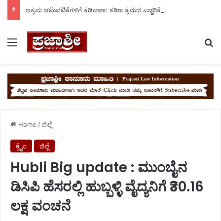
ಅಕ್ರಮ ಚಟುವಟಿಕೆಗಳಿಗೆ ಕಡಿವಾಣ: ಕಠಿಣ ಕ್ರಮದ ಎಚ್ಚರಿಕೆ ನೀಡಿದ ಉಪ ವಿಭಾಗಾಧಿಕಾರಿ ನ್ಯಾಮನಗೌಡ.
Menu
Se
Home
/
ಜಿಲ್ಲೆ
ಕ್ರೈಂ
ಜಿಲ್ಲೆ
Hubli Big update : ಮುಂಬೈನ
ಡಿಸಿಪಿ ಹೆಸರಲ್ಲಿ ಹುಬ್ಬಳ್ಳಿ ವೈದ್ಯನಿಗೆ ₹30.16
ಲಕ್ಷ ವಂಚನೆ