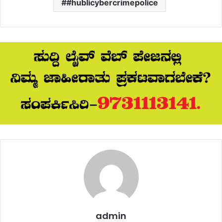
#hublicybercrimepolice
admin