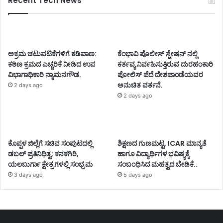
Recent Tech News
ಅಕ್ರಮ ಚಟುವಟಿಕೆಗಳಿಗೆ ಕಡಿವಾಣ:
ಕೆಂಭಾವಿ ಪೊಲೀಸ್ ಸ್ಟೇಷನ್ ನಲ್ಲಿ
ಕಠಿಣ ಕ್ರಮದ ಎಚ್ಚರಿಕೆ ನೀಡಿದ ಉಪ
ಕರ್ತವ್ಯ ನಿರ್ವಹಿಸುತ್ತಿರುವ ದುರಹಂಕಾರಿ
ವಿಭಾಗಾಧಿಕಾರಿ ನ್ಯಾಮನಗೌಡ.
ಪೋಲಿಸ್ ಪೆದೆ ದೇಶಪಾಂಡೆಯವರ
ಅನುಚಿತ ವರ್ತನೆ.
2 days ago
2 days ago
ಕೊಪ್ಪಳ ಜಿಲ್ಲೆಗೆ ಸಚಿವ ಸಂಪುಟದಲ್ಲಿ
ಶಿಕ್ಷಣದ ಗುಣಮಟ್ಟ, ICAR ಮಾನ್ಯತೆ
ಡಬಲ್ ಪ್ರತಿನಿಧಿತ್ವ: ಕನಕಗಿರಿ,
ಹಾಗೂ ವಿದ್ಯಾರ್ಥಿಗಳ ಭವಿಷ್ಯಕ್ಕೆ
ಯಲಬುರ್ಗಾ ಕ್ಷೇತ್ರಗಳಲ್ಲಿ ಸಂಭ್ರಮ
ಸಂಬಂಧಿಸಿದ ಮಹತ್ವದ ಬೇಡಿಕೆ..
3 days ago
5 days ago