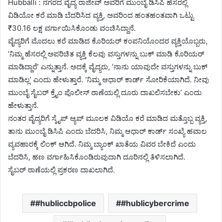
Hubballi : ನಗರದ ವೈದ್ಯ ರಾಜೀವ್‌ ಅವರಿಗೆ ಮುಂಬೈ ಡಿಸಿಪಿ ಹೆಸರಲ್ಲಿ
ವಿಡಿಯೋ ಕರೆ ಮಾಡಿ ಬೆದರಿಸಿದ ವ್ಯಕ್ತಿ, ಅವರಿಂದ ಹಂತಹಂತವಾಗಿ ಒಟ್ಟು
₹30.16 ಲಕ್ಷ ವರ್ಗಾಯಿಸಿಕೊಂಡು ವಂಚಿಸಿದ್ದಾನೆ.
ವೈದ್ಯರಿಗೆ ಮೊದಲು ಕರೆ ಮಾಡಿದ ಕೊರಿಯರ್‌ ಕಂಪನಿಯೊಂದರ ವ್ಯಕ್ತಿಯೊಬ್ಬರು,
‘ನಿಮ್ಮ ಹೆಸರಲ್ಲಿ ಅಪರಿಚಿತ ವ್ಯಕ್ತಿ ಕೆಲವು ವಸ್ತುಗಳನ್ನು ಬುಕ್ ಮಾಡಿ ಕೊರಿಯರ್‌
ಮಾಡಿದ್ದಾರೆ’ ಎನ್ನುತ್ತಾನೆ. ಅದಕ್ಕೆ ವೈದ್ಯರು, ’ನಾನು ಯಾವುದೇ ವಸ್ತುಗಳನ್ನು ಬುಕ್‌
ಮಾಡಿಲ್ಲ’ ಎಂದು ಹೇಳುತ್ತಾರೆ. ‘ನಿಮ್ಮ ಆಧಾರ್‌ ಕಾರ್ಡ್‌ ಸೋರಿಕೆಯಾಗಿದೆ. ನೀವು
ಮುಂಬೈ ಸೈಬರ್ ಕ್ರೈಂ ಪೊಲೀಸ್ ಠಾಣೆಯಲ್ಲಿ ದೂರು ದಾಖಲಿಸಬೇಕು’ ಎಂದು
ಹೇಳುತ್ತಾನೆ.
ನಂತರ ವೈದ್ಯರಿಗೆ ಸ್ಕೈಪ್‌ ಆ್ಯಪ್ ಮೂಲಕ ವಿಡಿಯೊ ಕರೆ ಮಾಡಿದ ಮತ್ತೊಬ್ಬ ವ್ಯಕ್ತಿ,
ತಾನು ಮುಂಬೈ ಡಿಸಿಪಿ ಎಂದು ಬೆದರಿಸಿ, ನಿಮ್ಮ ಆಧಾರ್‌ ಕಾರ್ಡ್‌ ಸಂಖ್ಯೆ ಹವಾಲ
ವ್ಯವಹಾರಕ್ಕೆ ಲಿಂಕ್‌ ಆಗಿದೆ. ನಿಮ್ಮ ಬ್ಯಾಂಕ್‌ ಖಾತೆಯ ವಿವರ ಬೇಕಿದೆ ಎಂದು
ಬೆದರಿಸಿ, ಹಣ ವರ್ಗಾಹಿಸಿಕೊಂಡಿರುವುದಾಗಿ ದೂರಿನಲ್ಲಿ ತಿಳಿಸಲಾಗಿದೆ.
ಸೈಬರ್‌ ಠಾಣೆಯಲ್ಲಿ ಪ್ರಕರಣ ದಾಖಲಾಗಿದೆ.
#hubliccbpolice
#hublicybercrime