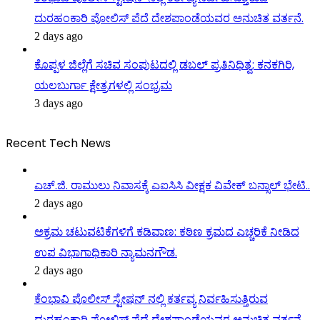
ದುರಹಂಕಾರಿ ಪೋಲಿಸ್ ಪೆದೆ ದೇಶಪಾಂಡೆಯವರ ಅನುಚಿತ ವರ್ತನೆ.
2 days ago
ಕೊಪ್ಪಳ ಜಿಲ್ಲೆಗೆ ಸಚಿವ ಸಂಪುಟದಲ್ಲಿ ಡಬಲ್ ಪ್ರತಿನಿಧಿತ್ವ: ಕನಕಗಿರಿ,
ಯಲಬುರ್ಗಾ ಕ್ಷೇತ್ರಗಳಲ್ಲಿ ಸಂಭ್ರಮ
3 days ago
Recent Tech News
ಎಚ್.ಜಿ. ರಾಮುಲು ನಿವಾಸಕ್ಕೆ ಎಐಸಿಸಿ ವೀಕ್ಷಕ ವಿವೇಕ್ ಬನ್ಸಾಲ್ ಭೇಟಿ..
2 days ago
ಅಕ್ರಮ ಚಟುವಟಿಕೆಗಳಿಗೆ ಕಡಿವಾಣ: ಕಠಿಣ ಕ್ರಮದ ಎಚ್ಚರಿಕೆ ನೀಡಿದ
ಉಪ ವಿಭಾಗಾಧಿಕಾರಿ ನ್ಯಾಮನಗೌಡ.
2 days ago
ಕೆಂಭಾವಿ ಪೊಲೀಸ್ ಸ್ಟೇಷನ್ ನಲ್ಲಿ ಕರ್ತವ್ಯ ನಿರ್ವಹಿಸುತ್ತಿರುವ
ದುರಹಂಕಾರಿ ಪೋಲಿಸ್ ಪೆದೆ ದೇಶಪಾಂಡೆಯವರ ಅನುಚಿತ ವರ್ತನೆ.