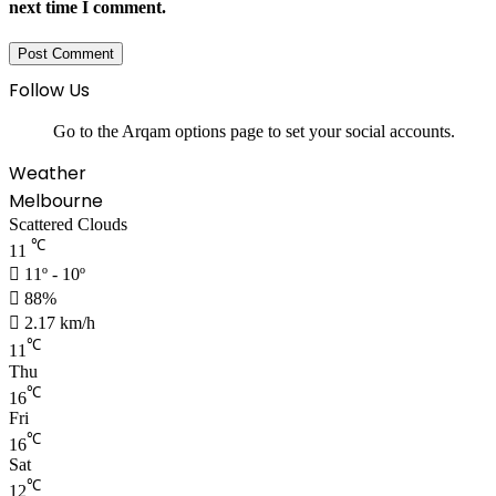
next time I comment.
Follow Us
Go to the Arqam options page to set your social accounts.
Weather
Melbourne
Scattered Clouds
℃
11
11º - 10º
88%
2.17 km/h
℃
11
Thu
℃
16
Fri
℃
16
Sat
℃
12