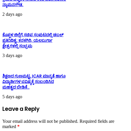
ನ್ಯಾಮನಗೌಡ.
2 days ago
ಕೊಪ್ಪಳ ಜಿಲ್ಲೆಗೆ ಸಚಿವ ಸಂಪುಟದಲ್ಲಿ ಡಬಲ್
ಪ್ರತಿನಿಧಿತ್ವ: ಕನಕಗಿರಿ, ಯಲಬುರ್ಗಾ
ಕ್ಷೇತ್ರಗಳಲ್ಲಿ ಸಂಭ್ರಮ
3 days ago
ಶಿಕ್ಷಣದ ಗುಣಮಟ್ಟ, ICAR ಮಾನ್ಯತೆ ಹಾಗೂ
ವಿದ್ಯಾರ್ಥಿಗಳ ಭವಿಷ್ಯಕ್ಕೆ ಸಂಬಂಧಿಸಿದ
ಮಹತ್ವದ ಬೇಡಿಕೆ..
5 days ago
Leave a Reply
Your email address will not be published.
Required fields are
marked
*