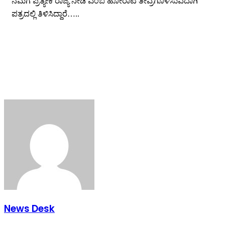
ನಮಗೆ ಪ್ರತ್ಯೇಕ ರಾಜ್ಯ ನೀಡಿ ಎಂಬ ಹೋರಾಟ ತೀವ್ರಗೊಳಿಸುವದಾಗಿ
ಪತ್ರದಲ್ಲಿ ತಿಳಿಸಿದ್ದಾರೆ…..
News Desk