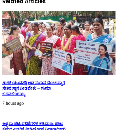
Related Articles
ಶಾಸಕಿ ಯುವಶಕ್ತಿ ಆದ ನಯನ ಮೋಟಮ್ಮಗೆ
ಸಚಿವ ಸ್ಥಾನ ನೀಡಬೇಕು – ಸುಮಾ
ಬಸವಲಿಂಗಯ್ಯ.
7 hours ago
ಅಕ್ರಮ ಚಟುವಟಿಕೆಗಳಿಗೆ ಕಡಿವಾಣ: ಕಠಿಣ
ಕ್ರಮದ ಎಚ್ಚರಿಕೆ ನೀಡಿದ ಉಪ ವಿಭಾಗಾಧಿಕಾರಿ