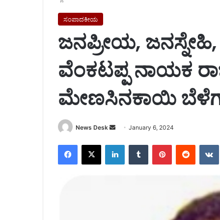
ಸಂಪಾದಕೀಯ
ಜನಪ್ರೀಯ, ಜನಸ್ನೇಹಿ
ವೆಂಕಟಪ್ಪ ನಾಯಕ ರ
ಮೇಣಸಿನಕಾಯಿ ಬೆಳೆಗಾರರನ
Send
News Desk
January 6, 2024
an
Facebook
X
LinkedIn
Tumblr
Pinterest
Reddit
email