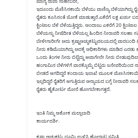
ಮಾನ್ಯ ರಾಜಾ ಸಾಹೇಬರೇ,
ಇದೂಂದು ಮೆಣಿಸಿನಕಾಯಿ ಬೆಳೆಯು ವಾಣಿಜ್ಯ ಬೆಳೆಯಾಗಿದ್ದು ರೈತ
ರೈತರು ಕೂಸಿನಂತೆ ಜೋಕೆ ಮಾಡುತ್ತಾರೆ.ಎಕೆರೆಗೆ ಲಕ್ಷ ಖರ್ಚು ಬ
ಕ್ಟಿಂಟಾಲ ಬೆಳೆ ಬೆಳೆಯತ್ತಿದ್ದರು. ಅಂದಾಜು ಎಕರೆಗೆ 20 ಕ್ಟಿಂ
ಬೆಳೆಯನ್ನು ನೀಷೆದೀತ ಬೆಳೆಯಲ್ಲ ಹಿಂದಿನ ನೀರಾವರಿ ಸಲಹಾ ಸಮ
ಬೇಳೇಗಾರೀಗೇ ಅದು ಕ್ರಷ್ಣಾಅಚ್ಚುಕಟ್ಟುವಲಯದಲ್ಲಿ ವಾರಬಂದಿ ತ
ನೀರು ಕಡಿಮೆಯಾಗಿದ್ದು ಅದಕ್ಕೆ ಅಧಿಕಾರಿಗಳು ಮಾಡಿದ ಎರಡು ತಪ್ಪ
ಒಂದು ತಿಂಗಳ ನೀರು ಬಿಟ್ಟಿದ್ದು ಆವಾಗೇಲೇ ನೀರು ಬೀಡುವುದಿಲ್
ಹಂಗಾಮಿನ ಬೆಳೆಗಳಿಗೆ ವಾರಕ್ಕೊಮ್ಮೆ ಬಿಟ್ಟರು ಜನೇವರಿಯಿಂದ ನಾಲ
ಬೀಡದೆ ಆಗದಿದ್ದರೆ ಕಂದಾಯ ಇಲಾಖೆ ಮೂಲಕ ಮೆಣಸಿನಕಾಯಿ 
ಇಲ್ಲದಿದ್ದರೆ ರೈತರಿಗೆ ಆಗುತ್ತಿರುವ ಅನ್ಯಾಯದ ಬಗ್ಗೆ ನೀರಾವರಿ ಸ
ರೈತರು ಹೈಕೋರ್ಟ ಮೋರೆ ಹೋಗಬೇಕಾಗತ್ತದೆ.
ಇಂತಿ ನಿಮ್ಮ ಅಶೋಕ ಮಲ್ಲಾಬಾದಿ
ಕಾರ್ಯದರ್ಶಿ.
ಕ್ರಷ್ಣಾ ಅಚ್ಚುಕಟ್ಟು ಭೂಮಿ ಉಳಿಸಿ ಹೋರಾಟ ಸಮಿತಿ