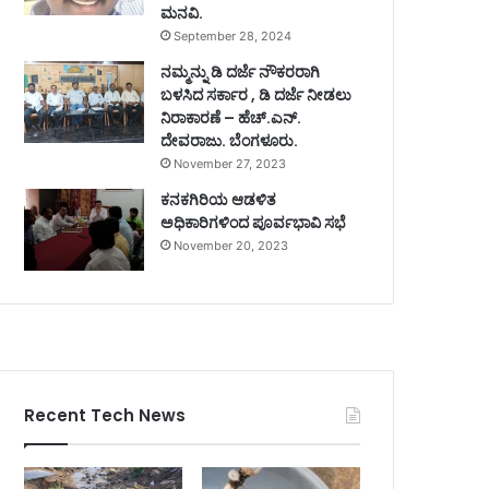
ಮನವಿ.
September 28, 2024
ನಮ್ಮನ್ನು ಡಿ ದರ್ಜೆ ನೌಕರರಾಗಿ
ಬಳಸಿದ ಸರ್ಕಾರ , ಡಿ ದರ್ಜೆ ನೀಡಲು
ನಿರಾಕಾರಣೆ – ಹೆಚ್.ಎನ್.
ದೇವರಾಜು. ಬೆಂಗಳೂರು.
November 27, 2023
ಕನಕಗಿರಿಯ ಆಡಳಿತ
ಅಧಿಕಾರಿಗಳಿಂದ ಪೂರ್ವಭಾವಿ ಸಭೆ
November 20, 2023
Recent Tech News