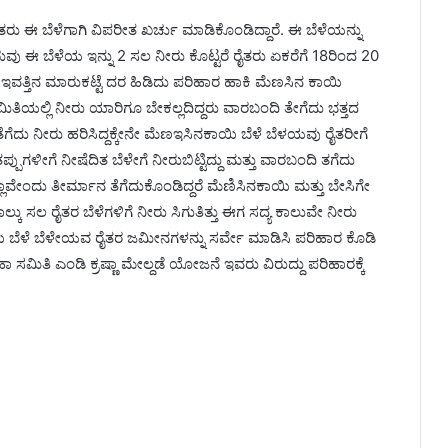
ರು ಈ ಬೆಳೆಗಾಗಿ ವಿಪರೀತ ಖರ್ಚು ಮಾಡಿಕೊಂಡಿದ್ದಾರೆ. ಈ ಬೆಳೆಯನ್ನು
ರುವು ಈ ಬೆಳೆಯ ಇನ್ನು 2 ಸಲ ನೀರು ಕೊಟ್ಟರೆ ರೈತರು ಏಕರೆಗೆ 18ರಿಂದ 20
ಟಾಲ ಇವತ್ತಿನ ಮಾರುಕಟ್ಟೆ ದರ ಹಿಡಿದು ಪರಿಹಾರ ಹಾಕಿ ಮೆಣಸಿನ ಕಾಯಿ
ಿತಿಯಲ್ಲಿ ನೀರು ಯಾರಿಗೂ ಬೇಕಲ್ಲದಿದ್ದರು ವಾರಬಂದಿ ತೇಗೆದು ಭತ್ತದ
ೆಗೆದು ನೀರು ಹರಿಸಿದ್ದಕ್ಕೇನೇ ಮೆಣಇಸಿನಕಾಯಿ ಬೆಳೆ ಬೆಳಯವು ರೈತರೀಗೆ
ುಗಳೀಗೆ ನೀಷೆದಿತ ಬೆಳೇಗೆ ನೀರುಬಿಟ್ಟಿದ್ದು ಮತ್ತು ವಾರಬಂದಿ ತಗೆದು
ಲಾವೇಂದು ತೀರ್ಮಾನ ತೆಗೆದುಕೊಂಡಿದ್ದರೆ ಮೆಣಿಸಿನಕಾಯಿ ಮತ್ತು ಬೇಸಿಗೇ
್ಕು ಸಲ ರೈತರ ಬೆಳೆಗಳಿಗೆ ನೀರು ಸಿಗುತಿತ್ತು ಈಗ ಸದ್ಯ ಕಾಲುವೇ ನೀರು
ಬೆಳೆ ಬೆಳೇಯವ ರೈತರ ಜಮೀನಗಳನ್ನು ಸರ್ವೇ ಮಾಡಿಸಿ ಪರಿಹಾರ ಕೊಡಿ
ಲಹಾ ಸಮಿತಿ ಎಂಡಿ ಕ್ರಷ್ಣಾ ಮೇಲ್ದಡೆ ಯೋಜನೆ ಇವರು ವಿರುದ್ದು ಪರಿಹಾರಕ್ಕೆ