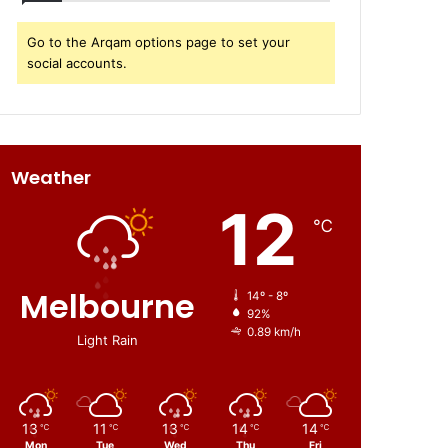
Go to the Arqam options page to set your
social accounts.
Weather
12
℃
Melbourne
14º - 8º
92%
0.89 km/h
Light Rain
13
11
13
14
14
℃
℃
℃
℃
℃
Mon
Tue
Wed
Thu
Fri