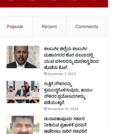
Popular
Recent
Comments
ಕಲಬುರ್ಗಿ ಜಿಲ್ಲೆಯ ಕಲಬುರ್ಗಿ
ಮಹಾನಗರದ ಹೊರ ವಲಯದಲ್ಲಿ
ಯುವ ವಕೀಲರನ್ನು ಮಾರಕಾಸ್ತ್ರದಿಂದ
ಹೊಡೆದು ಕೊಲೆ.
December 7, 2023
ಗುತ್ತಿಗೆ ನೌಕರರನ್ನು
ಕ್ರಮಬದ್ಧಗೊಳಿಸುವುದು, ಕಾಯಂ
ನೌಕರರ ಪ್ರಯೋಜನಗಳನ್ನು
ಪಡೆಯುತ್ತಾರೆ.
November 14, 2024
ಚುನಾವಣಾಪೂರ್ವ ಸರ್ಕಾರ
ನೀಡಿರುವ ಪ್ರಣಾಳಿಕೆ ಭರವಸೆ
ಈಡೆರಿಸಲು ಸಾರಿಗೆ ಸಚಿವರಿಗೆ