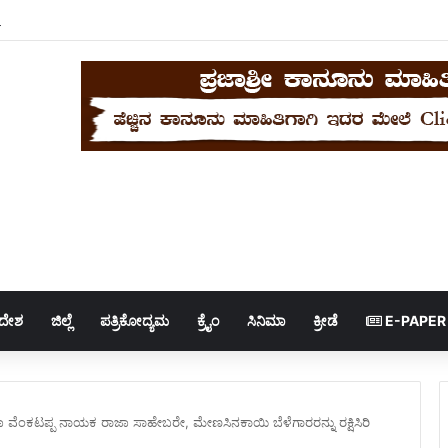
ಯವಸ್ಥೆಯಿಂದ ಸೊಳ್ಳೆಗಳ ಕಾಟ; ರೋಗಗಳ ಭೀತಿಯಲ್ಲಿ ಅಡವಿಬಾವಿ ದೊಡ್ಡ ತಾಂಡದ ಜನರು..
ಿದೇಶ
ಜಿಲ್ಲೆ
ಪತ್ರಿಕೋದ್ಯಮ
ಕ್ರೈಂ
ಸಿನಿಮಾ
ಕ್ರೀಡೆ
E-PAPER
 ವೆಂಕಟಪ್ಪ ನಾಯಕ ರಾಜಾ ಸಾಹೇಬರೇ, ಮೇಣಸಿನಕಾಯಿ ಬೆಳೆಗಾರರನ್ನು ರಕ್ಷಿಸಿರಿ