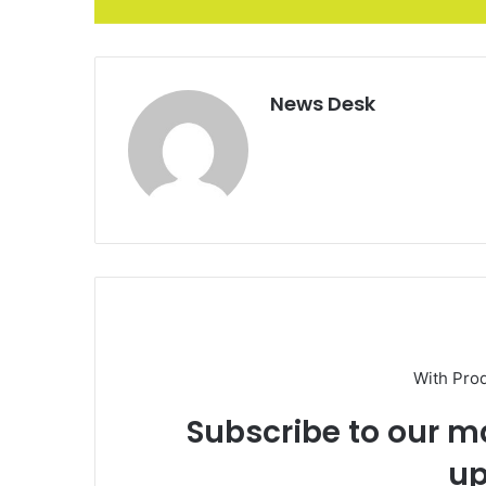
News Desk
With Pro
Subscribe to our ma
up