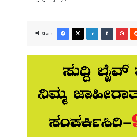
Facebook
X
LinkedIn
Tumblr
Pint
Share