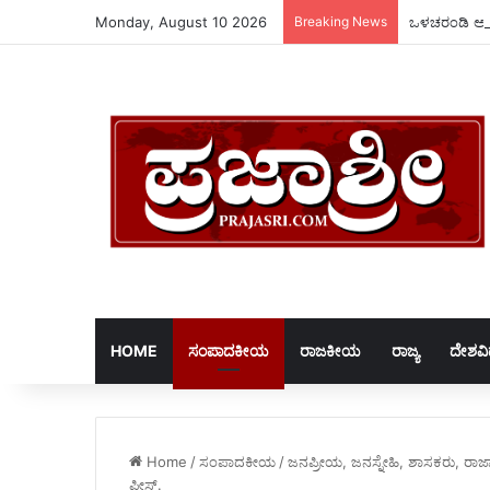
Monday, August 10 2026
Breaking News
ಒಳಚರಂಡಿ ಅವ್
HOME
ಸಂಪಾದಕೀಯ
ರಾಜಕೀಯ
ರಾಜ್ಯ
ದೇಶವ
Home
/
ಸಂಪಾದಕೀಯ
/
ಜನಪ್ರೀಯ, ಜನಸ್ನೇಹಿ, ಶಾಸಕರು, ರಾಜಾ
ಪ್ಲೀಸ್.