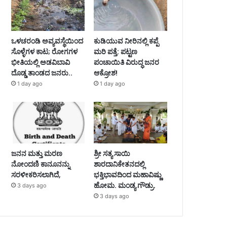
ಒಳಚರಂಡಿ ಅವ್ಯವಸ್ಥೆಯಿಂದ
ಕುಡಿಯುವ ನೀರಿನಲ್ಲಿ ಕಪ್ಪೆ
ಸೊಳ್ಳೆಗಳ ಕಾಟ; ರೋಗಗಳ
ಮರಿ ಪತ್ತೆ: ಪಟ್ಟಣ
ಭೀತಿಯಲ್ಲಿ ಅಡವಿಬಾವಿ
ಪಂಚಾಯಿತಿ ವಿರುದ್ಧ ಜನರ
ದೊಡ್ಡ ತಾಂಡದ ಜನರು..
ಆಕ್ರೋಶ!
1 day ago
1 day ago
ಜನನ ಮತ್ತು ಮರಣ
ಶ್ರೀ ಸತ್ಯ ಸಾಯಿ
ನೋಂದಣಿ ಕಾನೂನನ್ನು
ಶಾರದಾನಿಕೇತನದಲ್ಲಿ
ಸರಳೀಕರಿಸಲಾಗಿದೆ,
ಭಕ್ತಿಭಾವದಿಂದ ಮಹಾವಿಷ್ಣು
ಹೋಮ. ಮಂಡ್ಯ ಗೌಡ್ರು.
3 days ago
3 days ago