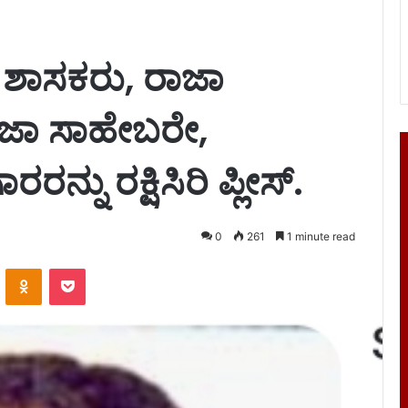
, ಶಾಸಕರು, ರಾಜಾ
ಾಜಾ ಸಾಹೇಬರೇ,
್ನು ರಕ್ಷಿಸಿರಿ ಪ್ಲೀಸ್.
0
261
1 minute read
VKontakte
Odnoklassniki
Pocket