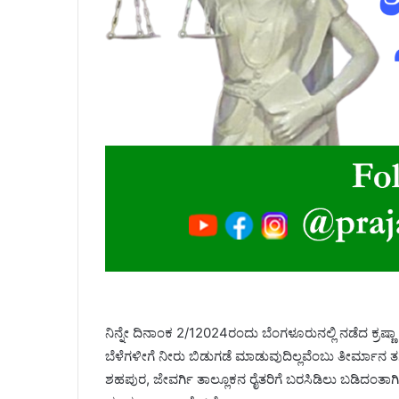
ನಿನ್ನೇ ದಿನಾಂಕ 2/12024ರಂದು ಬೆಂಗಳೂರುನಲ್ಲಿ ನಡೆದ ಕ್ರ
ಬೆಳೆಗಳೀಗೆ ನೀರು ಬಿಡುಗಡೆ ಮಾಡುವುದಿಲ್ಲವೆಂಬು ತೀರ್ಮ
ಶಹಪುರ, ಜೇವರ್ಗಿ ತಾಲ್ಲೂಕನ ರೈತರಿಗೆ ಬರಸಿಡಿಲು ಬಡಿದಂತಾಗ