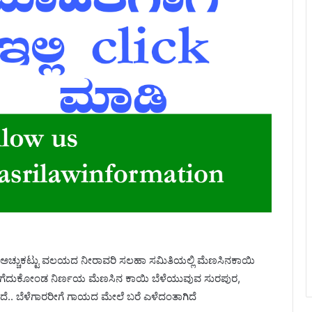
ಷ್ಣಾ ಅಚ್ಚುಕಟ್ಟು ವಲಯದ ನೀರಾವರಿ ಸಲಹಾ ಸಮಿತಿಯಲ್ಲಿ ಮೆಣಸಿನಕಾಯಿ
ಾನ ತಗೆದುಕೋಂಡ ನಿರ್ಣಯ ಮೆಣಸಿನ ಕಾಯಿ ಬೆಳೆಯುವುವ ಸುರಪುರ,
ಿದೆ.. ಬೆಳೆಗಾರರೀಗೆ ಗಾಯದ ಮೇಲೆ ಬರೆ ಎಳೆದಂತಾಗಿದೆ