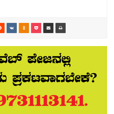
erest
Reddit
VKontakte
Odnoklassniki
Pocket
Share via Email
Print