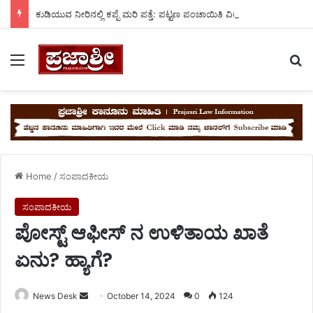
ಕುಡಿಯುವ ನೀರಿನಲ್ಲಿ ಕಪ್ಪೆ ಮರಿ ಪತ್ತೆ: ಪಟ್ಟಣ ಪಂಚಾಯಿತಿ ವಿರುದ್ಧ ಜನರ ಆಕ್ರೋಶ!
Menu
Se
Home
/
ಸಂಪಾದಕೀಯ
ಸಂಪಾದಕೀಯ
ಪೋಸ್ಟ್ ಆಫೀಸ್ ನ ಉಳಿತಾಯ ಖಾತೆ
ಏನು? ಹ್ಯಾಗೆ?
Send
News Desk
October 14, 2024
0
124
an