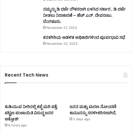
ನಮ್ಮನ್ನು ಡಿ ದರ್ಜೆ ನೌಕರರಾಗಿ ಬಳಸಿದ ಸರ್ಕಾರ , ಡಿ ದರ್ಜೆ
ನೀಡಲು ನಿರಾಕಾರಣೆ – ಹೆಚ್.ಎನ್. ದೇವರಾಜು.
ಬೆಂಗಳೂರು.
November 27, 2023
ಕನಕಗಿರಿಯ ಆಡಳಿತ ಅಧಿಕಾರಿಗಳಿಂದ ಪೂರ್ವಭಾವಿ ಸಭೆ
November 20, 2023
Recent Tech News
ಕುಡಿಯುವ ನೀರಿನಲ್ಲಿ ಕಪ್ಪೆ ಮರಿ ಪತ್ತೆ:
ಜನನ ಮತ್ತು ಮರಣ ನೋಂದಣಿ
ಪಟ್ಟಣ ಪಂಚಾಯಿತಿ ವಿರುದ್ಧ ಜನರ
ಕಾನೂನನ್ನು ಸರಳೀಕರಿಸಲಾಗಿದೆ,
ಆಕ್ರೋಶ!
2 days ago
8 hours ago