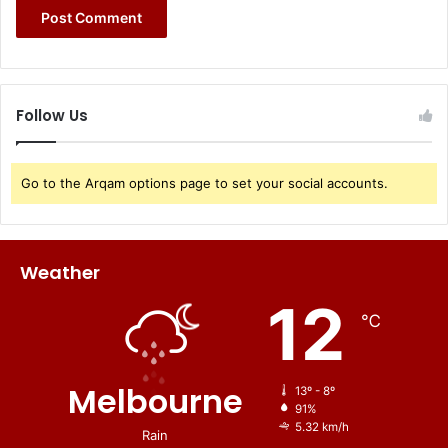
Follow Us
Go to the Arqam options page to set your social accounts.
Weather
12
℃
Melbourne
13º - 8º
91%
5.32 km/h
Rain