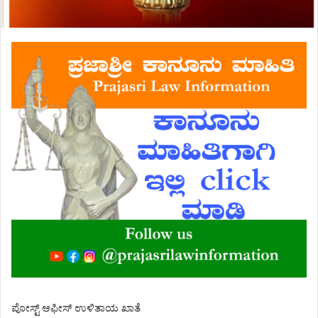
ಪೋಸ್ಟ್ ಆಫೀಸ್ ಉಳಿತಾಯ ಖಾತೆ