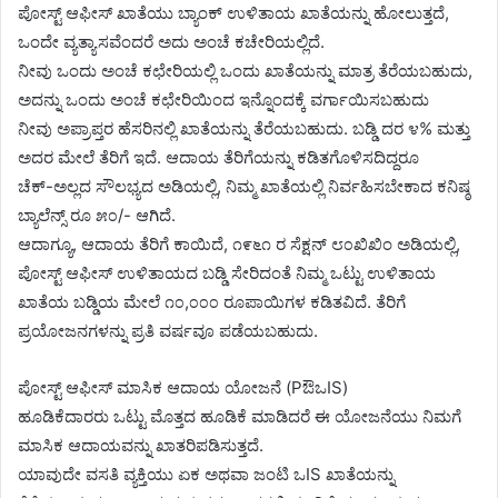
ಪೋಸ್ಟ್ ಆಫೀಸ್ ಖಾತೆಯು ಬ್ಯಾಂಕ್ ಉಳಿತಾಯ ಖಾತೆಯನ್ನು ಹೋಲುತ್ತದೆ,
ಒಂದೇ ವ್ಯತ್ಯಾಸವೆಂದರೆ ಅದು ಅಂಚೆ ಕಚೇರಿಯಲ್ಲಿದೆ.
ನೀವು ಒಂದು ಅಂಚೆ ಕಛೇರಿಯಲ್ಲಿ ಒಂದು ಖಾತೆಯನ್ನು ಮಾತ್ರ ತೆರೆಯಬಹುದು,
ಅದನ್ನು ಒಂದು ಅಂಚೆ ಕಛೇರಿಯಿಂದ ಇನ್ನೊಂದಕ್ಕೆ ವರ್ಗಾಯಿಸಬಹುದು
ನೀವು ಅಪ್ರಾಪ್ತರ ಹೆಸರಿನಲ್ಲಿ ಖಾತೆಯನ್ನು ತೆರೆಯಬಹುದು. ಬಡ್ಡಿ ದರ ೪% ಮತ್ತು
ಅದರ ಮೇಲೆ ತೆರಿಗೆ ಇದೆ. ಆದಾಯ ತೆರಿಗೆಯನ್ನು ಕಡಿತಗೊಳಿಸದಿದ್ದರೂ
ಚೆಕ್-ಅಲ್ಲದ ಸೌಲಭ್ಯದ ಅಡಿಯಲ್ಲಿ, ನಿಮ್ಮ ಖಾತೆಯಲ್ಲಿ ನಿರ್ವಹಿಸಬೇಕಾದ ಕನಿಷ್ಠ
ಬ್ಯಾಲೆನ್ಸ್ ರೂ ೫೦/- ಆಗಿದೆ.
ಆದಾಗ್ಯೂ, ಆದಾಯ ತೆರಿಗೆ ಕಾಯಿದೆ, ೧೯೬೧ ರ ಸೆಕ್ಷನ್ ೮೦ಖಿಖಿಂ ಅಡಿಯಲ್ಲಿ,
ಪೋಸ್ಟ್ ಆಫೀಸ್ ಉಳಿತಾಯದ ಬಡ್ಡಿ ಸೇರಿದಂತೆ ನಿಮ್ಮ ಒಟ್ಟು ಉಳಿತಾಯ
ಖಾತೆಯ ಬಡ್ಡಿಯ ಮೇಲೆ ೧೦,೦೦೦ ರೂಪಾಯಿಗಳ ಕಡಿತವಿದೆ. ತೆರಿಗೆ
ಪ್ರಯೋಜನಗಳನ್ನು ಪ್ರತಿ ವರ್ಷವೂ ಪಡೆಯಬಹುದು.
ಪೋಸ್ಟ್ ಆಫೀಸ್ ಮಾಸಿಕ ಆದಾಯ ಯೋಜನೆ (PಔಒIS)
ಹೂಡಿಕೆದಾರರು ಒಟ್ಟು ಮೊತ್ತದ ಹೂಡಿಕೆ ಮಾಡಿದರೆ ಈ ಯೋಜನೆಯು ನಿಮಗೆ
ಮಾಸಿಕ ಆದಾಯವನ್ನು ಖಾತರಿಪಡಿಸುತ್ತದೆ.
ಯಾವುದೇ ವಸತಿ ವ್ಯಕ್ತಿಯು ಏಕ ಅಥವಾ ಜಂಟಿ ಒIS ಖಾತೆಯನ್ನು