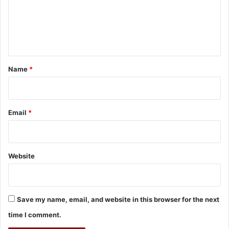
m
e
n
t
*
Name
*
Email
*
Website
Save my name, email, and website in this browser for the next
time I comment.