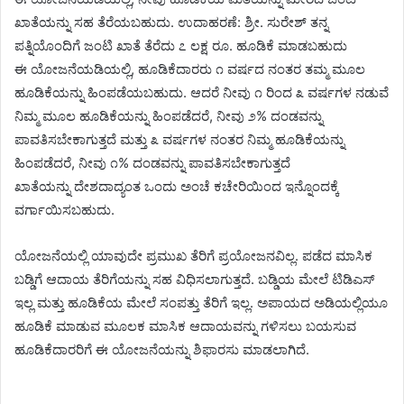
ಖಾತೆಯನ್ನು ಸಹ ತೆರೆಯಬಹುದು. ಉದಾಹರಣೆ: ಶ್ರೀ. ಸುರೇಶ್ ತನ್ನ
ಪತ್ನಿಯೊಂದಿಗೆ ಜಂಟಿ ಖಾತೆ ತೆರೆದು ೭ ಲಕ್ಷ ರೂ. ಹೂಡಿಕೆ ಮಾಡಬಹುದು
ಈ ಯೋಜನೆಯಡಿಯಲ್ಲಿ, ಹೂಡಿಕೆದಾರರು ೧ ವರ್ಷದ ನಂತರ ತಮ್ಮ ಮೂಲ
ಹೂಡಿಕೆಯನ್ನು ಹಿಂಪಡೆಯಬಹುದು. ಆದರೆ ನೀವು ೧ ರಿಂದ ೩ ವರ್ಷಗಳ ನಡುವೆ
ನಿಮ್ಮ ಮೂಲ ಹೂಡಿಕೆಯನ್ನು ಹಿಂಪಡೆದರೆ, ನೀವು ೨% ದಂಡವನ್ನು
ಪಾವತಿಸಬೇಕಾಗುತ್ತದೆ ಮತ್ತು ೩ ವರ್ಷಗಳ ನಂತರ ನಿಮ್ಮ ಹೂಡಿಕೆಯನ್ನು
ಹಿಂಪಡೆದರೆ, ನೀವು ೧% ದಂಡವನ್ನು ಪಾವತಿಸಬೇಕಾಗುತ್ತದೆ
ಖಾತೆಯನ್ನು ದೇಶದಾದ್ಯಂತ ಒಂದು ಅಂಚೆ ಕಚೇರಿಯಿಂದ ಇನ್ನೊಂದಕ್ಕೆ
ವರ್ಗಾಯಿಸಬಹುದು.
ಯೋಜನೆಯಲ್ಲಿ ಯಾವುದೇ ಪ್ರಮುಖ ತೆರಿಗೆ ಪ್ರಯೋಜನವಿಲ್ಲ. ಪಡೆದ ಮಾಸಿಕ
ಬಡ್ಡಿಗೆ ಆದಾಯ ತೆರಿಗೆಯನ್ನು ಸಹ ವಿಧಿಸಲಾಗುತ್ತದೆ. ಬಡ್ಡಿಯ ಮೇಲೆ ಟಿಡಿಎಸ್
ಇಲ್ಲ ಮತ್ತು ಹೂಡಿಕೆಯ ಮೇಲೆ ಸಂಪತ್ತು ತೆರಿಗೆ ಇಲ್ಲ. ಅಪಾಯದ ಅಡಿಯಲ್ಲಿಯೂ
ಹೂಡಿಕೆ ಮಾಡುವ ಮೂಲಕ ಮಾಸಿಕ ಆದಾಯವನ್ನು ಗಳಿಸಲು ಬಯಸುವ
ಹೂಡಿಕೆದಾರರಿಗೆ ಈ ಯೋಜನೆಯನ್ನು ಶಿಫಾರಸು ಮಾಡಲಾಗಿದೆ.