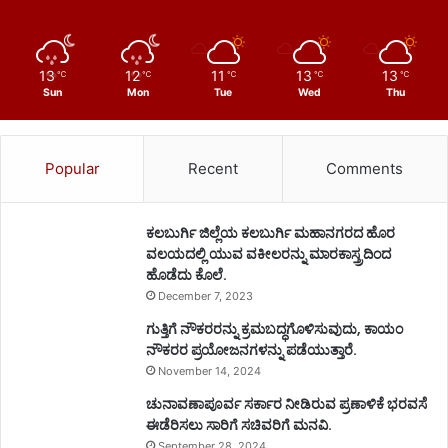
13
12
11
13
13
℃
℃
℃
℃
℃
Sun
Mon
Tue
Wed
Thu
Popular
Recent
Comments
ಕಲಬುರ್ಗಿ ಜಿಲ್ಲೆಯ ಕಲಬುರ್ಗಿ ಮಹಾನಗರದ ಹೊರ
ವಲಯದಲ್ಲಿ ಯುವ ವಕೀಲರನ್ನು ಮಾರಕಾಸ್ತ್ರದಿಂದ
ಹೊಡೆದು ಕೊಲೆ.
December 7, 2023
ಗುತ್ತಿಗೆ ನೌಕರರನ್ನು ಕ್ರಮಬದ್ಧಗೊಳಿಸುವುದು, ಕಾಯಂ
ನೌಕರರ ಪ್ರಯೋಜನಗಳನ್ನು ಪಡೆಯುತ್ತಾರೆ.
November 14, 2024
ಚುನಾವಣಾಪೂರ್ವ ಸರ್ಕಾರ ನೀಡಿರುವ ಪ್ರಣಾಳಿಕೆ ಭರವಸೆ
ಈಡೆರಿಸಲು ಸಾರಿಗೆ ಸಚಿವರಿಗೆ ಮನವಿ.
September 28, 2024