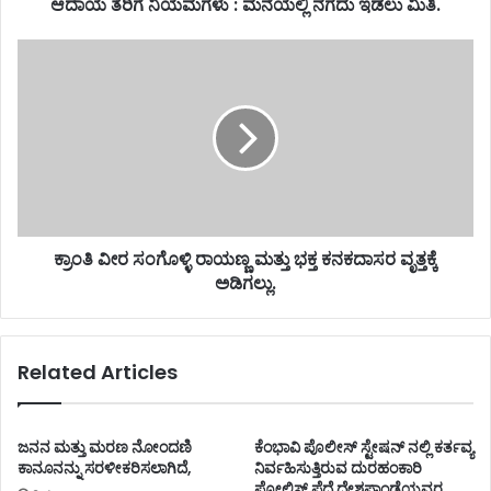
ಆದಾಯ ತೆರಿಗೆ ನಿಯಮಗಳು : ಮನೆಯಲ್ಲಿ ನಗದು ಇಡಲು ಮಿತಿ.
ಕ್ರಾಂತಿ ವೀರ ಸಂಗೊಳ್ಳಿ ರಾಯಣ್ಣ ಮತ್ತು ಭಕ್ತ ಕನಕದಾಸರ ವೃತ್ತಕ್ಕೆ
ಅಡಿಗಲ್ಲು.
Related Articles
ಜನನ ಮತ್ತು ಮರಣ ನೋಂದಣಿ
ಕೆಂಭಾವಿ ಪೊಲೀಸ್ ಸ್ಟೇಷನ್ ನಲ್ಲಿ ಕರ್ತವ್ಯ
ಕಾನೂನನ್ನು ಸರಳೀಕರಿಸಲಾಗಿದೆ,
ನಿರ್ವಹಿಸುತ್ತಿರುವ ದುರಹಂಕಾರಿ
ಪೋಲಿಸ್ ಪೆದೆ ದೇಶಪಾಂಡೆಯವರ