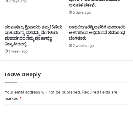
2 days ago
ಅನುಚಿತ ವರ್ತನೆ.
5 days ago
ಪರಮಪೂಜ್ಯ ಶ್ರೀಪಾದರು ತಮ್ಮ 15ನೆಯ
ರಾಮಲಿಂಗಾರೆಡ್ಡಿ ಅವರಿಗೆ ಮುಜರಾಯಿ
ಚಾತುರ್ಮಾಸ್ಯ ವ್ರತವನ್ನು ಬೆಂಗಳೂರು
ಅರ್ಚಕರಿಂದ ಅಭಿನಂದನೆ ಸಮಾರಂಭ
ಮಹಾನಗರದ ನಮ್ಮ ಪೂರ್ಣಪ್ರಜ್ಞ
ಬೆಂಗಳೂರು.
ವಿದ್ಯಾಪೀಠದಲ್ಲಿ
2 weeks ago
1 week ago
Leave a Reply
Your email address will not be published.
Required fields are
marked
*
C
o
m