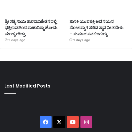
ಶ್ರೀ ಸತ್ಯ ಸಾಯಿ ಶಾರದಾನಿಕೇತನದಲ್ಲಿ
ಶಾಸಕಿ ಯುವಶಕ್ತಿ ಆದ ನಯನ
ಭಕ್ತಿಭಾವದಿಂದ ಮಹಾವಿಷ್ಣು ಹೋಮ.
ಮೋಟಮ್ಮಗೆ ಸಚಿವ ಸ್ಥಾನ ನೀಡಬೇಕು
ಮಂಡ್ಯ ಗೌಡ್ರು.
– ಸುಮಾ ಬಸವಲಿಂಗಯ್ಯ.
2 days ago
3 days ago
Last Modified Posts
Facebook
X
YouTube
Instagram