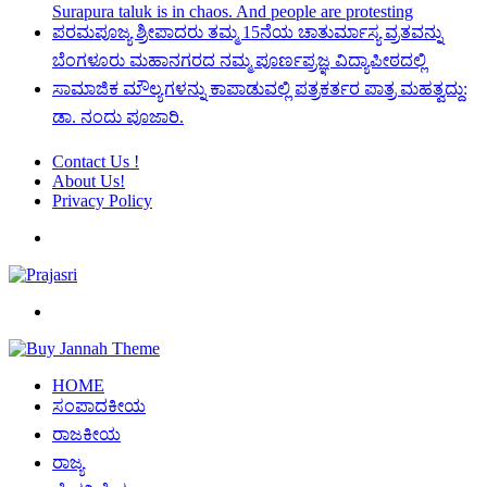
Surapura taluk is in chaos. And people are protesting
ಪರಮಪೂಜ್ಯ ಶ್ರೀಪಾದರು ತಮ್ಮ 15ನೆಯ ಚಾತುರ್ಮಾಸ್ಯ ವ್ರತವನ್ನು
ಬೆಂಗಳೂರು ಮಹಾನಗರದ ನಮ್ಮ ಪೂರ್ಣಪ್ರಜ್ಞ ವಿದ್ಯಾಪೀಠದಲ್ಲಿ
ಸಾಮಾಜಿಕ ಮೌಲ್ಯಗಳನ್ನು ಕಾಪಾಡುವಲ್ಲಿ ಪತ್ರಕರ್ತರ ಪಾತ್ರ ಮಹತ್ವದ್ದು:
ಡಾ. ನಂದು ಪೂಜಾರಿ.
Contact Us !
About Us!
Privacy Policy
Menu
Search
for
HOME
ಸಂಪಾದಕೀಯ
ರಾಜಕೀಯ
ರಾಜ್ಯ