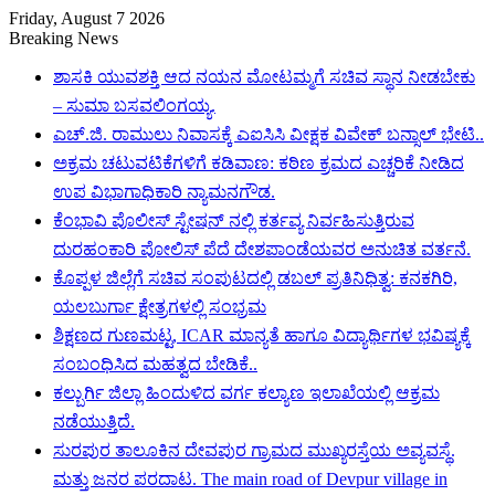
Friday, August 7 2026
Breaking News
ಶಾಸಕಿ ಯುವಶಕ್ತಿ ಆದ ನಯನ ಮೋಟಮ್ಮಗೆ ಸಚಿವ ಸ್ಥಾನ ನೀಡಬೇಕು
– ಸುಮಾ ಬಸವಲಿಂಗಯ್ಯ.
ಎಚ್.ಜಿ. ರಾಮುಲು ನಿವಾಸಕ್ಕೆ ಎಐಸಿಸಿ ವೀಕ್ಷಕ ವಿವೇಕ್ ಬನ್ಸಾಲ್ ಭೇಟಿ..
ಅಕ್ರಮ ಚಟುವಟಿಕೆಗಳಿಗೆ ಕಡಿವಾಣ: ಕಠಿಣ ಕ್ರಮದ ಎಚ್ಚರಿಕೆ ನೀಡಿದ
ಉಪ ವಿಭಾಗಾಧಿಕಾರಿ ನ್ಯಾಮನಗೌಡ.
ಕೆಂಭಾವಿ ಪೊಲೀಸ್ ಸ್ಟೇಷನ್ ನಲ್ಲಿ ಕರ್ತವ್ಯ ನಿರ್ವಹಿಸುತ್ತಿರುವ
ದುರಹಂಕಾರಿ ಪೋಲಿಸ್ ಪೆದೆ ದೇಶಪಾಂಡೆಯವರ ಅನುಚಿತ ವರ್ತನೆ.
ಕೊಪ್ಪಳ ಜಿಲ್ಲೆಗೆ ಸಚಿವ ಸಂಪುಟದಲ್ಲಿ ಡಬಲ್ ಪ್ರತಿನಿಧಿತ್ವ: ಕನಕಗಿರಿ,
ಯಲಬುರ್ಗಾ ಕ್ಷೇತ್ರಗಳಲ್ಲಿ ಸಂಭ್ರಮ
ಶಿಕ್ಷಣದ ಗುಣಮಟ್ಟ, ICAR ಮಾನ್ಯತೆ ಹಾಗೂ ವಿದ್ಯಾರ್ಥಿಗಳ ಭವಿಷ್ಯಕ್ಕೆ
ಸಂಬಂಧಿಸಿದ ಮಹತ್ವದ ಬೇಡಿಕೆ..
ಕಲ್ಬುರ್ಗಿ ಜಿಲ್ಲಾ ಹಿಂದುಳಿದ ವರ್ಗ ಕಲ್ಯಾಣ ಇಲಾಖೆಯಲ್ಲಿ ಆಕ್ರಮ
ನಡೆಯುತ್ತಿದೆ.
ಸುರಪುರ ತಾಲೂಕಿನ ದೇವಪುರ ಗ್ರಾಮದ ಮುಖ್ಯರಸ್ತೆಯ ಅವ್ಯವಸ್ಥೆ.
ಮತ್ತು ಜನರ ಪರದಾಟ. The main road of Devpur village in