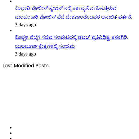
ಕೆಂಭಾವಿ ಪೊಲೀಸ್ ಸ್ಟೇಷನ್ ನಲ್ಲಿ ಕರ್ತವ್ಯ ನಿರ್ವಹಿಸುತ್ತಿರುವ
ದುರಹಂಕಾರಿ ಪೋಲಿಸ್ ಪೆದೆ ದೇಶಪಾಂಡೆಯವರ ಅನುಚಿತ ವರ್ತನೆ.
3 days ago
ಕೊಪ್ಪಳ ಜಿಲ್ಲೆಗೆ ಸಚಿವ ಸಂಪುಟದಲ್ಲಿ ಡಬಲ್ ಪ್ರತಿನಿಧಿತ್ವ: ಕನಕಗಿರಿ,
ಯಲಬುರ್ಗಾ ಕ್ಷೇತ್ರಗಳಲ್ಲಿ ಸಂಭ್ರಮ
3 days ago
Last Modified Posts
Facebook
X
YouTube