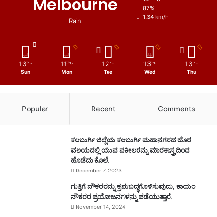
Melbourne
87%
1.34 km/h
Rain
13
11
12
13
13
℃
℃
℃
℃
℃
Sun
Mon
Tue
Wed
Thu
Popular
Recent
Comments
ಕಲಬುರ್ಗಿ ಜಿಲ್ಲೆಯ ಕಲಬುರ್ಗಿ ಮಹಾನಗರದ ಹೊರ
ವಲಯದಲ್ಲಿ ಯುವ ವಕೀಲರನ್ನು ಮಾರಕಾಸ್ತ್ರದಿಂದ
ಹೊಡೆದು ಕೊಲೆ.
December 7, 2023
ಗುತ್ತಿಗೆ ನೌಕರರನ್ನು ಕ್ರಮಬದ್ಧಗೊಳಿಸುವುದು, ಕಾಯಂ
ನೌಕರರ ಪ್ರಯೋಜನಗಳನ್ನು ಪಡೆಯುತ್ತಾರೆ.
November 14, 2024