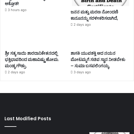
ಆಕ್ರೋಶ!
3 hours ago
ಜನನ ಮತ್ತು ಮರಣ ನೋಂದಣಿ
ಕಾನೂನನ್ನು ಸರಳೀಕರಿಸಲಾಗಿದೆ,
2 days ago
ಶ್ರೀ ಸತ್ಯ ಸಾಯಿ ಶಾರದಾನಿಕೇತನದಲ್ಲಿ
ಶಾಸಕಿ ಯುವಶಕ್ತಿ ಆದ ನಯನ
ಭಕ್ತಿಭಾವದಿಂದ ಮಹಾವಿಷ್ಣು ಹೋಮ.
ಮೋಟಮ್ಮಗೆ ಸಚಿವ ಸ್ಥಾನ ನೀಡಬೇಕು
ಮಂಡ್ಯ ಗೌಡ್ರು.
– ಸುಮಾ ಬಸವಲಿಂಗಯ್ಯ.
2 days ago
3 days ago
Last Modified Posts