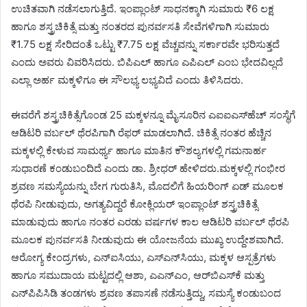
ಉಚಿತವಾಗಿ ನಡೆಸಲಾಗುತ್ತಿದೆ. ಇಂಪ್ಲಾಂಟ್ ಸಾಧನಕ್ಕಾಗಿ ಸುಮಾರು ₹6 ಲಕ್ಷ
ಹಾಗೂ ಶಸ್ತ್ರಚಿಕಿತ್ಸೆ ಮತ್ತು ನಂತರದ ಪುನರ್ವಸತಿ ಸೇವೆಗಳಿಗಾಗಿ ಸುಮಾರು
₹1.75 ಲಕ್ಷ ಸೇರಿದಂತೆ ಒಟ್ಟು ₹7.75 ಲಕ್ಷ ವೆಚ್ಚವನ್ನು ಸರ್ಕಾರವೇ ಭರಿಸುತ್ತದೆ
ಎಂದು ಅವರು ವಿವರಿಸಿದರು. ಬಿಪಿಎಲ್ ಹಾಗೂ ಎಪಿಎಲ್ ಎಂಬ ಭೇದವಿಲ್ಲದೆ
ಎಲ್ಲಾ ಅರ್ಹ ಮಕ್ಕಳಿಗೂ ಈ ಸೌಲಭ್ಯ ಲಭ್ಯವಿದೆ ಎಂದು ತಿಳಿಸಿದರು.
ಈವರೆಗೆ ಶಸ್ತ್ರಚಿಕಿತ್ಸೆಗೊಂಡ 25 ಮಕ್ಕಳನ್ನೂ ಮೈಸೂರಿನ ಎಐಐಎಸ್‌ಹೆಚ್ ಸಂಸ್ಥೆಗೆ
ಆಡಿಟರಿ ವರ್ಬಲ್ ಥೆರಪಿಗಾಗಿ ರೆಫರ್ ಮಾಡಲಾಗಿದೆ. ಚಿಕಿತ್ಸೆ ನಂತರ ಹೆಚ್ಚಿನ
ಮಕ್ಕಳಲ್ಲಿ ಕೇಳುವ ಸಾಮರ್ಥ್ಯ ಹಾಗೂ ಮಾತಿನ ಕೌಶಲ್ಯಗಳಲ್ಲಿ ಗಮನಾರ್ಹ
ಸುಧಾರಣೆ ಕಂಡುಬಂದಿದೆ ಎಂದು ಡಾ. ಶ್ರೀಧರ್ ಹೇಳಿದರು.ಮಕ್ಕಳಲ್ಲಿ ಗಂಭೀರ
ಶ್ರವಣ ಸಮಸ್ಯೆಯನ್ನು ಬೇಗ ಗುರುತಿಸಿ, ಮೊದಲಿಗೆ ಹಿಯರಿಂಗ್ ಏಡ್ ಮೂಲಕ
ಥೆರಪಿ ನೀಡುವುದು, ಅಗತ್ಯವಿದ್ದರೆ ಕೋಕ್ಲಿಯರ್ ಇಂಪ್ಲಾಂಟ್ ಶಸ್ತ್ರಚಿಕಿತ್ಸೆ
ಮಾಡುವುದು ಹಾಗೂ ನಂತರ ಎರಡು ವರ್ಷಗಳ ಕಾಲ ಆಡಿಟರಿ ವರ್ಬಲ್ ಥೆರಪಿ
ಮೂಲಕ ಪುನರ್ವಸತಿ ನೀಡುವುದು ಈ ಯೋಜನೆಯ ಮುಖ್ಯ ಉದ್ದೇಶವಾಗಿದೆ.
ಆರೋಗ್ಯ ಕೇಂದ್ರಗಳು, ಎನ್‌ಐಸಿಯು, ಎಸ್‌ಎನ್‌ಸಿಯು, ಮಕ್ಕಳ ಆಸ್ಪತ್ರೆಗಳು
ಹಾಗೂ ಸಮುದಾಯ ಮಟ್ಟದಲ್ಲಿ ಆಶಾ, ಎಎನ್‌ಎಂ, ಆರ್‌ಬಿಎಸ್‌ಕೆ ಮತ್ತು
ಎನ್‌ಪಿಪಿಸಿಡಿ ತಂಡಗಳು ಶ್ರವಣ ತಪಾಸಣೆ ನಡೆಸುತ್ತಿದ್ದು, ಸಮಸ್ಯೆ ಕಂಡುಬಂದ