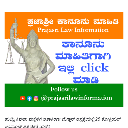
an
email
ಹುಟ್ಟು ಕಿವುಡು ಮಕ್ಕಳಿಗೆ ಆಶಾಕಿರಣ: ಮೆಗ್ಗಾನ್ ಆಸ್ಪತ್ರೆಯಲ್ಲಿ 25 ಕೋಕ್ಲಿಯರ್
ಇಂಪ್ಲಾಂಟ್ ಶಸ್ತ್ರಚಿಕಿತ್ಸೆ ಯಶಸ್ವಿ