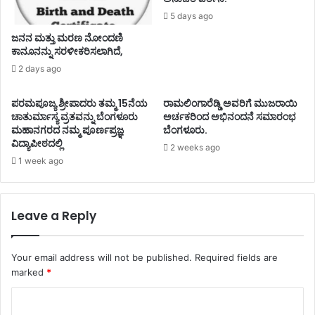
5 days ago
ಜನನ ಮತ್ತು ಮರಣ ನೋಂದಣಿ
ಕಾನೂನನ್ನು ಸರಳೀಕರಿಸಲಾಗಿದೆ,
2 days ago
ಪರಮಪೂಜ್ಯ ಶ್ರೀಪಾದರು ತಮ್ಮ 15ನೆಯ
ರಾಮಲಿಂಗಾರೆಡ್ಡಿ ಅವರಿಗೆ ಮುಜರಾಯಿ
ಚಾತುರ್ಮಾಸ್ಯ ವ್ರತವನ್ನು ಬೆಂಗಳೂರು
ಅರ್ಚಕರಿಂದ ಅಭಿನಂದನೆ ಸಮಾರಂಭ
ಮಹಾನಗರದ ನಮ್ಮ ಪೂರ್ಣಪ್ರಜ್ಞ
ಬೆಂಗಳೂರು.
ವಿದ್ಯಾಪೀಠದಲ್ಲಿ
2 weeks ago
1 week ago
Leave a Reply
Your email address will not be published.
Required fields are
marked
*
C