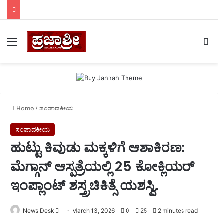
Menu
Se
Home
/
ಸಂಪಾದಕೀಯ
ಸಂಪಾದಕೀಯ
ಹುಟ್ಟು ಕಿವುಡು ಮಕ್ಕಳಿಗೆ ಆಶಾಕಿರಣ:
ಮೆಗ್ಗಾನ್ ಆಸ್ಪತ್ರೆಯಲ್ಲಿ 25 ಕೋಕ್ಲಿಯರ್
ಇಂಪ್ಲಾಂಟ್ ಶಸ್ತ್ರಚಿಕಿತ್ಸೆ ಯಶಸ್ವಿ.
Send
News Desk
March 13, 2026
0
25
2 minutes read