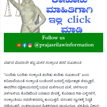
ವರ್ಷದ ಮೊದಲನೇ ಹಬ್ಬ ಮಕರ ಸಂಕ್ರಾಂತಿ ತರಲಿ ಸುಖಶಾಂತಿ
“ಬಂದಿತು ಬಂದಿತು ಸಂಕ್ರಾಂತಿ ತಂದಿತು ತಂದಿತು ಸುಖಶಾಂತಿ” ಎಂಬ
ಕವಿವಾಣಿಯಂತೆ ಸಂಕ್ರಾಂತಿ ಬಂತೆಂದರೆ ಜನರಲ್ಲಿ ನವೋತ್ಸಾಹ ಚಿಮ್ಮುತ್ತದೆ.
ಈವರೆಗಿನ ದಕ್ಷಿಣಾಯನದಲ್ಲಿ ಬರುವ ಮಳೆಗಾಲದ ಮಳೆ, ಚಳಿಗಾಲದ
ಚಳಿಗಾಳಿಯ ಕೊರೆತದಿಂದ ಬರಡಾದ ಜೀವಕ್ಕೆ, ಕೊರಡಾದ ಗಿಡ-ಬಳ್ಳಿಗಳಿಗೆ,
ಸಂಕ್ರಾಂತಿಯು ನವಚೇತನವನ್ನು ತುಂಬುತ್ತದೆ. ವಸಂತದ ಸ್ವಾಗತಕ್ಕೆ ಸಿದ್ಧತೆ
ನಡೆಯುತ್ತದೆ. ಉತ್ತರಾಯಣದ ಹಿತಕರವಾದ ವಾಯುಗುಣ, ಪ್ರಕೃತಿಯ ವಿಕಾಸ-