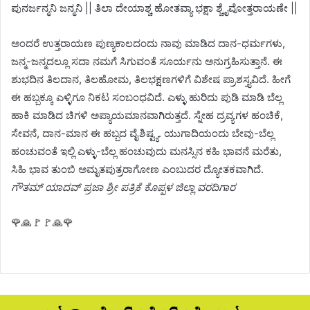
ಪುನರ್ಜನ್ಮನಿ ಜನ್ಮನಿ || ತಿಲಾ ದೇಯಾಶ್ಚ ಹೋತವ್ಯಾ ಭಕ್ಷಾ ಶ್ಚೈವೋತ್ತರಾಯಣೇ ||
ಅಂದರೆ ಉತ್ತರಾಯಣ ಪುಣ್ಯಕಾಲದಂದು ನಾವು ಮಾಡಿದ ದಾನ-ಧರ್ಮಗಳು,
ಜನ್ಮ-ಜನ್ಮದಲ್ಲೂ ಸದಾ ನಮಗೆ ಸಿಗುವಂತೆ ಸೂರ್ಯನು ಅನುಗ್ರಹಿಸುತ್ತಾನೆ. ಈ
ಶುಭದಿನ ತಿಲದಾನ, ತಿಲಹೋಮ, ತಿಲಭಕ್ಷಣಗಳಿಗೆ ವಿಶೇಷ ಪ್ರಾಶಸ್ತ್ಯವಿದೆ. ಹೀಗೆ
ಈ ಹಬ್ಬಕ್ಕೂ ಎಳ್ಳಿಗೂ ನಿಕಟ ಸಂಬಂಧವಿದೆ. ಎಳ್ಳು ಹುರಿದು ಪುಡಿ ಮಾಡಿ ಬೆಲ್ಲ
ಹಾಕಿ ಮಾಡಿದ ಚಿಗಳಿ ಅಪ್ಯಾಯಮಾನವಾಗಿರುತ್ತದೆ. ಸ್ನೇಹ ದ್ರವ್ಯಗಳ ಹಂಚಿಕೆ,
ಸೇವನೆ, ದಾನ-ಮಾನ ಈ ಹಬ್ಬದ ವೈಶಿಷ್ಟ್ಯ. ಯುಗಾದಿಯಂದು ಬೇವು-ಬೆಲ್ಲ
ಹಂಚುವಂತೆ ಇಲ್ಲಿ ಎಳ್ಳು-ಬೆಲ್ಲ ಹಂಚುವುದು ಮನಸ್ಸಿನ ಕಹಿ ಭಾವನೆ ಮರೆತು,
ಸಿಹಿ ಭಾವ ತುಂಬಿ ಅಮೃತಪುತ್ರರಾಗೋಣ ಎಂಬುದರ ದ್ಯೋತಕವಾಗಿದೆ.
ಗೌತಮ್ ಯಾದವ್ ಪ್ರಜಾ ಶ್ರೀ ಪತ್ರಿಕೆ ಕೊಪ್ಪಳ ಜಿಲ್ಲಾ ವರದಿಗಾರ
🌹🙏🚩🚩🙏🌹