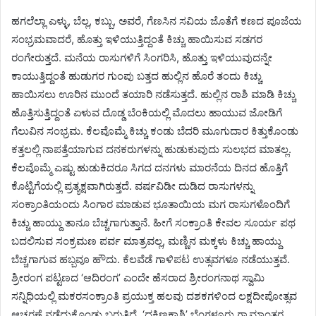
ಹಗಲೆಲ್ಲಾ ಎಳ್ಳು, ಬೆಲ್ಲ, ಕಬ್ಬು, ಅವರೆ, ಗೆಣಸಿನ ಸವಿಯ ಜೊತೆಗೆ ಕಣದ ಪೂಜೆಯ
ಸಂಭ್ರಮವಾದರೆ, ಹೊತ್ತು ಇಳಿಯುತ್ತಿದ್ದಂತೆ ಕಿಚ್ಚು ಹಾಯಿಸುವ ಸಡಗರ
ರಂಗೇರುತ್ತದೆ. ಮನೆಯ ರಾಸುಗಳಿಗೆ ಸಿಂಗರಿಸಿ, ಹೊತ್ತು ಇಳಿಯುವುದನ್ನೇ
ಕಾಯುತ್ತಿದ್ದಂತೆ ಹುಡುಗರ ಗುಂಪು ಬತ್ತದ ಹುಲ್ಲಿನ ಹೊರೆ ತಂದು ಕಿಚ್ಚು
ಹಾಯಿಸಲು ಊರಿನ ಮುಂದೆ ತಯಾರಿ ನಡೆಸುತ್ತದೆ. ಹುಲ್ಲಿನ ರಾಶಿ ಮಾಡಿ ಕಿಚ್ಚು
ಹೊತ್ತಿಸುತ್ತಿದ್ದಂತೆ ಏಳುವ ದೊಡ್ಡ ಬೆಂಕಿಯಲ್ಲಿ ಮೊದಲು ಹಾಯುವ ಜೋಡಿಗೆ
ಗೆಲುವಿನ ಸಂಭ್ರಮ. ಕೆಲವೊಮ್ಮೆ ಕಿಚ್ಚು ಕಂಡು ಬೆದರಿ ಮೂಗುದಾರ ಕಿತ್ತುಕೊಂಡು
ಕತ್ತಲಲ್ಲಿ ನಾಪತ್ತೆಯಾಗುವ ದನಕರುಗಳನ್ನು ಹುಡುಕುವುದು ಸುಲಭದ ಮಾತಲ್ಲ.
ಕೆಲವೊಮ್ಮೆ ಎಷ್ಟು ಹುಡುಕಿದರೂ ಸಿಗದ ದನಗಳು ಮಾರನೆಯ ದಿನದ ಹೊತ್ತಿಗೆ
ಕೊಟ್ಟಿಗೆಯಲ್ಲಿ ಪ್ರತ್ಯಕ್ಷವಾಗಿರುತ್ತದೆ. ವರ್ಷವಿಡೀ ದುಡಿದ ರಾಸುಗಳನ್ನು
ಸಂಕ್ರಾಂತಿಯಂದು ಸಿಂಗಾರ ಮಾಡುವ ಭೂತಾಯಿಯ ಮಗ ರಾಸುಗಳೊಂದಿಗೆ
ಕಿಚ್ಚು ಹಾಯ್ದು ತಾನೂ ಬೆಚ್ಚಗಾಗುತ್ತಾನೆ. ಹೀಗೆ ಸಂಕ್ರಾಂತಿ ಕೇವಲ ಸೂರ್ಯ ಪಥ
ಬದಲಿಸುವ ಸಂಕ್ರಮಣ ಪರ್ವ ಮಾತ್ರವಲ್ಲ, ಮಣ್ಣಿನ ಮಕ್ಕಳು ಕಿಚ್ಚು ಹಾಯ್ದು
ಬೆಚ್ಚಗಾಗುವ ಹಬ್ಬವೂ ಹೌದು. ಕೆಲವೆಡೆ ಗಾಳಿಪಟ ಉತ್ಸವಗಳೂ ನಡೆಯುತ್ತವೆ.
ಶ್ರೀರಂಗ ಪಟ್ಟಣದ ‘ಆದಿರಂಗ’ ಎಂದೇ ಹೆಸರಾದ ಶ್ರೀರಂಗನಾಥ ಸ್ವಾಮಿ
ಸನ್ನಿಧಿಯಲ್ಲಿ ಮಕರಸಂಕ್ರಾಂತಿ ಪ್ರಯುಕ್ತ ಹಲವು ದಶಕಗಳಿಂದ ಲಕ್ಷದೀಪೋತ್ಸವ
ಆಚರಣೆ ನಡೆದುಕೊಂಡು ಬರುತ್ತಿದೆ. ‘ದಕ್ಷಿಣಕಾಶಿ’ ಬೆಂಗಳೂರು ಗ್ರಾಮಾಂತರ