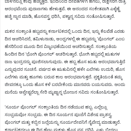
ಬಾಳಿನಲ್ಲೂ ಕಾವು ಹೆಚ್ಚುತ್ತದೆ. ಇಂದಿನಿಂದ ದೇವತೆಗಳಿಗೆ ಹಗಲು, ರಾಕ್ಷಸರಿಗೆ ರಾತ್ರಿ
ಆರಂಭವೆಂದು ಪುರಾಣಗಳು ಹೇಳುತ್ತವೆ. ಈ ಆನಂದದ ಸಂಕೇತವಾಗಿ ಎಳ್ಳೆಣ್ಣೆ
ಹಚ್ಚಿ ಸ್ನಾನ ಮಾಡಿ, ಹೊಸವಸ್ತ್ರ ಧರಿಸಿ, ಪಕ್ವಾನ್ನ ಸವಿದು ಸಂತೋಷಿಸುತ್ತಾರೆ.
ಮಕರ ಸಂಕ್ರಾಂತಿ ಹಬ್ಬವನ್ನು ಕರ್ನಾಟಕದಲ್ಲಿ ಒಂದು ದಿನ, ಇನ್ನು ಕೆಲವೆಡೆ ಎರಡು
ದಿನ ಆಚರಿಸಿದರೆ, ತಮಿಳುನಾಡು, ಆಂಧ್ರಗಳಲ್ಲಿ ಈ ಹಬ್ಬವನ್ನು ‘ಪೊಂಗಲ್’ ಎಂಬ
ಹೆಸರಿನಿಂದ ಮೂರು ದಿನ ವಿಜೃಂಭಣೆಯಿಂದ ಆಚರಿಸುತ್ತಾರೆ. ಸಂಕ್ರಾಂತಿಯ
ಹಿಂದಿನ ದಿನ ‘ಭೋಗಿ ಪೊಂಗಲ್’ ಆಚರಿಸುತ್ತಾರೆ. ಭೋಗಿ ಹಬ್ಬದಲ್ಲಿ ಋತುಗಳ
ರಾಜ ಇಂದ್ರನನ್ನು ಪೂಜಿಸಲಾಗುವುದು. ಈ ಹಬ್ಬ ಹೊಸ ಋತು ಆರಂಭವಾಗುತ್ತಿದೆ
ಎನ್ನುವುದರ ಸೂಚನೆ. ವರ್ಷದ ಈ ಋತುವಿನಲ್ಲಿ ಹಳೇ ಎಲೆಗಳು ಉದುರಿ, ಹೊಸ
ಎಲೆಗಳು ಮತ್ತು ಹೂಗಳು ಬರುವ ಕಾಲ ಆರಂಭವಾಗುತ್ತದೆ. ಪ್ರಕೃತಿಯಂತೆ ತಮ್ಮ
ಜೀವನಕ್ಕೂ ಒಂದು ಹೊಸ ಕಳೆ ಬರಬೇಕೆಂದು ಮಾನವರು ಬಯಸುವರು. ಅಂದು
ಮನೆಯ ಆಪ್ತೇಷ್ಟರೆಲ್ಲಾ ಸೇರಿ ಮೃಷ್ಟಾನ್ನ ಭೋಜನ ಸವಿದು ಸಂತೋಷಿಸುತ್ತಾರೆ.
‘ಸೂರ್ಯ ಪೊಂಗಲ್’ ಸಂಕ್ರಾಂತಿಯ ದಿನ ನಡೆಯುವ ಹಬ್ಬ. ಎಲ್ಲೆಲ್ಲೂ
ಸಂಭ್ರಮವೋ ಸಂಭ್ರಮ. ಈ ದಿನ ಸೂರ್ಯನ ಪೂಜೆಗೆ ವಿಶೇಷ ಪ್ರಾಶಸ್ತ್ಯ.
ಪೊಂಗಲ್ ಮತ್ತು ಕಬ್ಬಿನ ಜಲ್ಲೆಯನ್ನು ಸೂರ್ಯದೇವನಿಗೆ ನೈವೇದ್ಯ ಮಾಡುತ್ತಾರೆ.
ಕರ್ನಾಟಕದಲ್ಲೂ ಈ ದಿನ ಹೆಣ್ಣು ಮಕ್ಕಳು ಹೊಸ ವಸ್ತ್ರ ಧರಿಸಿ, ಎಳ್ಳು ಬೀರಲು