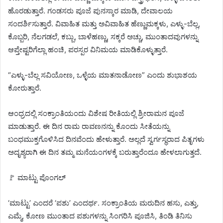
ಹೊರಡುತ್ತಾರೆ. ಗಂಡಸರು ಪೂಜೆ ಪುನಸ್ಕಾರ ಮಾಡಿ, ದೇವಾಲಯ
ಸಂದರ್ಶಿಸುತ್ತಾರೆ. ವಿವಾಹಿತ ಮತ್ತು ಅವಿವಾಹಿತ ಹೆಣ್ಣುಮಕ್ಕಳು, ಎಳ್ಳು-ಬೆಲ್ಲ,
ಕೊಬ್ಬರಿ, ನೆಲಗಡಲೆ, ಕಬ್ಬು, ಬಾಳೆಹಣ್ಣು, ಸಕ್ಕರೆ ಅಚ್ಚು, ಮುಂತಾದವುಗಳನ್ನು
ಆಪ್ತೇಷ್ಟರಿಗೆಲ್ಲಾ ಹಂಚಿ, ಪರಸ್ಪರ ವಿನಿಮಯ ಮಾಡಿಕೊಳ್ಳುತ್ತಾರೆ.
“ಎಳ್ಳು-ಬೆಲ್ಲ ಸವಿಯೋಣ, ಒಳ್ಳೆಯ ಮಾತನಾಡೋಣ” ಎಂದು ಶುಭಾಶಯ
ಕೋರುತ್ತಾರೆ.
ಆಂಧ್ರದಲ್ಲಿ ಸಂಕ್ರಾಂತಿಯಂದು ವಿಶೇಷ ರೀತಿಯಲ್ಲಿ ಶ್ರೀರಾಮನ ಪೂಜೆ
ಮಾಡುತ್ತಾರೆ. ಈ ದಿನ ರಾಮ ರಾವಣನನ್ನು ಕೊಂದು ಸೀತೆಯನ್ನು
ಬಂಧಮುಕ್ತಗೊಳಿಸಿದ ದಿನವೆಂದು ಹೇಳುತ್ತಾರೆ. ಅಲ್ಲದೆ ಸ್ವರ್ಗಸ್ಥರಾದ ಪಿತೃಗಳು
ಅದೃಶ್ಯರಾಗಿ ಈ ದಿನ ತಮ್ಮ ಮನೆಯಂಗಳಕ್ಕೆ ಬರುತ್ತಾರೆಂದೂ ಹೇಳಲಾಗುತ್ತದೆ.
🚩 ಮಾಟ್ಟು ಪೊಂಗಲ್
‘ಮಾಟ್ಟು’ ಎಂದರೆ ‘ಪಶು’ ಎಂದರ್ಥ. ಸಂಕ್ರಾಂತಿಯ ಮರುದಿನ ಹಸು, ಎತ್ತು,
ಎಮ್ಮೆ, ಕೋಣ ಮುಂತಾದ ಪಶುಗಳನ್ನು ಸಿಂಗರಿಸಿ ಪೂಜಿಸಿ, ತಿಂಡಿ ತಿನಿಸು