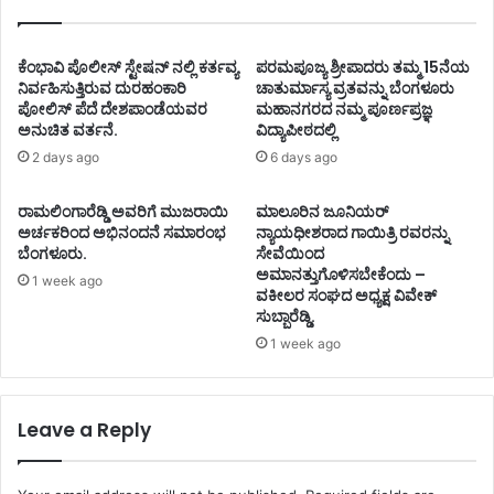
ಕೆಂಭಾವಿ ಪೊಲೀಸ್ ಸ್ಟೇಷನ್ ನಲ್ಲಿ ಕರ್ತವ್ಯ
ಪರಮಪೂಜ್ಯ ಶ್ರೀಪಾದರು ತಮ್ಮ 15ನೆಯ
ನಿರ್ವಹಿಸುತ್ತಿರುವ ದುರಹಂಕಾರಿ
ಚಾತುರ್ಮಾಸ್ಯ ವ್ರತವನ್ನು ಬೆಂಗಳೂರು
ಪೋಲಿಸ್ ಪೆದೆ ದೇಶಪಾಂಡೆಯವರ
ಮಹಾನಗರದ ನಮ್ಮ ಪೂರ್ಣಪ್ರಜ್ಞ
ಅನುಚಿತ ವರ್ತನೆ.
ವಿದ್ಯಾಪೀಠದಲ್ಲಿ
2 days ago
6 days ago
ರಾಮಲಿಂಗಾರೆಡ್ಡಿ ಅವರಿಗೆ ಮುಜರಾಯಿ
ಮಾಲೂರಿನ ಜೂನಿಯರ್
ಅರ್ಚಕರಿಂದ ಅಭಿನಂದನೆ ಸಮಾರಂಭ
ನ್ಯಾಯಧೀಶರಾದ ಗಾಯಿತ್ರಿ ರವರನ್ನು
ಬೆಂಗಳೂರು.
ಸೇವೆಯಿಂದ
ಅಮಾನತ್ತುಗೊಳಿಸಬೇಕೆಂದು –
1 week ago
ವಕೀಲರ ಸಂಘದ ಅಧ್ಯಕ್ಷ ವಿವೇಕ್
ಸುಬ್ಬಾರೆಡ್ಡಿ.
1 week ago
Leave a Reply