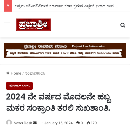
ಅಕ್ರಮ ಚಟುವಟಿಕೆಗಳಿಗೆ ಕಡಿವಾಣ: ಕಠಿಣ ಕ್ರಮದ ಎಚ್ಚರಿಕೆ ನೀಡಿದ ಉಪ ವಿಭಾಗಾಧಿಕಾರಿ ನ್ಯಾಮನಗೌಡ.
Menu
Se
Home
/
ಸಂಪಾದಕೀಯ
ಸಂಪಾದಕೀಯ
2024 ನೇ ವರ್ಷದ ಮೊದಲನೇ ಹಬ್ಬ
ಮಕರ ಸಂಕ್ರಾಂತಿ ತರಲಿ ಸುಖಶಾಂತಿ.
Send
News Desk
January 15, 2024
0
179
an