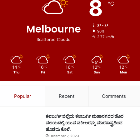
8
℃
Melbourne
8º - 8º
90%
2.77 km/h
Scattered Clouds
14
16
16
12
12
℃
℃
℃
℃
℃
Thu
Fri
Sat
Sun
Mon
Popular
Recent
Comments
ಕಲಬುರ್ಗಿ ಜಿಲ್ಲೆಯ ಕಲಬುರ್ಗಿ ಮಹಾನಗರದ ಹೊರ
ವಲಯದಲ್ಲಿ ಯುವ ವಕೀಲರನ್ನು ಮಾರಕಾಸ್ತ್ರದಿಂದ
ಹೊಡೆದು ಕೊಲೆ.
December 7, 2023