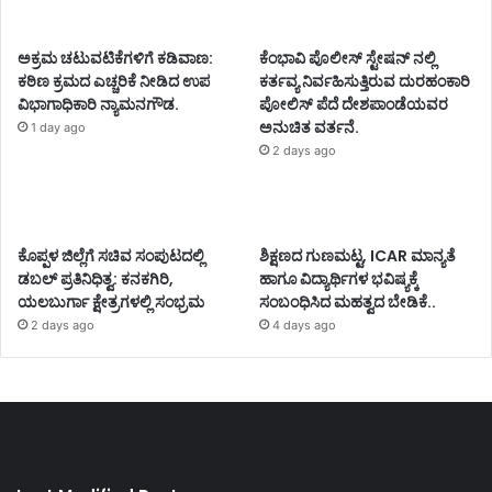
ಅಕ್ರಮ ಚಟುವಟಿಕೆಗಳಿಗೆ ಕಡಿವಾಣ:
ಕೆಂಭಾವಿ ಪೊಲೀಸ್ ಸ್ಟೇಷನ್ ನಲ್ಲಿ
ಕಠಿಣ ಕ್ರಮದ ಎಚ್ಚರಿಕೆ ನೀಡಿದ ಉಪ
ಕರ್ತವ್ಯ ನಿರ್ವಹಿಸುತ್ತಿರುವ ದುರಹಂಕಾರಿ
ವಿಭಾಗಾಧಿಕಾರಿ ನ್ಯಾಮನಗೌಡ.
ಪೋಲಿಸ್ ಪೆದೆ ದೇಶಪಾಂಡೆಯವರ
ಅನುಚಿತ ವರ್ತನೆ.
1 day ago
2 days ago
ಕೊಪ್ಪಳ ಜಿಲ್ಲೆಗೆ ಸಚಿವ ಸಂಪುಟದಲ್ಲಿ
ಶಿಕ್ಷಣದ ಗುಣಮಟ್ಟ, ICAR ಮಾನ್ಯತೆ
ಡಬಲ್ ಪ್ರತಿನಿಧಿತ್ವ: ಕನಕಗಿರಿ,
ಹಾಗೂ ವಿದ್ಯಾರ್ಥಿಗಳ ಭವಿಷ್ಯಕ್ಕೆ
ಯಲಬುರ್ಗಾ ಕ್ಷೇತ್ರಗಳಲ್ಲಿ ಸಂಭ್ರಮ
ಸಂಬಂಧಿಸಿದ ಮಹತ್ವದ ಬೇಡಿಕೆ..
2 days ago
4 days ago