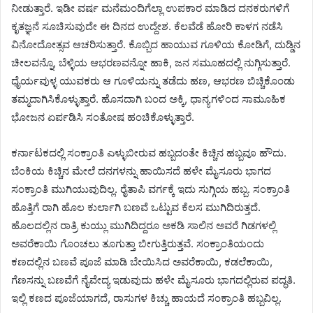
ನೀಡುತ್ತಾರೆ. ಇಡೀ ವರ್ಷ ಮನೆಮಂದಿಗೆಲ್ಲಾ ಉಪಕಾರ ಮಾಡಿದ ದನಕರುಗಳಿಗೆ
ಕೃತಜ್ಞನೆ ಸೂಚಿಸುವುದೇ ಈ ದಿನದ ಉದ್ದೇಶ. ಕೆಲವೆಡೆ ಹೋರಿ ಕಾಳಗ ನಡೆಸಿ
ವಿನೋದೋತ್ಸವ ಆಚರಿಸುತ್ತಾರೆ. ಕೊಬ್ಬಿದ ಹಾಯುವ ಗೂಳಿಯ ಕೋಡಿಗೆ, ದುಡ್ಡಿನ
ಚೀಲವನ್ನೊ, ಬೆಳ್ಳಿಯ ಆಭರಣವನ್ನೋ ಹಾಕಿ, ಜನ ಸಮೂಹದಲ್ಲಿ ನುಗ್ಗಿಸುತ್ತಾರೆ.
ಧೈರ್ಯವುಳ್ಳ ಯುವಕರು ಆ ಗೂಳಿಯನ್ನು ತಡೆದು ಹಣ, ಆಭರಣ ಬಿಚ್ಚಿಕೊಂಡು
ತಮ್ಮದಾಗಿಸಿಕೊಳ್ಳುತ್ತಾರೆ. ಹೊಸದಾಗಿ ಬಂದ ಅಕ್ಕಿ, ಧಾನ್ಯಗಳಿಂದ ಸಾಮೂಹಿಕ
ಭೋಜನ ಏರ್ಪಡಿಸಿ ಸಂತೋಷ ಹಂಚಿಕೊಳ್ಳುತ್ತಾರೆ.
ಕರ್ನಾಟಕದಲ್ಲಿ ಸಂಕ್ರಾಂತಿ ಎಳ್ಳುಬೀರುವ ಹಬ್ಬದಂತೇ ಕಿಚ್ಚಿನ ಹಬ್ಬವೂ ಹೌದು.
ಬೆಂಕಿಯ ಕಿಚ್ಚಿನ ಮೇಲೆ ದನಗಳನ್ನು ಹಾಯಿಸದೆ ಹಳೇ ಮೈಸೂರು ಭಾಗದ
ಸಂಕ್ರಾಂತಿ ಮುಗಿಯುವುದಿಲ್ಲ. ರೈತಾಪಿ ವರ್ಗಕ್ಕೆ ಇದು ಸುಗ್ಗಿಯ ಹಬ್ಬ. ಸಂಕ್ರಾಂತಿ
ಹೊತ್ತಿಗೆ ರಾಗಿ ಹೊಲ ಕುರ್ಲಾಗಿ ಬಣವೆ ಒಟ್ಟುವ ಕೆಲಸ ಮುಗಿದಿರುತ್ತದೆ.
ಹೊಲದಲ್ಲಿನ ರಾತ್ರಿ ಕುಯ್ಲು ಮುಗಿದಿದ್ದರೂ ಅಕಡಿ ಸಾಲಿನ ಅವರೆ ಗಿಡಗಳಲ್ಲಿ
ಅವರೆಕಾಯಿ ಗೊಂಚಲು ತೂಗುತ್ತಾ ಬೀಗುತ್ತಿರುತ್ತವೆ. ಸಂಕ್ರಾಂತಿಯಂದು
ಕಣದಲ್ಲಿನ ಬಣವೆ ಪೂಜೆ ಮಾಡಿ ಬೇಯಿಸಿದ ಅವರೆಕಾಯಿ, ಕಡಲೆಕಾಯಿ,
ಗೆಣಸನ್ನು ಬಣವೆಗೆ ನೈವೇದ್ಯ ಇಡುವುದು ಹಳೇ ಮೈಸೂರು ಭಾಗದಲ್ಲಿರುವ ಪದ್ಧತಿ.
ಇಲ್ಲಿ ಕಣದ ಪೂಜೆಯಾಗದೆ, ರಾಸುಗಳ ಕಿಚ್ಚು ಹಾಯದೆ ಸಂಕ್ರಾಂತಿ ಹಬ್ಬವಿಲ್ಲ.