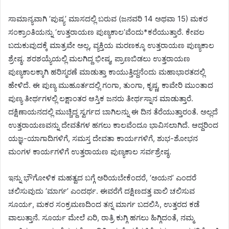
ಸಾಮಾನ್ಯವಾಗಿ ‘ಪುಷ್ಯ’ ಮಾಸದಲ್ಲಿ ಬರುವ (ಜನವರಿ 14 ಅಥವಾ 15) ಮಕರ
ಸಂಕ್ರಾಂತಿಯನ್ನು ‘ಉತ್ತರಾಯಣ ಪುಣ್ಯಕಾಲ’ವೆಂದು*ಕರೆಯುತ್ತಾರೆ. ಕೇವಲ
ಬದುಕುವುದಕ್ಕೆ ಮಾತ್ರವೇ ಅಲ್ಲ, ವ್ಯಕ್ತಿಯ ಮರಣಕ್ಕೂ ಉತ್ತರಾಯಣ ಪುಣ್ಯಕಾಲ
ಶ್ರೇಷ್ಠ. ಶರಶಯ್ಯೆಯಲ್ಲಿ ಮಲಗಿದ್ದ ಭೀಷ್ಮ, ಪ್ರಾಣಬಿಡಲು ಉತ್ತರಾಯಣ
ಪುಣ್ಯಕಾಲಕ್ಕಾಗಿ ಹರಿಸ್ಮರಣೆ ಮಾಡುತ್ತಾ ಕಾಯುತ್ತಿದ್ದನೆಂದು ಮಹಾಭಾರತದಲ್ಲಿ
ಹೇಳಿದೆ. ಈ ಪುಣ್ಯ ಮುಹೂರ್ತದಲ್ಲಿ ಗಂಗಾ, ತುಂಗಾ, ಕೃಷ್ಣ, ಕಾವೇರಿ ಮುಂತಾದ
ಪುಣ್ಯ ತೀರ್ಥಗಳಲ್ಲಿ ಲಕ್ಷಾಂತರ ಆಸ್ತಿಕ ಜನರು ತೀರ್ಥಸ್ನಾನ ಮಾಡುತ್ತಾರೆ.
ದಕ್ಷಿಣಾಯನದಲ್ಲಿ ಮುಚ್ಚಿದ್ದ ಸ್ವರ್ಗದ ಬಾಗಿಲನ್ನು ಈ ದಿನ ತೆರೆಯುತ್ತಾರಂತೆ. ಅಲ್ಲದೆ
ಉತ್ತರಾಯಣವನ್ನು ದೇವತೆಗಳ ಹಗಲು ಕಾಲವೆಂದೂ ಭಾವಿಸಲಾಗಿದೆ. ಆದ್ದರಿಂದ
ಯಜ್ಞ-ಯಾಗಾದಿಗಳಿಗೆ, ಸಮಸ್ತ ದೇವತಾ ಕಾರ್ಯಗಳಿಗೆ, ಶುಭ-ಶೋಭನ
ಮಂಗಳ ಕಾರ್ಯಗಳಿಗೆ ಉತ್ತರಾಯಣ ಪುಣ್ಯಕಾಲ ಸರ್ವಶ್ರೇಷ್ಠ.
ಇನ್ನು ಭೌಗೋಳಿಕ ಮಹತ್ವದ ಬಗ್ಗೆ ಅರಿಯಬೇಕೆಂದರೆ, ‘ಅಯನ’ ಎಂದರೆ
ಚಲಿಸುವುದು ‘ಮಾರ್ಗ’ ಎಂದರ್ಥ. ಈವರೆಗೆ ದಕ್ಷಿಣದತ್ತ ವಾಲಿ ಚಲಿಸುವ
ಸೂರ್ಯ, ಮಕರ ಸಂಕ್ರಮಣದಿಂದ ತನ್ನ ಮಾರ್ಗ ಬದಲಿಸಿ, ಉತ್ತರದ ಕಡೆ
ವಾಲುತ್ತಾನೆ. ಸೂರ್ಯ ಮೇಲೆ ಏರಿ, ರಾತ್ರಿ ಕುಗ್ಗಿ ಹಗಲು ಹಿಗ್ಗಿದಂತೆ, ನಮ್ಮ