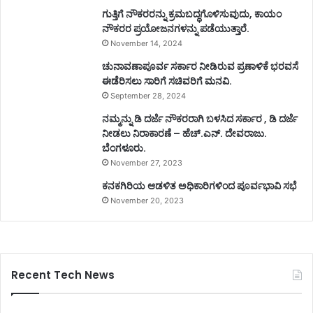
ಗುತ್ತಿಗೆ ನೌಕರರನ್ನು ಕ್ರಮಬದ್ಧಗೊಳಿಸುವುದು, ಕಾಯಂ
ನೌಕರರ ಪ್ರಯೋಜನಗಳನ್ನು ಪಡೆಯುತ್ತಾರೆ.
November 14, 2024
ಚುನಾವಣಾಪೂರ್ವ ಸರ್ಕಾರ ನೀಡಿರುವ ಪ್ರಣಾಳಿಕೆ ಭರವಸೆ
ಈಡೆರಿಸಲು ಸಾರಿಗೆ ಸಚಿವರಿಗೆ ಮನವಿ.
September 28, 2024
ನಮ್ಮನ್ನು ಡಿ ದರ್ಜೆ ನೌಕರರಾಗಿ ಬಳಸಿದ ಸರ್ಕಾರ , ಡಿ ದರ್ಜೆ
ನೀಡಲು ನಿರಾಕಾರಣೆ – ಹೆಚ್.ಎನ್. ದೇವರಾಜು.
ಬೆಂಗಳೂರು.
November 27, 2023
ಕನಕಗಿರಿಯ ಆಡಳಿತ ಅಧಿಕಾರಿಗಳಿಂದ ಪೂರ್ವಭಾವಿ ಸಭೆ
November 20, 2023
Recent Tech News