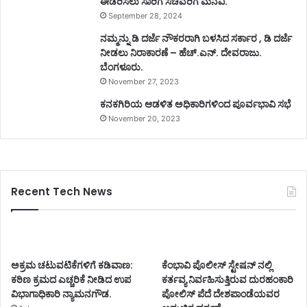
ಈಡೆರಿಸಲು ಸಾರಿಗೆ ಸಚಿವರಿಗೆ ಮನವಿ.
September 28, 2024
ನಮ್ಮನ್ನು ಡಿ ದರ್ಜೆ ನೌಕರರಾಗಿ ಬಳಸಿದ ಸರ್ಕಾರ , ಡಿ ದರ್ಜೆ
ನೀಡಲು ನಿರಾಕಾರಣೆ – ಹೆಚ್.ಎನ್. ದೇವರಾಜು.
ಬೆಂಗಳೂರು.
November 27, 2023
ಕನಕಗಿರಿಯ ಆಡಳಿತ ಅಧಿಕಾರಿಗಳಿಂದ ಪೂರ್ವಭಾವಿ ಸಭೆ
November 20, 2023
Recent Tech News
ಅಕ್ರಮ ಚಟುವಟಿಕೆಗಳಿಗೆ ಕಡಿವಾಣ:
ಕೆಂಭಾವಿ ಪೊಲೀಸ್ ಸ್ಟೇಷನ್ ನಲ್ಲಿ
ಕಠಿಣ ಕ್ರಮದ ಎಚ್ಚರಿಕೆ ನೀಡಿದ ಉಪ
ಕರ್ತವ್ಯ ನಿರ್ವಹಿಸುತ್ತಿರುವ ದುರಹಂಕಾರಿ
ವಿಭಾಗಾಧಿಕಾರಿ ನ್ಯಾಮನಗೌಡ.
ಪೋಲಿಸ್ ಪೆದೆ ದೇಶಪಾಂಡೆಯವರ