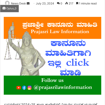
Send
News Desk
July 23, 2024
0
217
1 minute read
Oplus_0
an
email
ಬಸವಚೇತನ 2024-25 ಶಾಲಾ ಕಾಲೇಜಿನಲ್ಲಿ ವಿದ್ಯಾರ್ಥಿ ಸಂಸತ್ ಚುನಾವಣೆ