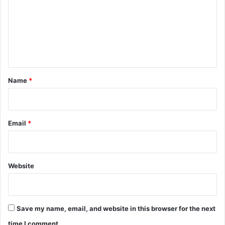
m
m
e
n
t
*
Name
*
Email
*
Website
Save my name, email, and website in this browser for the next
time I comment.