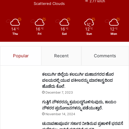
2.77 km/h
Scattered Clouds
14
16
16
12
12
℃
℃
℃
℃
℃
Thu
Fri
Sat
Sun
Mon
Popular
Recent
Comments
ಕಲಬುರ್ಗಿ ಜಿಲ್ಲೆಯ ಕಲಬುರ್ಗಿ ಮಹಾನಗರದ ಹೊರ
ವಲಯದಲ್ಲಿ ಯುವ ವಕೀಲರನ್ನು ಮಾರಕಾಸ್ತ್ರದಿಂದ
ಹೊಡೆದು ಕೊಲೆ.
December 7, 2023
ಗುತ್ತಿಗೆ ನೌಕರರನ್ನು ಕ್ರಮಬದ್ಧಗೊಳಿಸುವುದು, ಕಾಯಂ
ನೌಕರರ ಪ್ರಯೋಜನಗಳನ್ನು ಪಡೆಯುತ್ತಾರೆ.
November 14, 2024
ಚುನಾವಣಾಪೂರ್ವ ಸರ್ಕಾರ ನೀಡಿರುವ ಪ್ರಣಾಳಿಕೆ ಭರವಸೆ