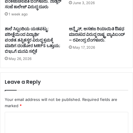
ವೆಂಕಟಾಚಲಪತಿ ಬೆಂಗಳೂರು. ನಾಡ್ಗರ್
June 3, 2026
ಸಂಜೆ ಕಾಲೇಜ್ ವಿರುದ್ಧ ದೂರು
1 week ago
ಶಾಲೆ ಸಿಬ್ಬಂದಿಯ ಯಡವಟ್ಟು:
ಆನ್ಲೈನ್, ಅಸಹಜ ರಿಯಾಯಿತಿ ಔಷಧ
ಪರೀಕ್ಷೆಯಿಂದ ವಿದ್ಯಾರ್ಥಿ
ಮಾರಾಟದ ವಿರುದ್ಧ ರಾಷ್ಟ್ರ ವ್ಯಾಪಿಬಂದ್
ವಂಚಿತ.ತಪ್ಪಿತಸ್ಥರ ವಿರುದ್ಧ ಕ್ರಮಕ್ಕೆ
– ರವೀಂದ್ರ ಬೆಂಗಳೂರು.
ಮಾದಿಗ ದಂಡೋರ MRPS ಒತ್ತಾಯ;
May 17, 2026
ಬಿಇಒಗೆ ಮನವಿ ಸಲ್ಲಿಕೆ
May 26, 2026
Leave a Reply
Your email address will not be published.
Required fields are
marked
*
C
o