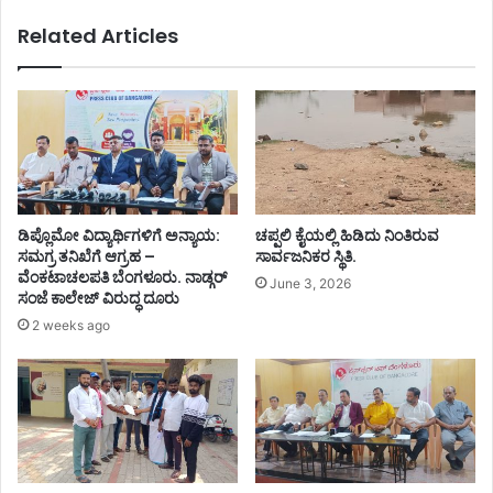
Related Articles
ಡಿಪ್ಲೊಮೋ ವಿದ್ಯಾರ್ಥಿಗಳಿಗೆ ಅನ್ಯಾಯ:
ಚಪ್ಪಲಿ ಕೈಯಲ್ಲಿ ಹಿಡಿದು ನಿಂತಿರುವ
ಸಮಗ್ರ ತನಿಖೆಗೆ ಆಗ್ರಹ –
ಸಾರ್ವಜನಿಕರ ಸ್ಥಿತಿ.
ವೆಂಕಟಾಚಲಪತಿ ಬೆಂಗಳೂರು. ನಾಡ್ಗರ್
June 3, 2026
ಸಂಜೆ ಕಾಲೇಜ್ ವಿರುದ್ಧ ದೂರು
2 weeks ago