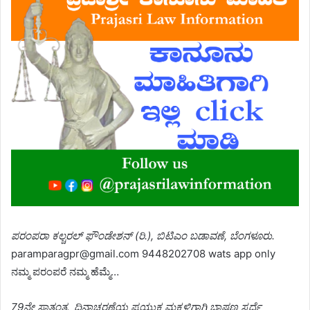
ಪರಂಪರಾ ಕಲ್ಚರಲ್ ಫೌಂಡೇಶನ್ (ರಿ.), ಬಿಟಿಎಂ ಬಡಾವಣೆ, ಬೆಂಗಳೂರು.
paramparagpr@gmail.com 9448202708 wats app only
ನಮ್ಮ ಪರಂಪರೆ ನಮ್ಮ ಹೆಮ್ಮೆ…
79ನೇ ಸ್ವಾತಂತ್ರ್ಯ ದಿನಾಚರಣೆಯ ಪ್ರಯುಕ್ತ ಮಕ್ಕಳಿಗಾಗಿ ಭಾಷಣ ಸ್ಪರ್ಧೆ