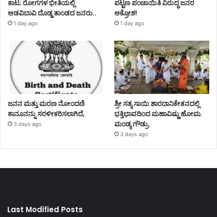
ಕಾಟ; ರೋಗಗಳ ಭೀತಿಯಲ್ಲಿ
ಪಟ್ಟಣ ಪಂಚಾಯಿತಿ ವಿರುದ್ಧ ಜನರ
ಅಡವಿಬಾವಿ ದೊಡ್ಡ ತಾಂಡದ ಜನರು..
ಆಕ್ರೋಶ!
1 day ago
1 day ago
ಜನನ ಮತ್ತು ಮರಣ ನೋಂದಣಿ
ಶ್ರೀ ಸತ್ಯ ಸಾಯಿ ಶಾರದಾನಿಕೇತನದಲ್ಲಿ
ಕಾನೂನನ್ನು ಸರಳೀಕರಿಸಲಾಗಿದೆ,
ಭಕ್ತಿಭಾವದಿಂದ ಮಹಾವಿಷ್ಣು ಹೋಮ.
ಮಂಡ್ಯ ಗೌಡ್ರು.
3 days ago
3 days ago
Last Modified Posts