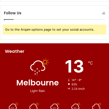
Follow Us
Go to the Arqam options page to set your social accounts.
Weather
13
℃
Melbourne
14º - 8º
93%
2.24 km/h
Light Rain