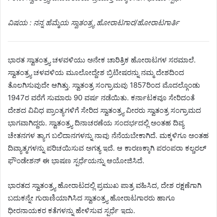
ವಿಷಯ : ನನ್ನ ಹೆಮ್ಮೆಯ ಸ್ವಾತಂತ್ರ್ಯ ಹೋರಾಟಗಾರ/ಹೋರಾಟಗಾರ್ತಿ
ಭಾರತ ಸ್ವಾತಂತ್ರ್ಯ ಚಳವಳಿಯು ಅನೇಕ ಚಾರಿತ್ರಿಕ ಹೋರಾಟಗಳ ಸರಮಾಲೆ.
ಸ್ವಾತಂತ್ರ್ಯ ಚಳವಳಿಯ ಮೂಲೋದ್ದೇಶ ಬ್ರಿಟೀಷರನ್ನು ನಮ್ಮ ದೇಶದಿಂದ
ತೊಲಗಿಸುವುದೇ ಆಗಿತ್ತು. ಸ್ವಾತಂತ್ರ ಸಂಗ್ರಾಮವು 1857ರಿಂದ ಮೊದಲ್ಗೊಂಡು
1947ರ ವರೆಗೆ ಸುಮಾರು 90 ವರ್ಷ ನಡೆಯಿತು. ಕರ್ನಾಟಕವೂ ಸೇರಿದಂತೆ
ದೇಶದ ವಿವಿಧ ಪ್ರಾಂತ್ಯಗಳಿಗೆ ಸೇರಿದ ಸ್ವಾತಂತ್ರ್ಯ ವೀರರು ಸ್ವಾತಂತ್ರ ಸಂಗ್ರಾಮದ
ಭಾಗವಾಗಿದ್ದರು. ಸ್ವಾತಂತ್ರ್ಯ ದಿನಾಚರಣೆಯ ಸಂದರ್ಭದಲ್ಲಿ ಅಂತಹ ದಿವ್ಯ
ಚೇತನಗಳ ತ್ಯಾಗ ಬಲಿದಾನಗಳನ್ನು ನಾವು ನೆನೆಯಬೇಕಾಗಿದೆ. ಮಕ್ಕಳಿಗೂ ಅಂತಹ
ದಿವ್ಯಾತ್ಮಗಳನ್ನು ಪರಿಚಯಿಸುವ ಅಗತ್ಯ ಇದೆ. ಆ ಕಾರಣಕ್ಕಾಗಿ ಪರಂಪರಾ ಕಲ್ಚರಲ್
ಫೌಂಡೇಶನ್ ಈ ಭಾಷಣ ಸ್ಪರ್ಧೆಯನ್ನು ಆಯೋಜಿಸಿದೆ.
ಭಾರತದ ಸ್ವಾತಂತ್ರ್ಯ ಹೋರಾಟದಲ್ಲಿ ಪ್ರಮುಖ ಪಾತ್ರ ವಹಿಸಿದ, ದೇಶ ರಕ್ಷಣೆಗಾಗಿ
ಬದುಕನ್ನೇ ಗುರಾಣಿಯಾಗಿಸಿದ ಸ್ವಾತಂತ್ರ್ಯ ಹೋರಾಟಗಾರರು ಹಾಗೂ
ಧೀರನಾಯಕರ ಕತೆಗಳನ್ನು ಹೇಳಿಸುವ ಸ್ಪರ್ಧೆ ಇದು.