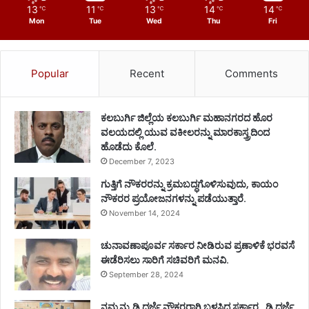
13
11
13
14
14
℃
℃
℃
℃
℃
Mon
Tue
Wed
Thu
Fri
Popular
Recent
Comments
ಕಲಬುರ್ಗಿ ಜಿಲ್ಲೆಯ ಕಲಬುರ್ಗಿ ಮಹಾನಗರದ ಹೊರ
ವಲಯದಲ್ಲಿ ಯುವ ವಕೀಲರನ್ನು ಮಾರಕಾಸ್ತ್ರದಿಂದ
ಹೊಡೆದು ಕೊಲೆ.
December 7, 2023
ಗುತ್ತಿಗೆ ನೌಕರರನ್ನು ಕ್ರಮಬದ್ಧಗೊಳಿಸುವುದು, ಕಾಯಂ
ನೌಕರರ ಪ್ರಯೋಜನಗಳನ್ನು ಪಡೆಯುತ್ತಾರೆ.
November 14, 2024
ಚುನಾವಣಾಪೂರ್ವ ಸರ್ಕಾರ ನೀಡಿರುವ ಪ್ರಣಾಳಿಕೆ ಭರವಸೆ
ಈಡೆರಿಸಲು ಸಾರಿಗೆ ಸಚಿವರಿಗೆ ಮನವಿ.
September 28, 2024
ನಮ್ಮನ್ನು ಡಿ ದರ್ಜೆ ನೌಕರರಾಗಿ ಬಳಸಿದ ಸರ್ಕಾರ , ಡಿ ದರ್ಜೆ