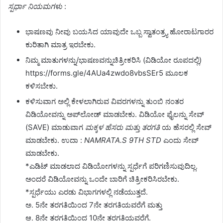
ಸ್ಪರ್ಧಾ ನಿಯಮಗಳು
:
ಭಾಷಣವು ನೀವು ಬಯಸಿದ ಯಾವುದೇ ಒಬ್ಬ ಸ್ವಾತಂತ್ರ್ಯ ಹೋರಾಟಗಾರರ
ಕುರಿತಾಗಿ ಮಾತ್ರ ಇರಬೇಕು.
ನಿಮ್ಮ ಮಾತುಗಳನ್ನು/ಭಾಷಣವನ್ನುಚಿತ್ರೀಕರಿಸಿ (ವಿಡಿಯೋ ರೂಪದಲ್ಲಿ)
https://forms.gle/4AUa4zwdo8vbsSEr5 ಮೂಲಕ
ಕಳಿಸಬೇಕು.
ಕಳಿಸುವಾಗ ಅಲ್ಲಿ ಕೇಳಲಾಗಿರುವ ವಿವರಗಳನ್ನು ತುಂಬಿ ನಂತರ
ವಿಡಿಯೋವನ್ನು ಅಪ್‌ಲೋಡ್‌ ಮಾಡಬೇಕು. ವಿಡಿಯೋ ಫೈಲನ್ನು ಸೇವ್‌
(SAVE) ಮಾಡುವಾಗ
ಮಕ್ಕಳ ಹೆಸರು ಮತ್ತು ತರಗತಿ
ಯ ಹೆಸರಲ್ಲಿ ಸೇವ್‌
ಮಾಡಬೇಕು. ಉದಾ :
NAMRATA.S 9TH STD
ಎಂದು ಸೇವ್‌
ಮಾಡಬೇಕು.
*ಎಡಿಟ್ ಮಾಡಲಾದ ವಿಡಿಯೋಗಳನ್ನು ಸ್ಪರ್ಧೆಗೆ ಪರಿಗಣಿಸುವುದಿಲ್ಲ.
ಅಂದರೆ ವಿಡಿಯೋವನ್ನು ಒಂದೇ ಬಾರಿಗೆ ಚಿತ್ರೀಕರಿಸಿರಬೇಕು.
*ಸ್ಪರ್ಧೆಯು ಎರಡು ವಿಭಾಗಗಳಲ್ಲಿ ನಡೆಯುತ್ತದೆ.
ಅ. 5ನೇ ತರಗತಿಯಿಂದ 7ನೇ ತರಗತಿಯವರೆಗೆ ಮತ್ತು
ಆ. 8ನೇ ತರಗತಿಯಿಂದ 10ನೇ ತರಗತಿಯವರೆಗೆ.