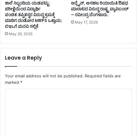
ಶಾಲೆ ಸಿಬ್ಬಂದಿಯ ಯಡವಟ್ಟು:
ಆನ್ಲೈನ್, ಅಸಹಜ ರಿಯಾಯಿತಿ ಔಷಧ
ಪರೀಕ್ಷೆಯಿಂದ ವಿದ್ಯಾರ್ಥಿ
ಮಾರಾಟದ ವಿರುದ್ಧ ರಾಷ್ಟ್ರ ವ್ಯಾಪಿಬಂದ್
ವಂಚಿತ.ತಪ್ಪಿತಸ್ಥರ ವಿರುದ್ಧ ಕ್ರಮಕ್ಕೆ
– ರವೀಂದ್ರ ಬೆಂಗಳೂರು.
ಮಾದಿಗ ದಂಡೋರ MRPS ಒತ್ತಾಯ;
May 17, 2026
ಬಿಇಒಗೆ ಮನವಿ ಸಲ್ಲಿಕೆ
May 26, 2026
Leave a Reply
Your email address will not be published.
Required fields are
marked
*
C
o
m
m
e