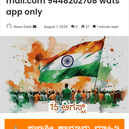
mail.com 9448202708 wats
app only
Send
News Desk
August 1, 2025
0
57
1 minute read
an
email