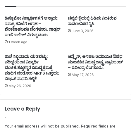
ಡಿಪ್ಲೊಮೋ ವಿದ್ಯಾರ್ಥಿಗಳಿಗೆ ಅನ್ಯಾಯ:
ಚಪ್ಪಲಿ ಕೈಯಲ್ಲಿ ಹಿಡಿದು ನಿಂತಿರುವ
ಸಮಗ್ರ ತನಿಖೆಗೆ ಆಗ್ರಹ –
ಸಾರ್ವಜನಿಕರ ಸ್ಥಿತಿ.
ವೆಂಕಟಾಚಲಪತಿ ಬೆಂಗಳೂರು. ನಾಡ್ಗರ್
June 3, 2026
ಸಂಜೆ ಕಾಲೇಜ್ ವಿರುದ್ಧ ದೂರು
1 week ago
ಶಾಲೆ ಸಿಬ್ಬಂದಿಯ ಯಡವಟ್ಟು:
ಆನ್ಲೈನ್, ಅಸಹಜ ರಿಯಾಯಿತಿ ಔಷಧ
ಪರೀಕ್ಷೆಯಿಂದ ವಿದ್ಯಾರ್ಥಿ
ಮಾರಾಟದ ವಿರುದ್ಧ ರಾಷ್ಟ್ರ ವ್ಯಾಪಿಬಂದ್
ವಂಚಿತ.ತಪ್ಪಿತಸ್ಥರ ವಿರುದ್ಧ ಕ್ರಮಕ್ಕೆ
– ರವೀಂದ್ರ ಬೆಂಗಳೂರು.
ಮಾದಿಗ ದಂಡೋರ MRPS ಒತ್ತಾಯ;
May 17, 2026
ಬಿಇಒಗೆ ಮನವಿ ಸಲ್ಲಿಕೆ
May 26, 2026
Leave a Reply
Your email address will not be published.
Required fields are