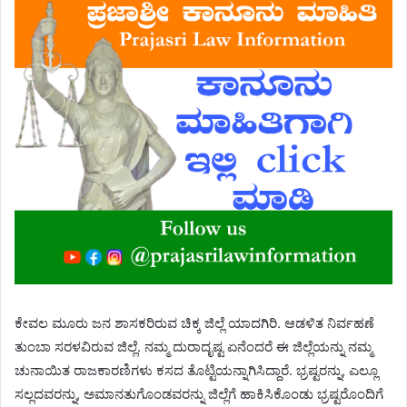
ಕೇವಲ ಮೂರು ಜನ ಶಾಸಕರಿರುವ ಚಿಕ್ಕ ಜಿಲ್ಲೆ ಯಾದಗಿರಿ. ಆಡಳಿತ ನಿರ್ವಹಣೆ
ತುಂಬಾ ಸರಳವಿರುವ ಜಿಲ್ಲೆ. ನಮ್ಮ ದುರಾದೃಷ್ಟ ಏನೆಂದರೆ ಈ ಜಿಲ್ಲೆಯನ್ನು ನಮ್ಮ
ಚುನಾಯಿತ ರಾಜಕಾರಣಿಗಳು ಕಸದ ತೊಟ್ಟಿಯನ್ನಾಗಿಸಿದ್ದಾರೆ. ಭ್ರಷ್ಟರನ್ನು, ಎಲ್ಲೂ
ಸಲ್ಲದವರನ್ನು, ಅಮಾನತುಗೊಂಡವರನ್ನು ಜಿಲ್ಲೆಗೆ ಹಾಕಿಸಿಕೊಂಡು ಭ್ರಷ್ಟರೊಂದಿಗೆ