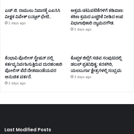
ಎಚ್.ಜಿ. ರಾಮುಲು ನಿವಾಸಕ್ಕೆ ಎಐಸಿಸಿ
ಅಕ್ರಮ ಚಟುವಟಿಕೆಗಳಿಗೆ ಕಡಿವಾಣ:
ವೀಕ್ಷಕ ವಿವೇಕ್ ಬನ್ಸಾಲ್ ಭೇಟಿ..
ಕಠಿಣ ಕ್ರಮದ ಎಚ್ಚರಿಕೆ ನೀಡಿದ ಉಪ
ವಿಭಾಗಾಧಿಕಾರಿ ನ್ಯಾಮನಗೌಡ.
2 days ago
2 days ago
ಕೆಂಭಾವಿ ಪೊಲೀಸ್ ಸ್ಟೇಷನ್ ನಲ್ಲಿ
ಕೊಪ್ಪಳ ಜಿಲ್ಲೆಗೆ ಸಚಿವ ಸಂಪುಟದಲ್ಲಿ
ಕರ್ತವ್ಯ ನಿರ್ವಹಿಸುತ್ತಿರುವ ದುರಹಂಕಾರಿ
ಡಬಲ್ ಪ್ರತಿನಿಧಿತ್ವ: ಕನಕಗಿರಿ,
ಪೋಲಿಸ್ ಪೆದೆ ದೇಶಪಾಂಡೆಯವರ
ಯಲಬುರ್ಗಾ ಕ್ಷೇತ್ರಗಳಲ್ಲಿ ಸಂಭ್ರಮ
ಅನುಚಿತ ವರ್ತನೆ.
3 days ago
2 days ago
Last Modified Posts