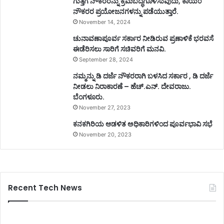
ಗುತ್ತಿಗೆ ನೌಕರರನ್ನು ಕ್ರಮಬದ್ಧಗೊಳಿಸುವುದು, ಕಾಯಂ
ನೌಕರರ ಪ್ರಯೋಜನಗಳನ್ನು ಪಡೆಯುತ್ತಾರೆ.
November 14, 2024
ಚುನಾವಣಾಪೂರ್ವ ಸರ್ಕಾರ ನೀಡಿರುವ ಪ್ರಣಾಳಿಕೆ ಭರವಸೆ
ಈಡೆರಿಸಲು ಸಾರಿಗೆ ಸಚಿವರಿಗೆ ಮನವಿ.
September 28, 2024
ನಮ್ಮನ್ನು ಡಿ ದರ್ಜೆ ನೌಕರರಾಗಿ ಬಳಸಿದ ಸರ್ಕಾರ , ಡಿ ದರ್ಜೆ
ನೀಡಲು ನಿರಾಕಾರಣೆ – ಹೆಚ್.ಎನ್. ದೇವರಾಜು.
ಬೆಂಗಳೂರು.
November 27, 2023
ಕನಕಗಿರಿಯ ಆಡಳಿತ ಅಧಿಕಾರಿಗಳಿಂದ ಪೂರ್ವಭಾವಿ ಸಭೆ
November 20, 2023
Recent Tech News