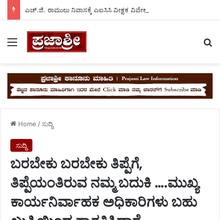
ಎಚ್.ಜಿ. ರಾಮುಲು ನಿವಾಸಕ್ಕೆ ಎಐಸಿಸಿ ವೀಕ್ಷಕ ವಿವೇಕ್ ಬನ್ಸಾಲ್ ಭೇಟಿ..
Menu
Se
Home
/
ಸುದ್ಧಿ
ಸುದ್ಧಿ
ಬರಬೇಕು ಬರಬೇಕು ತಿಪ್ಪೆಗೆ,
ತಿಪ್ಪೆಯಂತಿರುವ ನಮ್ಮ ಬದುಕಿ ….ಮುಖ್ಯ
ಕಾರ್ಯನಿರ್ವಾಹಕ ಅಧಿಕಾರಿಗಳು ಬಹು