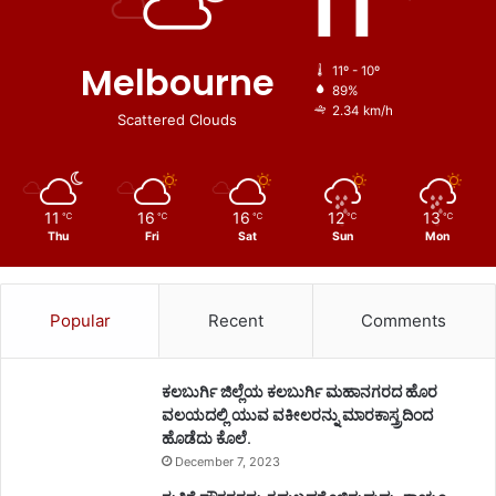
11
Melbourne
11º - 10º
89%
2.34 km/h
Scattered Clouds
11
16
16
12
13
℃
℃
℃
℃
℃
Thu
Fri
Sat
Sun
Mon
Popular
Recent
Comments
ಕಲಬುರ್ಗಿ ಜಿಲ್ಲೆಯ ಕಲಬುರ್ಗಿ ಮಹಾನಗರದ ಹೊರ
ವಲಯದಲ್ಲಿ ಯುವ ವಕೀಲರನ್ನು ಮಾರಕಾಸ್ತ್ರದಿಂದ
ಹೊಡೆದು ಕೊಲೆ.
December 7, 2023