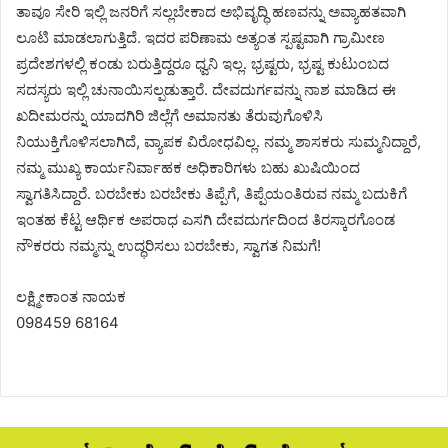
ತಾವೂ ಸೇರಿ ಇಲ್ಲಿ ಜನರಿಗೆ ಸಲ್ಲಬೇಕಾದ ಅಭಿವೃದ್ಧಿ ಹಣವನ್ನು ಅವ್ಯಾಹತವಾಗಿ
ಲೂಟಿ ಮಾಡಲಾಗುತ್ತಿದೆ. ಇದರ ಪರಿಣಾಮ ಅತ್ಯಂತ ಸ್ಪಷ್ಟವಾಗಿ ಗ್ರಾಮೀಣ
ಪ್ರದೇಶಗಳಲ್ಲಿ ಕಂಡು ಬರುತ್ತಿದ್ದರೂ ಧ್ವನಿ ಇಲ್ಲ. ಭ್ರಷ್ಟರು, ಭ್ರಷ್ಟ ಕುಟುಂಬದ
ಸದಸ್ಯರು ಇಲ್ಲಿ ಚುನಾಯಿಸಲ್ಪಡುತ್ತಾರೆ. ದೇವದುರ್ಗವನ್ನು ನಾಶ ಮಾಡಿದ ಈ
ಖದೀಮರನ್ನು ಯಾದಗಿರಿ ಜಿಲ್ಲೆಗೆ ಅಮಾನತು ತೆರುವುಗೊಳಿಸಿ
ನಿಯುಕ್ತಿಗೊಳಿಸಲಾಗಿದೆ, ವ್ಯಾಪಕ ವಿರೋಧವಿಲ್ಲ. ನಮ್ಮ ಶಾಸಕರು ಸುಮ್ಮನಿದ್ದಾರೆ,
ನಮ್ಮ ಮುಖ್ಯ ಕಾರ್ಯನಿರ್ವಾಹಕ ಅಧಿಕಾರಿಗಳು ಬಹು ಖುಷಿಯಿಂದ
ಸ್ವಾಗತಿಸಿದ್ದಾರೆ. ಬರಬೇಕು ಬರಬೇಕು ತಿಪ್ಪೆಗೆ, ತಿಪ್ಪೆಯಂತಿರುವ ನಮ್ಮ ಬದುಕಿಗೆ
ಇಂತಹ ಕೆಟ್ಟ ಆರ್ಥಿಕ ಅಪರಾಧ ಎಸಗಿ ದೇವದುರ್ಗದಿಂದ ತಿರಸ್ಕಾರಗೊಂಡ
ನೌಕರರು ನಮ್ಮನ್ನು ಉದ್ಧರಿಸಲು ಬರಬೇಕು, ಸ್ವಾಗತ ನಿಮಗೆ!
ಲಕ್ಷ್ಮೀಕಾಂತ ನಾಯಕ
098459 68164