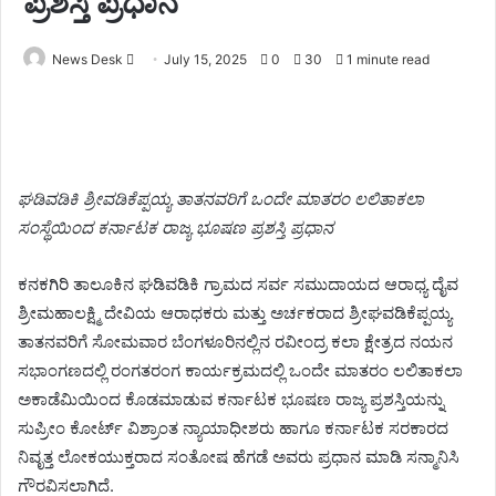
ಪ್ರಶಸ್ತಿ ಪ್ರಧಾನ
Send
News Desk
July 15, 2025
0
30
1 minute read
an
email
ಘಡಿವಡಿಕಿ ಶ್ರೀವಡಿಕೆಪ್ಪಯ್ಯ ತಾತನವರಿಗೆ ಒಂದೇ ಮಾತರಂ ಲಲಿತಾಕಲಾ
ಸಂಸ್ಥೆಯಿಂದ ಕರ್ನಾಟಕ ರಾಜ್ಯ ಭೂಷಣ ಪ್ರಶಸ್ತಿ ಪ್ರಧಾನ
ಕನಕಗಿರಿ ತಾಲೂಕಿನ ಘಡಿವಡಿಕಿ ಗ್ರಾಮದ ಸರ್ವ ಸಮುದಾಯದ ಆರಾಧ್ಯ ದೈವ
ಶ್ರೀಮಹಾಲಕ್ಷ್ಮಿ ದೇವಿಯ ಆರಾಧಕರು ಮತ್ತು ಅರ್ಚಕರಾದ ಶ್ರೀಘವಡಿಕೆಪ್ಪಯ್ಯ
ತಾತನವರಿಗೆ ಸೋಮವಾರ ಬೆಂಗಳೂರಿನಲ್ಲಿನ ರವೀಂದ್ರ ಕಲಾ ಕ್ಷೇತ್ರದ ನಯನ
ಸಭಾಂಗಣದಲ್ಲಿ ರಂಗತರಂಗ ಕಾರ್ಯಕ್ರಮದಲ್ಲಿ ಒಂದೇ ಮಾತರಂ ಲಲಿತಾಕಲಾ
ಅಕಾಡೆಮಿಯಿಂದ ಕೊಡಮಾಡುವ ಕರ್ನಾಟಕ ಭೂಷಣ ರಾಜ್ಯ ಪ್ರಶಸ್ತಿಯನ್ನು
ಸುಪ್ರೀಂ ಕೋರ್ಟ್ ವಿಶ್ರಾಂತ ನ್ಯಾಯಾಧೀಶರು ಹಾಗೂ ಕರ್ನಾಟಕ ಸರಕಾರದ
ನಿವೃತ್ತ ಲೋಕಯುಕ್ತರಾದ ಸಂತೋಷ ಹೆಗಡೆ ಅವರು ಪ್ರಧಾನ ಮಾಡಿ ಸನ್ಮಾನಿಸಿ
ಗೌರವಿಸಲಾಗಿದೆ.