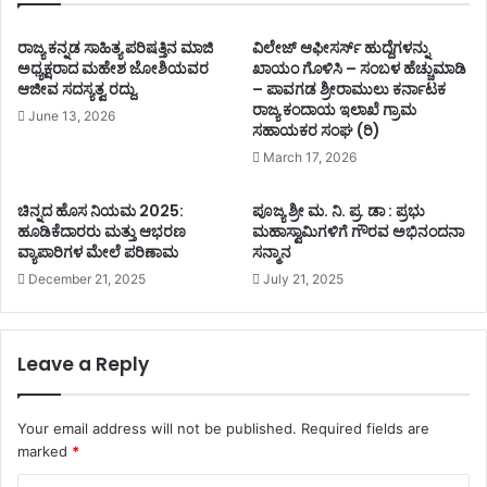
ರಾಜ್ಯ ಕನ್ನಡ ಸಾಹಿತ್ಯ ಪರಿಷತ್ತಿನ ಮಾಜಿ
ವಿಲೇಜ್ ಆಫೀಸರ್ಸ್ ಹುದ್ದೆಗಳನ್ನು
ಅಧ್ಯಕ್ಷರಾದ ಮಹೇಶ ಜೋಶಿಯವರ
ಖಾಯಂ ಗೊಳಿಸಿ – ಸಂಬಳ ಹೆಚ್ಚುಮಾಡಿ
ಆಜೀವ ಸದಸ್ಯತ್ವ ರದ್ದು.
– ಪಾವಗಡ ಶ್ರೀರಾಮುಲು ಕರ್ನಾಟಕ
ರಾಜ್ಯ ಕಂದಾಯ ಇಲಾಖೆ ಗ್ರಾಮ
June 13, 2026
ಸಹಾಯಕರ ಸಂಘ (ರಿ)
March 17, 2026
ಚಿನ್ನದ ಹೊಸ ನಿಯಮ 2025:
ಪೂಜ್ಯ ಶ್ರೀ ಮ. ನಿ. ಪ್ರ. ಡಾ : ಪ್ರಭು
ಹೂಡಿಕೆದಾರರು ಮತ್ತು ಆಭರಣ
ಮಹಾಸ್ವಾಮಿಗಳಿಗೆ ಗೌರವ ಅಭಿನಂದನಾ
ವ್ಯಾಪಾರಿಗಳ ಮೇಲೆ ಪರಿಣಾಮ
ಸನ್ಮಾನ
December 21, 2025
July 21, 2025
Leave a Reply
Your email address will not be published.
Required fields are
marked
*