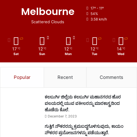
Melbourne
17º - 11º
54%
3.58 km/h
Scattered Clouds
17
12
12
12
14
℃
℃
℃
℃
℃
Sat
Sun
Mon
Tue
Wed
Popular
Recent
Comments
ಕಲಬುರ್ಗಿ ಜಿಲ್ಲೆಯ ಕಲಬುರ್ಗಿ ಮಹಾನಗರದ ಹೊರ
ವಲಯದಲ್ಲಿ ಯುವ ವಕೀಲರನ್ನು ಮಾರಕಾಸ್ತ್ರದಿಂದ
ಹೊಡೆದು ಕೊಲೆ.
December 7, 2023
ಗುತ್ತಿಗೆ ನೌಕರರನ್ನು ಕ್ರಮಬದ್ಧಗೊಳಿಸುವುದು, ಕಾಯಂ
ನೌಕರರ ಪ್ರಯೋಜನಗಳನ್ನು ಪಡೆಯುತ್ತಾರೆ.