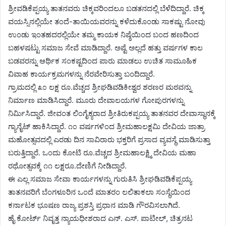
ಶ್ರೀವಡಿಕೆಪ್ಪಯ್ಯ ತಾತನವರು ಚಿಕ್ಕವರಿಂದಲೂ ಬಡತನದಲ್ಲಿ ಬೆಳೆದಿದ್ದಾರೆ. ಚಿಕ್ಕ
ವಯಸ್ಸಿನಲ್ಲಿಯೇ ತಂದೆ-ತಾಯಿಯವರನ್ನು ಕಳೆದುಕೊಂಡು ಸಾಕಷ್ಟು ನೋವು
ಉಂಡು ಇಂತಹದರಲ್ಲಿಯೇ ತಮ್ಮ ಕಾಯಕ ನಿಷ್ಠೆಯಿಂದ ಬಂದ ಹಣದಿಂದ
ಬಹಳಷಟ್ಟು ಸಮಾಜ ಸೇವೆ ಮಾಡಿದ್ದಾರೆ. ಅಷ್ಟೆ ಅಲ್ಲದೆ ಹತ್ತು ವರ್ಷಗಳ ಕಾಲ
ಬಡವರನ್ನು ಆರ್ಥಿಕ ಸಂಕಷ್ಟದಿಂದ ಪಾರು ಮಾಡಲು ಉಚಿತ ಸಾಮೂಹಿಕ
ವಿವಾಹ ಕಾರ್ಯಕ್ರಮಗಳನ್ನು ನೆರವೇರಿಸುತ್ತಾ ಬಂದಿದ್ದಾರೆ.
ಗ್ರಾಮದಲ್ಲಿ ೩೦ ಲಕ್ಷ ರೂ.ವೆಚ್ಚದ ಶ್ರೀಘಡಿವಡಿಕೀಶ್ವರ ಶರಣರ ಮಠವನ್ನು
ನಿರ್ಮಾಣ ಮಾಡಿಸಿದ್ದಾರೆ. ಮೂರು ದೇವಾಲಯಗಳ ಗೋಪುರಗಳನ್ನು
ನಿರ್ಮಿಸಿದ್ದಾರೆ. ಜೀವಂತ ಲಿಂಗೈಕ್ಯರಾದ ಶ್ರೀತಿರುಕಪ್ಪಯ್ಯ ತಾತನವರ ದೇವಾಸ್ಥಾನಕ್ಕೆ
ಗ್ಯಾನೈಟ್ ಹಾಕಿಸಿದ್ದಾರೆ. ೧೦ ವರ್ಷಗಳಿಂದ ಶ್ರೀಮಹಾಲಕ್ಷಮಿ ದೇವಿಯ ಜಾತ್ರಾ
ಮಹೋತ್ಸವದಲ್ಲಿ ಎರಡು ದಿನ ಸಾವಿರಾರು ಭಕ್ತರಿಗೆ ಪ್ರಸಾದ ವ್ಯವಸ್ಥೆ ಮಾಡಿಸುತ್ತಾ
ಬರುತ್ತಿದ್ದಾರೆ. ಒಂದು ಕೋಟಿ ರೂ.ವೆಚ್ಚದ ಶ್ರೀಮಹಾಲಕ್ಷ್ಮಿ ದೇವಿಯ ಮಹಾ
ರಥೋತ್ಸವಕ್ಕೆ ೧೧ ಲಕ್ಷರೂ.ದೇಣಿಗೆ ನೀಡಿದ್ದಾರೆ.
ಈ ಎಲ್ಲ ಸಮಾಜ ಸೇವಾ ಕಾರ್ಯಗಳನ್ನು ಗುರುತಿಸಿ ಶ್ರೀಘಡಿವಡಿಕೆಪ್ಪಯ್ಯ
ತಾತನವರಿಗೆ ಬೆಂಗಳೂರಿನ ಒಂದೆ ಮಾತರಂ ಲಲಿತಾಕಲಾ ಸಂಸ್ಥೆಯಿಂದ
ಕರ್ನಾಟಕ ಭೂಷಣ ರಾಜ್ಯ ಪ್ರಶಸ್ತಿ ಪ್ರಧಾನ ಮಾಡಿ ಗೌರವಿಸಲಾಗಿದೆ.
ಹೈ ಕೋರ್ಟ್ ನಿವೃತ್ತ ನ್ಯಾಯಧೀಶರಾದ ಎನ್. ಎಸ್. ಪಾಟೀಲ್, ಚಿತ್ರನಟ