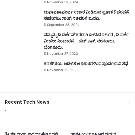
November 14, 2024
ಚುನಾವಣಾಪೂರ್ವ ಸರ್ಕಾರ ನೀಡಿರುವ ಪ್ರಣಾಳಿಕೆ ಭರವಸೆ
ಈಡೆರಿಸಲು ಸಾರಿಗೆ ಸಚಿವರಿಗೆ ಮನವಿ.
September 28, 2024
ನಮ್ಮನ್ನು ಡಿ ದರ್ಜೆ ನೌಕರರಾಗಿ ಬಳಸಿದ ಸರ್ಕಾರ , ಡಿ ದರ್ಜೆ
ನೀಡಲು ನಿರಾಕಾರಣೆ – ಹೆಚ್.ಎನ್. ದೇವರಾಜು.
ಬೆಂಗಳೂರು.
November 27, 2023
ಕನಕಗಿರಿಯ ಆಡಳಿತ ಅಧಿಕಾರಿಗಳಿಂದ ಪೂರ್ವಭಾವಿ ಸಭೆ
November 20, 2023
Recent Tech News
ಶ್ರೀ ಸತ್ಯ ಸಾಯಿ ಶಾರದಾನಿಕೇತನದಲ್ಲಿ
ಶಾಸಕಿ ಯುವಶಕ್ತಿ ಆದ ನಯನ