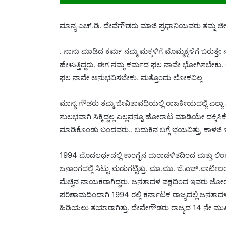
ಮಾನ್ಯ ಎಚ್.ಡಿ. ದೇವೆಗೌಡರು ಮಾಜಿ ಪ್ರಧಾನಿಯವರು ತಮ್ನ ಜೀ
. ನಾನು ಮಾಡಿದ ಕರ್ಮ ನಮ್ಮ ಮಕ್ಕಳಿಗೆ ಮೊಮ್ಮಕ್ಕಳಿಗೆ ಬರುತ
ಹೇಳುತ್ತಿದ್ದರು. ಈಗ ನಮ್ಮ ಕರ್ಮದ ಫಲ ನಾವೇ ಭೋಗಿಸಬೇಕು. 
ಫಲ ನಾವೇ ಅನುಭವಿಸಬೇಕು. ಮತ್ತೊಂದು ಲೋಕವಿಲ್ಲ
ಮಾನ್ಯ ಗೌಡರು ತಮ್ಮ ಜೀವಿತಾವಧಿಯಲ್ಲಿ ರಾಜಕೀಯದಲ್ಲಿ ಎಲ್ಲಾ
ಸುಲಭವಾಗಿ ಸಿಕ್ಕಿದ್ದಲ್ಲ ಎಲ್ಲವನ್ನೂ ಹೋರಾಟ ಮಾಡಿಯೇ ದಕ್ಕ
ಮಾಡಿಕೊಂಡು ಬಂದವರು.. ಬದುಕಿನ ಬಗ್ಗೆ ಭಯವಿತ್ತು, ಕಾಳಜಿ ಇತ್
1994 ‌ಮೊದಲರ್ಧದಲ್ಲಿ ಕಾಂಗೈನ ದುರಾಡಳಿತದಿಂದ ಮತ್ತು ಲ
ಜನಾಂಗದಲ್ಲಿ ಸಿಟ್ಟು ಮಡುಗಟ್ಟಿತ್ತು. ಮಾ.ಮು. ಜೆ.ಎಚ್.ಪಾ
ಮೆಚ್ಚಿನ ನಾಯಕರಾಗಿದ್ದರು. ಜನತಾದಳ ಪಕ್ಷದಿಂದ ಇವರು ಜೋರಾಗ
ಪರಿಣಾಮದಿಂದಾಗಿ 1994 ರಲ್ಲಿ ಕರ್ನಾಟಕ ರಾಜ್ಯದಲ್ಲಿ ಜನತಾ
ಹಿಡಿಯಲು ತಯಾರಾಗಿತ್ತು. ದೇವೇಗೌಡರು ರಾಜ್ಯದ 14 ನೇ ಮುಖ್ಯಮ