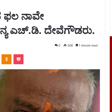
 ಫಲ ನಾವೇ
ಯ ಎಚ್.ಡಿ. ದೇವೆಗೌಡರು.
0
368
1 minute read
VKontakte
Odnoklassniki
Pocket