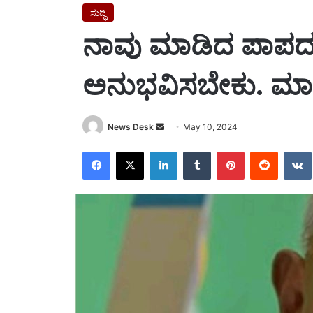
ಸುದ್ಧಿ
ನಾವು ಮಾಡಿದ ಪಾಪದ
ಅನುಭವಿಸಬೇಕು. ಮಾನ್
Send
News Desk
May 10, 2024
an
Facebook
X
LinkedIn
Tumblr
Pinterest
Reddit
email