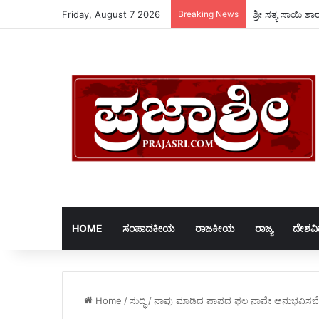
Friday, August 7 2026
Breaking News
ಶ್ರೀ ಸತ್ಯ ಸಾಯಿ ಶ
HOME
ಸಂಪಾದಕೀಯ
ರಾಜಕೀಯ
ರಾಜ್ಯ
ದೇಶವ
Home
/
ಸುದ್ಧಿ
/
ನಾವು ಮಾಡಿದ ಪಾಪದ ಫಲ ನಾವೇ ಅನುಭವಿಸಬೇಕು