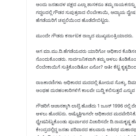
ಅಂದು ಜನತಾದಳ ಪಕ್ಷದ ಎಲ್ಲಾ ಶಾಸಕರೂ ತಮ್ಮ ನಾಯಕನನ್ನು
ಗದ್ದಲದಲ್ಲಿ ಗೌಡರ ಸುಪುತ್ರರಾದ ಲಿಂಬೇಕಾಯಿ, ಅದ್ಯಾಯ ದ್ವೇಷ
ಹೆಗಡೆಯರಿಗೆ ಚಪ್ಪಲಿಯಿಂದ ಹೊಡೆದೇಬಿಟ್ಟರು.
ಮುಂದೇ ಗೌಡರು ಕರ್ನಾಟಕ ರಾಜ್ಯದ ಮುಖ್ಯಮಂತ್ರಿಯಾದರು.
ಆಗ ಮಾ.ಮು.ದಿ.ಹೆಗಡೆಯವರು ಯಾರಿಗೋ ಅಧಿಕಾರ ಕೊಡಿಸಲು
ನೊಂದುಕೊಂಡರು. ಸಾರ್ವಜನಿಕವಾಗಿ ತಮ್ಮ ಅಳಲು ತೊಡಿಕೊಂಡಿದ
ಲಿಂಬೇಕಾಯಿಗೆ ಸುತ್ತಿಕೊಂಡಿತೋ ಏನೋ? ಅತೀ ಕೆಟ್ಟ ಕೃತ್ಯದಿ
ರಾಜಕಾರಣಿಗಳು ಅಧಿಕಾರದ ಮದದಲ್ಲಿ ತೋರುವ ಸೊಕ್ಕು, ದಿಮಾಕ
ಅಂಥಹ ದುರಹಂಕಾರಿಗಳಿಗೆ ಕಾಲವೇ ಬುದ್ದಿ ಕಲಿಸುತ್ತದೆ ಎನ್ನ
ಗೌಡರಿಗೆ ಅಚಾನಕ್ಕಾಗಿ ಲಾಟ್ರಿ ಹೊಡೆದು 1 ಜೂನ್ 1996 ರಲ್ಲಿ
ಆಳಲು ಹೊರಟರು. ಅಷ್ಧೊತ್ತಿಗಾಗಲೇ ಅಧಿಕಾರದ ಮದವೇರಿ
ಧ್ವೇಷವಿಟ್ಟುಕೊಂಡು ಪೂರ್ವಾಪರ ವಿಚಾರಿಸದೇ ದಿ.ರಾಮಕೃಷ್ಣ ಹೆಗ
ಕೇಂದ್ರದಲ್ಲಿದ್ದ ಜನತಾ ಪರಿವಾರದ ಹಲವಾರು ಅತಿರಥ ಮಹಾರಥ