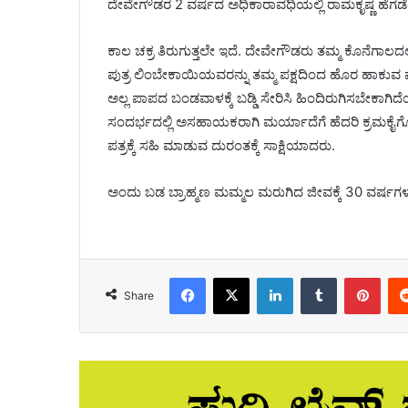
ದೇವೇಗೌಡರ 2 ವರ್ಷದ ಅಧಿಕಾರಾವಧಿಯಲ್ಲಿ ರಾಮಕೃಷ್ಣ ಹೆಗ
ಕಾಲ ಚಕ್ರ ತಿರುಗುತ್ತಲೇ‌ ಇದೆ. ದೇವೇಗೌಡರು ತಮ್ಮ ಕೊನೆಗಾಲದಲ್ಲ
ಪುತ್ರ ಲಿಂಬೇಕಾಯಿಯವರನ್ನು ತಮ್ಮ ಪಕ್ಷದಿಂದ ಹೊರ ಹಾಕುವ ಪ
ಅಲ್ಲ ಪಾಪದ ಬಂಡವಾಳಕ್ಕೆ ಬಡ್ಡಿ ಸೇರಿಸಿ ಹಿಂದಿರುಗಿಸಬೇಕ
ಸಂದರ್ಭದಲ್ಲಿ ಅಸಹಾಯಕರಾಗಿ ಮರ್ಯಾದೆಗೆ ಹೆದರಿ ಕ್ರಮ‌ಕೈಗೊ
ಪತ್ರಕ್ಕೆ ಸಹಿ ಮಾಡುವ ದುರಂತಕ್ಕೆ ಸಾಕ್ಷಿಯಾದರು.
ಅಂದು ಬಡ ಬ್ರಾಹ್ಮಣ ಮಮ್ಮಲ ಮರುಗಿದ ಜೀವಕ್ಕೆ 30 ವರ್ಷಗಳ ನಂ
Facebook
X
LinkedIn
Tumblr
Pint
Share