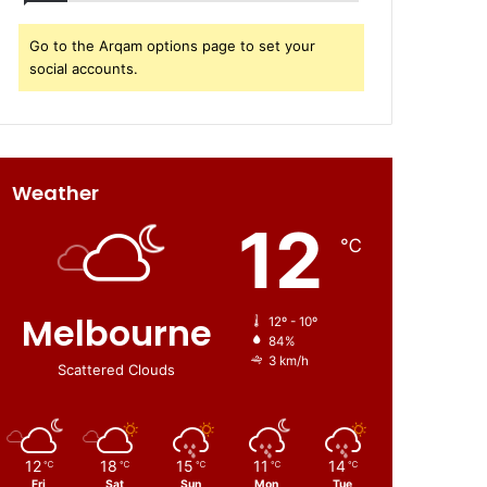
Go to the Arqam options page to set your
social accounts.
Weather
12
℃
Melbourne
12º - 10º
84%
3 km/h
Scattered Clouds
12
18
15
11
14
℃
℃
℃
℃
℃
Fri
Sat
Sun
Mon
Tue