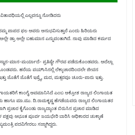
ವಿತಾವಧಿಯಲ್ಲಿ ಎಲ್ಲವನ್ನೂ ನೋಡಿದರು
್ತೇ ನಮ್ಮ ಪಾಪದ ಫಲ ಅವರು ಅನುಭವಿಸುತ್ತಾರೆ ಎಂದು ಹಿರಿಯರು
ಅಲ್ಲೇ ಡ್ರಾ ಅಲ್ಲೇ ಬಹುಮಾನ ಎನ್ನುವಂತಾಗಿದೆ. ನಾವು ಮಾಡಿದ ಕರ್ಮದ
 ಸ್ಥಾನ-ಮಾನ-ಮರ್ಯಾದೆ- ಪ್ರತಿಷ್ಠೇ ಗೌರವ ಪಡೆದುಕೊಂಡವರು. ಅದೆಲ್ಲಾ
ಿಸಿಕೊಂಡವರು. ಹರೆಯ ವಯಾ್ಸಿನಲ್ಲಿ ಲೆಕ್ಕಾಚಾರದಿಂದಲೇ ಜೀವನ
ತು ಜೊತೆಗೆ ಜೊತೆಗೆ ಇಷ್ರ್ಯೆ, ಮದ, ಮತ್ಸರವೂ ಚೂರು-ಪಾರು ಇತ್ತು.
ಿಂಗಾಯತರಿಗೆ ಕಾಂಗೈ ಅವಮಾನಿಸಿದೆ ಎಂಬ ಅಕ್ರೋಶ ರಾಜ್ಯದ ಲಿಂಗಾಯತ
ಟೀಲರು ಹಾಗೂ ಮಾ.ಮು. ದಿ.ರಾಮಕೃಷ್ಣ ಹೆಗಡೆಯವರು ರಾಜ್ಯದ ಲಿಂಗಾಯತರ
ಿ ಪ್ರಚಾರ ಕೈಗೊಂಡು ರಾಜ್ಯದ್ಯಾಂತ ಬಿರುಸಿನ ಪ್ರಚಾರ ಮಾಡಿದ
ದಳ ಪಕ್ಷವು ಅಭೂತ ಪೂರ್ವ ಜಯಭೇರಿ ಬಾರಿಸಿ ಅಧಿಕಾರದ ಚುಕ್ಕಾಣೆ
ಂತ್ರಿ ಪದವಿಗೇರಲು ಸಜ್ಜಾಗಿದ್ದರು.