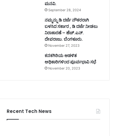
ಮನವಿ.
September 28, 2024
ನಮ್ಮನ್ನು ಡಿ ದರ್ಜೆ ನೌಕರರಾಗಿ
ಬಳಸಿದ ಸರ್ಕಾರ , ಡಿ ದರ್ಜೆ ನೀಡಲು
ನಿರಾಕಾರಣೆ – ಹೆಚ್.ಎನ್.
ದೇವರಾಜು. ಬೆಂಗಳೂರು.
November 27, 2023
ಕನಕಗಿರಿಯ ಆಡಳಿತ
ಅಧಿಕಾರಿಗಳಿಂದ ಪೂರ್ವಭಾವಿ ಸಭೆ
November 20, 2023
Recent Tech News