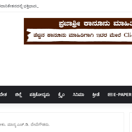
ಾರದಾನಿಕೇತನದಲ್ಲಿ ಭಕ್ತಿಭಾವದಿಂದ ಮಹಾವಿಷ್ಣು ಹೋಮ. ಮಂಡ್ಯ ಗೌಡ್ರು.
ಿದೇಶ
ಜಿಲ್ಲೆ
ಪತ್ರಿಕೋದ್ಯಮ
ಕ್ರೈಂ
ಸಿನಿಮಾ
ಕ್ರೀಡೆ
E-PAPER
. ಮಾನ್ಯ ಎಚ್.ಡಿ. ದೇವೆಗೌಡರು.