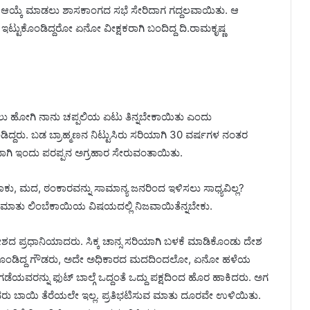
 ಆಯ್ಕೆ ಮಾಡಲು ಶಾಸಕಾಂಗದ ಸಭೆ ಸೇರಿದಾಗ ಗದ್ದಲವಾಯಿತು. ಆ
 ಇಟ್ಟುಕೊಂಡಿದ್ದರೋ ಏನೋ ವೀಕ್ಷಕರಾಗಿ ಬಂದಿದ್ದ ದಿ.ರಾಮಕೃಷ್ಣ
 ಹೋಗಿ ನಾನು ಚಪ್ಪಲಿಯ ಏಟು ತಿನ್ನಬೇಕಾಯಿತು ಎಂದು
್ದರು. ಬಡ ಬ್ರಾಹ್ಮಣನ ನಿಟ್ಟುಸಿರು ಸರಿಯಾಗಿ 30 ವರ್ಷಗಳ ನಂತರ
ಂದಾಗಿ ಇಂದು ಪರಪ್ಪನ ಅಗ್ರಹಾರ ಸೇರುವಂತಾಯಿತು.
ು, ಮದ, ಠಂಕಾರವನ್ನು ಸಾಮಾನ್ಯ ಜನರಿಂದ ಇಳಿಸಲು ಸಾಧ್ಯವಿಲ್ಲ?
ುವ ಮಾತು ಲಿಂಬೆಕಾಯಿಯ ವಿಷಯದಲ್ಲಿ ನಿಜವಾಯಿತೆನ್ನಬೇಕು.
 ದೇಶದ ಪ್ರಧಾನಿಯಾದರು. ಸಿಕ್ಕ ಚಾನ್ಸ ಸರಿಯಾಗಿ ಬಳಕೆ ಮಾಡಿಕೊಂಡು ದೇಶ
ಸಿಕೊಂಡಿದ್ದ ಗೌಡರು, ಅದೇ ಅಧಿಕಾರದ ಮದದಿಂದಲೋ, ಏನೋ ಹಳೆಯ
ಡೆಯವರನ್ನು ಫುಟ್ ಬಾಲ್ಗೆ ಒದ್ದಂತೆ ಒದ್ದು ಪಕ್ಷದಿಂದ ಹೊರ ಹಾಕಿದರು. ಅಗ
ರು ಬಾಯಿ ತೆರೆಯಲೇ ಇಲ್ಲ. ಪ್ರತಿಭಟಿಸುವ ಮಾತು ದೂರವೇ ಉಳಿಯಿತು.