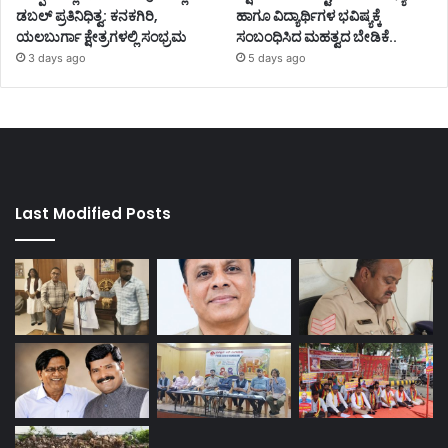
ಡಬಲ್ ಪ್ರತಿನಿಧಿತ್ವ: ಕನಕಗಿರಿ,
ಹಾಗೂ ವಿದ್ಯಾರ್ಥಿಗಳ ಭವಿಷ್ಯಕ್ಕೆ
ಯಲಬುರ್ಗಾ ಕ್ಷೇತ್ರಗಳಲ್ಲಿ ಸಂಭ್ರಮ
ಸಂಬಂಧಿಸಿದ ಮಹತ್ವದ ಬೇಡಿಕೆ..
3 days ago
5 days ago
Last Modified Posts