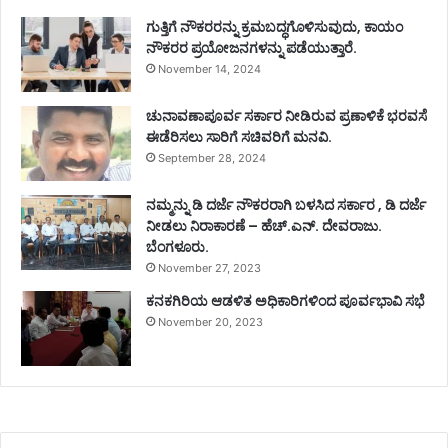
ಗುತ್ತಿಗೆ ನೌಕರರನ್ನು ಕ್ರಮಬದ್ಧಗೊಳಿಸುವುದು, ಕಾಯಂ
ನೌಕರರ ಪ್ರಯೋಜನಗಳನ್ನು ಪಡೆಯುತ್ತಾರೆ.
November 14, 2024
ಚುನಾವಣಾಪೂರ್ವ ಸರ್ಕಾರ ನೀಡಿರುವ ಪ್ರಣಾಳಿಕೆ ಭರವಸೆ
ಈಡೆರಿಸಲು ಸಾರಿಗೆ ಸಚಿವರಿಗೆ ಮನವಿ.
September 28, 2024
ನಮ್ಮನ್ನು ಡಿ ದರ್ಜೆ ನೌಕರರಾಗಿ ಬಳಸಿದ ಸರ್ಕಾರ , ಡಿ ದರ್ಜೆ
ನೀಡಲು ನಿರಾಕಾರಣೆ – ಹೆಚ್.ಎನ್. ದೇವರಾಜು.
ಬೆಂಗಳೂರು.
November 27, 2023
ಕನಕಗಿರಿಯ ಆಡಳಿತ ಅಧಿಕಾರಿಗಳಿಂದ ಪೂರ್ವಭಾವಿ ಸಭೆ
November 20, 2023