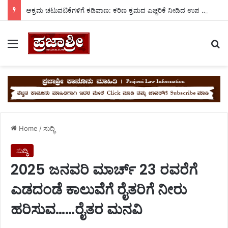
ಅಕ್ರಮ ಚಟುವಟಿಕೆಗಳಿಗೆ ಕಡಿವಾಣ: ಕಠಿಣ ಕ್ರಮದ ಎಚ್ಚರಿಕೆ ನೀಡಿದ ಉಪ ವಿಭಾಗಾಧಿಕಾರಿ ನ್ಯಾಮನಗೌಡ.
Menu
Se
Home
/
ಸುದ್ಧಿ
ಸುದ್ಧಿ
2025 ಜನವರಿ ಮಾರ್ಚ್ 23 ರವರೆಗೆ
ಎಡದಂಡೆ ಕಾಲುವೆಗೆ ರೈತರಿಗೆ ನೀರು
ಹರಿಸುವ……ರೈತರ ಮನವಿ