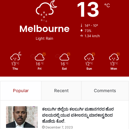
13
℃
Melbourne
14º - 10º
73%
1.34 km/h
Light Rain
13
16
16
12
13
℃
℃
℃
℃
℃
Thu
Fri
Sat
Sun
Mon
Popular
Recent
Comments
ಕಲಬುರ್ಗಿ ಜಿಲ್ಲೆಯ ಕಲಬುರ್ಗಿ ಮಹಾನಗರದ ಹೊರ
ವಲಯದಲ್ಲಿ ಯುವ ವಕೀಲರನ್ನು ಮಾರಕಾಸ್ತ್ರದಿಂದ
ಹೊಡೆದು ಕೊಲೆ.
December 7, 2023