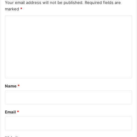
Your email address will not be published.
Required fields are
marked
*
C
o
m
m
e
n
t
*
Name
*
Email
*