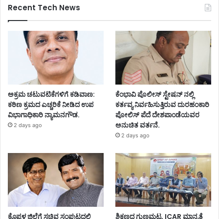
Recent Tech News
ಅಕ್ರಮ ಚಟುವಟಿಕೆಗಳಿಗೆ ಕಡಿವಾಣ:
ಕೆಂಭಾವಿ ಪೊಲೀಸ್ ಸ್ಟೇಷನ್ ನಲ್ಲಿ
ಕಠಿಣ ಕ್ರಮದ ಎಚ್ಚರಿಕೆ ನೀಡಿದ ಉಪ
ಕರ್ತವ್ಯ ನಿರ್ವಹಿಸುತ್ತಿರುವ ದುರಹಂಕಾರಿ
ವಿಭಾಗಾಧಿಕಾರಿ ನ್ಯಾಮನಗೌಡ.
ಪೋಲಿಸ್ ಪೆದೆ ದೇಶಪಾಂಡೆಯವರ
ಅನುಚಿತ ವರ್ತನೆ.
2 days ago
2 days ago
ಕೊಪ್ಪಳ ಜಿಲ್ಲೆಗೆ ಸಚಿವ ಸಂಪುಟದಲ್ಲಿ
ಶಿಕ್ಷಣದ ಗುಣಮಟ್ಟ, ICAR ಮಾನ್ಯತೆ