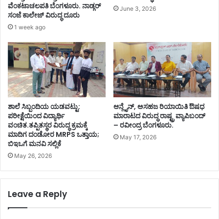
ವೆಂಕಟಾಚಲಪತಿ ಬೆಂಗಳೂರು. ನಾಡ್ಗರ್
June 3, 2026
ಸಂಜೆ ಕಾಲೇಜ್ ವಿರುದ್ಧ ದೂರು
1 week ago
ಶಾಲೆ ಸಿಬ್ಬಂದಿಯ ಯಡವಟ್ಟು:
ಆನ್ಲೈನ್, ಅಸಹಜ ರಿಯಾಯಿತಿ ಔಷಧ
ಪರೀಕ್ಷೆಯಿಂದ ವಿದ್ಯಾರ್ಥಿ
ಮಾರಾಟದ ವಿರುದ್ಧ ರಾಷ್ಟ್ರ ವ್ಯಾಪಿಬಂದ್
ವಂಚಿತ.ತಪ್ಪಿತಸ್ಥರ ವಿರುದ್ಧ ಕ್ರಮಕ್ಕೆ
– ರವೀಂದ್ರ ಬೆಂಗಳೂರು.
ಮಾದಿಗ ದಂಡೋರ MRPS ಒತ್ತಾಯ;
May 17, 2026
ಬಿಇಒಗೆ ಮನವಿ ಸಲ್ಲಿಕೆ
May 26, 2026
Leave a Reply