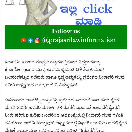
ಕರ್ನಾಟಕ ಸರ್ಕಾರ ಮಾನ್ಯ ಮುಖ್ಯಮಂತ್ರಿಗಳಾದ ಸಿದ್ದರಾಮಯ್ಯ
ಕರ್ನಾಟಕ ಸರ್ಕಾರ ಮಾನ್ಯ ಉಪಮುಖ್ಯಮಂತ್ರಿ ಡಿಕೆ ಶಿವಕುಮಾರ್
ಜಲಸಂಪನ್ಮೂಲ ಸಚಿವರು ಹಾಗೂ ಕೃಷ್ಣ ಅಚ್ಚುಕಟ್ಟು ಪ್ರದೇಶದ ನೀರಾವರಿ ಸಲಹೆ
ಸಮಿತಿ ಅಧ್ಯಕ್ಷರಾದ ಮಾನ್ಯ ಆರ್ ವಿ ತಿಮ್ಮಾಪುರ್
ಬಸವಸಾಗರ ಅಣೆಕಟ್ಟು ಅಚ್ಚುಕಟ್ಟು ಪ್ರದೇಶದ ಎಡದಂಡೆ ಕಾಲುವೆಯ ರೈತರ
ಮನವಿ 2025 ಜನವರಿ ಮಾರ್ಚ್ 23 ರವರೆಗೆ ಎಡದಂಡೆ ಕಾಲುವೆಗೆ ರೈತರಿಗೆ
ನೀರು ಹರಿಸುವ ಕುರಿತು ಒಂದರಿಂದ ಆಲಮಟ್ಟೆಯಲ್ಲಿ ನೀರಾವರಿ ಸಲಹೆ ಸಮಿತಿ
ವತಿಯಿಂದ ಆರ್ ವಿ ತಿಮ್ಮಾಪುರ್ ಅಧ್ಯಕ್ಷತೆಯಲ್ಲಿ ನಿರ್ಧರಿಸಲಾಯಿತು ಆದರೆ ರೈತರ
ಬೇಡಿಕೆ ಇರುವುದು ಜನವರಿ ಒಂದರಿಂದ ಏಪ್ರಿಲ್ 15ರವರೆಗೆ ನೀರು