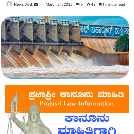
Send
News Desk
March 24, 2025
0
49
1 minute read
an
email