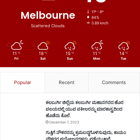
Melbourne
11º - 8º
84%
0.89 km/h
Scattered Clouds
11
18
15
11
14
℃
℃
℃
℃
℃
Fri
Sat
Sun
Mon
Tue
Popular
Recent
Comments
ಕಲಬುರ್ಗಿ ಜಿಲ್ಲೆಯ ಕಲಬುರ್ಗಿ ಮಹಾನಗರದ ಹೊರ
ವಲಯದಲ್ಲಿ ಯುವ ವಕೀಲರನ್ನು ಮಾರಕಾಸ್ತ್ರದಿಂದ
ಹೊಡೆದು ಕೊಲೆ.
December 7, 2023
ಗುತ್ತಿಗೆ ನೌಕರರನ್ನು ಕ್ರಮಬದ್ಧಗೊಳಿಸುವುದು, ಕಾಯಂ
ನೌಕರರ ಪ್ರಯೋಜನಗಳನ್ನು ಪಡೆಯುತ್ತಾರೆ.