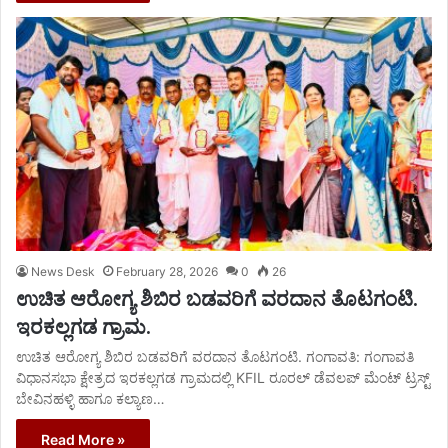
News Desk
February 28, 2026
0
26
ಉಚಿತ ಆರೋಗ್ಯ ಶಿಬಿರ ಬಡವರಿಗೆ ವರದಾನ ತೊಟಗಂಟಿ.
ಇರಕಲ್ಲಗಡ ಗ್ರಾಮ.
ಉಚಿತ ಆರೋಗ್ಯ ಶಿಬಿರ ಬಡವರಿಗೆ ವರದಾನ ತೊಟಗಂಟಿ. ಗಂಗಾವತಿ: ಗಂಗಾವತಿ
ವಿಧಾನಸಭಾ ಕ್ಷೇತ್ರದ ಇರಕಲ್ಲಗಡ ಗ್ರಾಮದಲ್ಲಿ KFIL ರೂರಲ್ ಡೆವಲಪ್ ಮೆಂಟ್ ಟ್ರಸ್ಟ್‌
ಬೇವಿನಹಳ್ಳಿ ಹಾಗೂ ಕಲ್ಯಾಣ…
Read More »