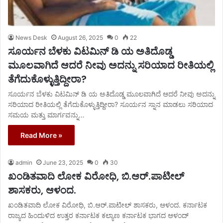
News Desk
August 26, 2025
0
22
ಸೂರ್ಯನ ಬೆಳಕು ವಿಟಮಿನ್ ಡಿ ಯ ಅತಿದೊಡ್ಡ
ಮೂಲವಾಗಿದೆ ಆದರೆ ನೀವು ಅದನ್ನು ಸರಿಯಾದ ರೀತಿಯಲ್ಲಿ
ತೆಗೆದುಕೊಳ್ಳುತ್ತಿದ್ದೀರಾ?
ಸೂರ್ಯನ ಬೆಳಕು ವಿಟಮಿನ್ ಡಿ ಯ ಅತಿದೊಡ್ಡ ಮೂಲವಾಗಿದೆ ಆದರೆ ನೀವು ಅದನ್ನು
ಸರಿಯಾದ ರೀತಿಯಲ್ಲಿ ತೆಗೆದುಕೊಳ್ಳುತ್ತಿದ್ದೀರಾ? ಸೂರ್ಯನ ಸ್ನಾನ ಮಾಡಲು ಸರಿಯಾದ
ಸಮಯ ಮತ್ತು ಮಾರ್ಗವನ್ನು…
Read More »
admin
June 23, 2025
0
30
ಖಂಡಿತವಾದಿ ಲೋಕ ವಿರೋಧಿ, ಬಿ.ಆರ್.ಪಾಟೀಲ್
ಶಾಸಕರು, ಆಳಂದ.
ಖಂಡಿತವಾದಿ ಲೋಕ ವಿರೋಧಿ, ಬಿ.ಆರ್.ಪಾಟೀಲ್ ಶಾಸಕರು, ಆಳಂದ. ಕರ್ನಾಟಕ
ರಾಜ್ಯದ ಹಿಂದುಳಿದ ಉತ್ತರ ಕರ್ನಾಟಕ ಕಲ್ಯಾಣ ಕರ್ನಾಟಕ ಭಾಗದ ಆಳಂದ್