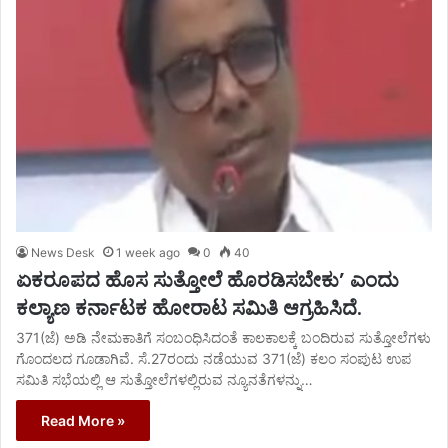
News Desk
1 week ago
0
40
ಏಕರೂಪದ ಹೊಸ ಸುತ್ತೋಲೆ ಹೊರಡಿಸಬೇಕು’ ಎಂದು
ಕಲ್ಯಾಣ ಕರ್ನಾಟಕ ಹೋರಾಟ ಸಮಿತಿ ಆಗ್ರಹಿಸಿದೆ.
371(ಜೆ) ಅಡಿ ನೇಮಕಾತಿಗೆ ಸಂಬಂಧಿಸಿದಂತೆ ಕಾಲಕಾಲಕ್ಕೆ ಬಂದಿರುವ ಸುತ್ತೋಲೆಗಳು
ಗೊಂದಲದ ಗೂಡಾಗಿವೆ. ಸೆ.27ರಂದು ನಡೆಯುವ 371(ಜೆ) ಕಲಂ ಸಂಪುಟ ಉಪ
ಸಮಿತಿ ಸಭೆಯಲ್ಲಿ ಆ ಸುತ್ತೋಲೆಗಳಲ್ಲಿರುವ ನ್ಯೂನತೆಗಳನ್ನು…
Read More »