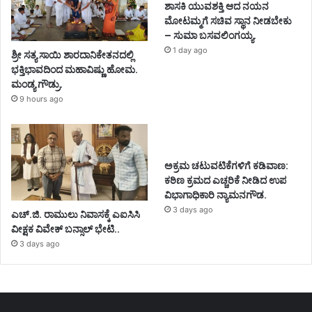
ಶಾಸಕಿ ಯುವಶಕ್ತಿ ಆದ ನಯನ
ಮೋಟಮ್ಮಗೆ ಸಚಿವ ಸ್ಥಾನ ನೀಡಬೇಕು
– ಸುಮಾ ಬಸವಲಿಂಗಯ್ಯ.
1 day ago
ಶ್ರೀ ಸತ್ಯ ಸಾಯಿ ಶಾರದಾನಿಕೇತನದಲ್ಲಿ
ಭಕ್ತಿಭಾವದಿಂದ ಮಹಾವಿಷ್ಣು ಹೋಮ.
ಮಂಡ್ಯ ಗೌಡ್ರು.
9 hours ago
ಅಕ್ರಮ ಚಟುವಟಿಕೆಗಳಿಗೆ ಕಡಿವಾಣ:
ಕಠಿಣ ಕ್ರಮದ ಎಚ್ಚರಿಕೆ ನೀಡಿದ ಉಪ
ವಿಭಾಗಾಧಿಕಾರಿ ನ್ಯಾಮನಗೌಡ.
3 days ago
ಎಚ್.ಜಿ. ರಾಮುಲು ನಿವಾಸಕ್ಕೆ ಎಐಸಿಸಿ
ವೀಕ್ಷಕ ವಿವೇಕ್ ಬನ್ಸಾಲ್ ಭೇಟಿ..
3 days ago