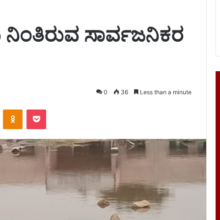
ದು ನಿಂತಿರುವ ಸಾರ್ವಜನಿಕರ
0
36
Less than a minute
VKontakte
Odnoklassniki
Pocket