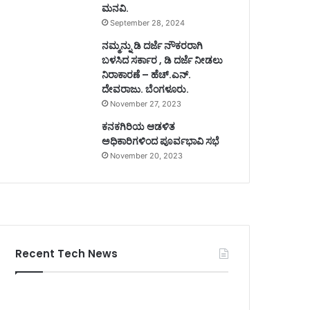
ಮನವಿ.
September 28, 2024
ನಮ್ಮನ್ನು ಡಿ ದರ್ಜೆ ನೌಕರರಾಗಿ
ಬಳಸಿದ ಸರ್ಕಾರ , ಡಿ ದರ್ಜೆ ನೀಡಲು
ನಿರಾಕಾರಣೆ – ಹೆಚ್.ಎನ್.
ದೇವರಾಜು. ಬೆಂಗಳೂರು.
November 27, 2023
ಕನಕಗಿರಿಯ ಆಡಳಿತ
ಅಧಿಕಾರಿಗಳಿಂದ ಪೂರ್ವಭಾವಿ ಸಭೆ
November 20, 2023
Recent Tech News