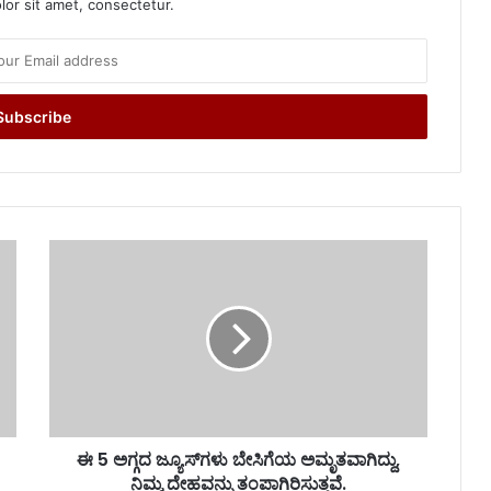
or sit amet, consectetur.
ಈ 5 ಅಗ್ಗದ ಜ್ಯೂಸ್‌ಗಳು ಬೇಸಿಗೆಯ ಅಮೃತವಾಗಿದ್ದು,
ನಿಮ್ಮ ದೇಹವನ್ನು ತಂಪಾಗಿರಿಸುತ್ತವೆ.