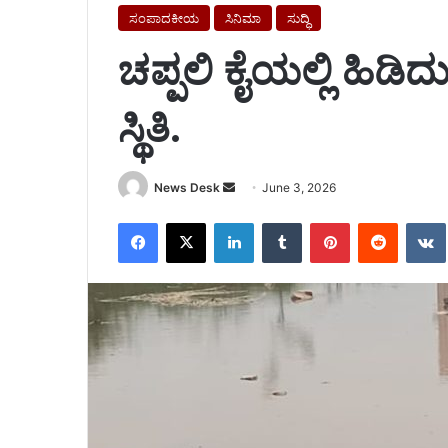
ಸಂಪಾದಕೀಯ
ಸಿನಿಮಾ
ಸುದ್ಧಿ
ಚಪ್ಪಲಿ ಕೈಯಲ್ಲಿ ಹಿಡಿ
ಸ್ಥಿತಿ.
Send
News Desk
June 3, 2026
an
Facebook
X
LinkedIn
Tumblr
Pinterest
Reddit
email