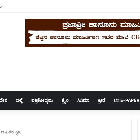
ು ನಿವಾಸಕ್ಕೆ ಎಐಸಿಸಿ ವೀಕ್ಷಕ ವಿವೇಕ್ ಬನ್ಸಾಲ್ ಭೇಟಿ..
ಿದೇಶ
ಜಿಲ್ಲೆ
ಪತ್ರಿಕೋದ್ಯಮ
ಕ್ರೈಂ
ಸಿನಿಮಾ
ಕ್ರೀಡೆ
E-PAPER
ವಜನಿಕರ ಸ್ಥಿತಿ.