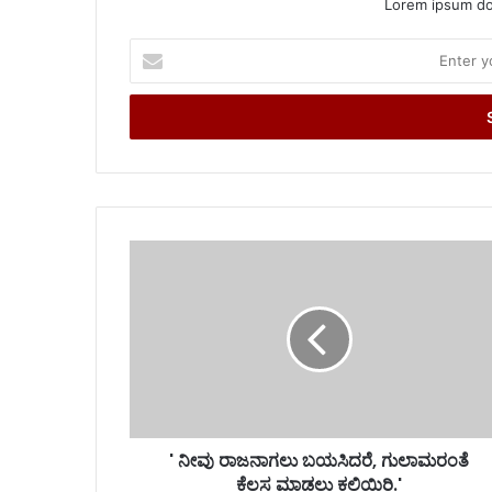
Lorem ipsum dol
Enter
your
Email
address
' ನೀವು ರಾಜನಾಗಲು ಬಯಸಿದರೆ, ಗುಲಾಮರಂತೆ
ಕೆಲಸ ಮಾಡಲು ಕಲಿಯಿರಿ.'