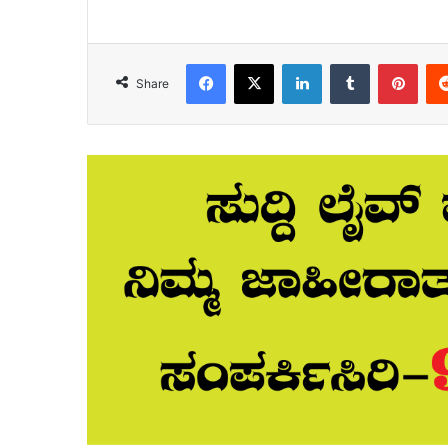
Facebook
X
LinkedIn
Tumblr
Pint
Share