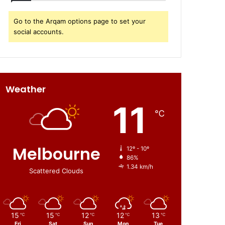
Go to the Arqam options page to set your
social accounts.
Weather
11
℃
Melbourne
12º - 10º
86%
1.34 km/h
Scattered Clouds
15
15
12
12
13
℃
℃
℃
℃
℃
Fri
Sat
Sun
Mon
Tue