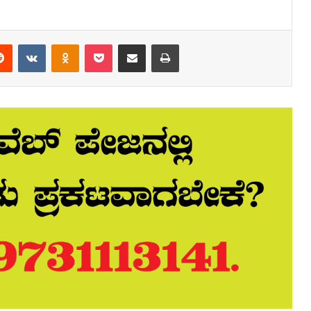
erest
Reddit
VKontakte
Odnoklassniki
Pocket
Share via Email
Print