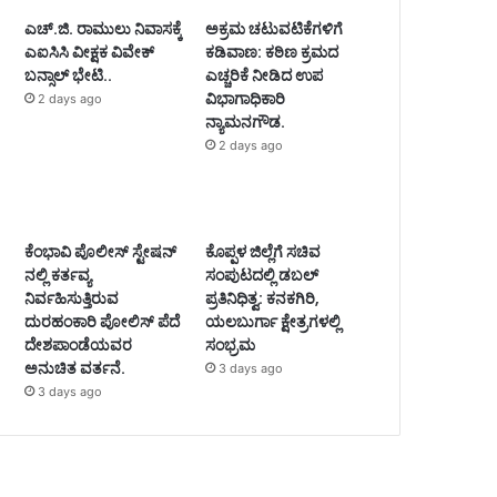
ಎಚ್.ಜಿ. ರಾಮುಲು ನಿವಾಸಕ್ಕೆ
ಅಕ್ರಮ ಚಟುವಟಿಕೆಗಳಿಗೆ
ಎಐಸಿಸಿ ವೀಕ್ಷಕ ವಿವೇಕ್
ಕಡಿವಾಣ: ಕಠಿಣ ಕ್ರಮದ
ಬನ್ಸಾಲ್ ಭೇಟಿ..
ಎಚ್ಚರಿಕೆ ನೀಡಿದ ಉಪ
ವಿಭಾಗಾಧಿಕಾರಿ
2 days ago
ನ್ಯಾಮನಗೌಡ.
2 days ago
ಕೆಂಭಾವಿ ಪೊಲೀಸ್ ಸ್ಟೇಷನ್
ಕೊಪ್ಪಳ ಜಿಲ್ಲೆಗೆ ಸಚಿವ
ನಲ್ಲಿ ಕರ್ತವ್ಯ
ಸಂಪುಟದಲ್ಲಿ ಡಬಲ್
ನಿರ್ವಹಿಸುತ್ತಿರುವ
ಪ್ರತಿನಿಧಿತ್ವ: ಕನಕಗಿರಿ,
ದುರಹಂಕಾರಿ ಪೋಲಿಸ್ ಪೆದೆ
ಯಲಬುರ್ಗಾ ಕ್ಷೇತ್ರಗಳಲ್ಲಿ
ದೇಶಪಾಂಡೆಯವರ
ಸಂಭ್ರಮ
ಅನುಚಿತ ವರ್ತನೆ.
3 days ago
3 days ago