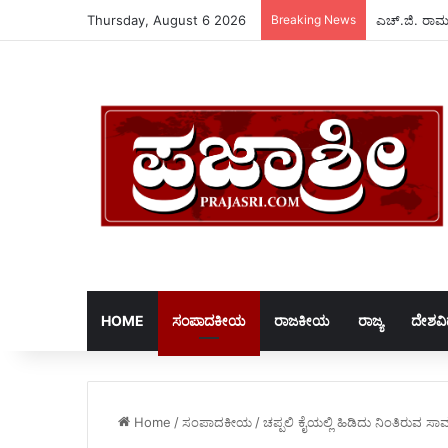
Thursday, August 6 2026
Breaking News
ಎಚ್.ಜಿ. ರಾಮುಲ
HOME
ಸಂಪಾದಕೀಯ
ರಾಜಕೀಯ
ರಾಜ್ಯ
ದೇಶವ
Home
/
ಸಂಪಾದಕೀಯ
/
ಚಪ್ಪಲಿ ಕೈಯಲ್ಲಿ ಹಿಡಿದು ನಿಂತಿರುವ ಸಾರ್