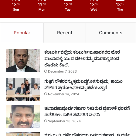
13
11
12
13
13
℃
℃
℃
℃
℃
Sun
Mon
Tue
Wed
Thu
Popular
Recent
Comments
ಕಲಬುರ್ಗಿ ಜಿಲ್ಲೆಯ ಕಲಬುರ್ಗಿ ಮಹಾನಗರದ ಹೊರ
ವಲಯದಲ್ಲಿ ಯುವ ವಕೀಲರನ್ನು ಮಾರಕಾಸ್ತ್ರದಿಂದ
ಹೊಡೆದು ಕೊಲೆ.
December 7, 2023
ಗುತ್ತಿಗೆ ನೌಕರರನ್ನು ಕ್ರಮಬದ್ಧಗೊಳಿಸುವುದು, ಕಾಯಂ
ನೌಕರರ ಪ್ರಯೋಜನಗಳನ್ನು ಪಡೆಯುತ್ತಾರೆ.
November 14, 2024
ಚುನಾವಣಾಪೂರ್ವ ಸರ್ಕಾರ ನೀಡಿರುವ ಪ್ರಣಾಳಿಕೆ ಭರವಸೆ
ಈಡೆರಿಸಲು ಸಾರಿಗೆ ಸಚಿವರಿಗೆ ಮನವಿ.
September 28, 2024
ನಮ್ಮನ್ನು ಡಿ ದರ್ಜೆ ನೌಕರರಾಗಿ ಬಳಸಿದ ಸರ್ಕಾರ , ಡಿ ದರ್ಜೆ