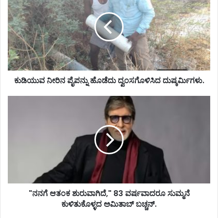
ಕುಡಿಯುವ ನೀರಿನ ಪೈಪನ್ನು ಹೊಡೆದು ದ್ವಂಸಗೊಳಿಸಿದ ದುಷ್ಕರ್ಮಿಗಳು.
"ನನಗೆ ಆತಂಕ ಶುರುವಾಗಿದೆ," 83 ವರ್ಷವಾದರೂ ಸುಮ್ಮನೆ
ಕುಳಿತುಕೊಳ್ಳದ ಅಮಿತಾಬ್ ಬಚ್ಚನ್.