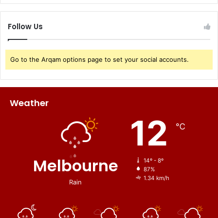
Follow Us
Go to the Arqam options page to set your social accounts.
Weather
12
℃
Melbourne
14º - 8º
87%
1.34 km/h
Rain