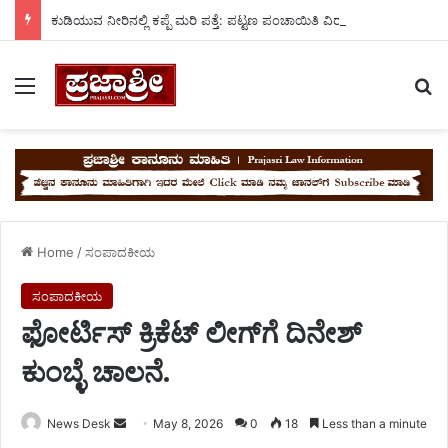
ಕುಡಿಯುವ ನೀರಿನಲ್ಲಿ ಕಪ್ಪೆ ಮರಿ ಪತ್ತೆ: ಪಟ್ಟಣ ಪಂಚಾಯಿತಿ ವಿರುದ್ಧ ಜನರ ಆಕ್ರೋಶ!
Menu
Se
Home
/
ಸಂಪಾದಕೀಯ
ಸಂಪಾದಕೀಯ
​ಫೋರ್ಟಿಸ್ ಕ್ರಿಕೆಟ್ ಲೀಗ್‌ಗೆ ದಿನೇಶ್
ಕುಂಬ್ಳೆ ಚಾಲನೆ.
Send
News Desk
May 8, 2026
0
18
Less than a minute
an