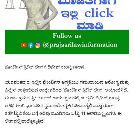
​ಫೋರ್ಟಿಸ್ ಕ್ರಿಕೆಟ್ ಲೀಗ್‌ಗೆ ದಿನೇಶ್ ಕುಂಬ್ಳೆ ಚಾಲನೆ
​ಯಶವಂತಪುರ: ಇಲ್ಲಿನ ಫೋರ್ಟಿಸ್ ಆಸ್ಪತ್ರೆಯು ಸಮುದಾಯದ ಆರೋಗ್ಯ ಮತ್ತು
ಫಿಟ್ನೆಸ್ ಉತ್ತೇಜಿಸುವ ಉದ್ದೇಶದಿಂದ ‘ಫೋರ್ಟಿಸ್ ಕ್ರಿಕೆಟ್ ಲೀಗ್’ ಆಯೋಜಿಸಿದೆ.
ಈ ಉಪಕ್ರಮದ ಪ್ರೀ-ಲಾಂಚ್ ಕಾರ್ಯಕ್ರಮದಲ್ಲಿ ಉದ್ಯಮಿ ದಿನೇಶ್ ಕುಂಬ್ಳೆ
ಅತಿಥಿಗಳಾಗಿ ಭಾಗವಹಿಸಿದ್ದರು. ಆರೋಗ್ಯಕರ ಜೀವನಶೈಲಿ ಮತ್ತು ರೋಗ
ತಡೆಗಟ್ಟುವಿಕೆಯ ಬಗ್ಗೆ ಅರಿವು ಮೂಡಿಸಲು ಒಟ್ಟು 11 ಆರ್‌ಡಬ್ಲ್ಯೂಎಗಳು ಈ
ಲೀಗ್‌ನಲ್ಲಿ ಪಾಲ್ಗೊಳ್ಳುತ್ತಿವೆ.