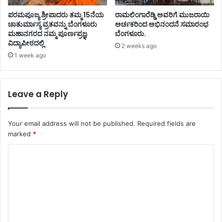
ಪರಮಪೂಜ್ಯ ಶ್ರೀಪಾದರು ತಮ್ಮ 15ನೆಯ
ರಾಮಲಿಂಗಾರೆಡ್ಡಿ ಅವರಿಗೆ ಮುಜರಾಯಿ
ಚಾತುರ್ಮಾಸ್ಯ ವ್ರತವನ್ನು ಬೆಂಗಳೂರು
ಅರ್ಚಕರಿಂದ ಅಭಿನಂದನೆ ಸಮಾರಂಭ
ಮಹಾನಗರದ ನಮ್ಮ ಪೂರ್ಣಪ್ರಜ್ಞ
ಬೆಂಗಳೂರು.
ವಿದ್ಯಾಪೀಠದಲ್ಲಿ
2 weeks ago
1 week ago
Leave a Reply
Your email address will not be published.
Required fields are
marked
*
C
o
m
m
e