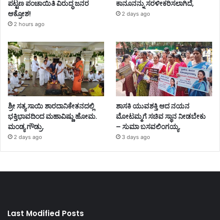
ಪಟ್ಟಣ ಪಂಚಾಯಿತಿ ವಿರುದ್ಧ ಜನರ
ಕಾನೂನನ್ನು ಸರಳೀಕರಿಸಲಾಗಿದೆ,
ಆಕ್ರೋಶ!
2 days ago
2 hours ago
ಶ್ರೀ ಸತ್ಯ ಸಾಯಿ ಶಾರದಾನಿಕೇತನದಲ್ಲಿ
ಶಾಸಕಿ ಯುವಶಕ್ತಿ ಆದ ನಯನ
ಭಕ್ತಿಭಾವದಿಂದ ಮಹಾವಿಷ್ಣು ಹೋಮ.
ಮೋಟಮ್ಮಗೆ ಸಚಿವ ಸ್ಥಾನ ನೀಡಬೇಕು
ಮಂಡ್ಯ ಗೌಡ್ರು.
– ಸುಮಾ ಬಸವಲಿಂಗಯ್ಯ.
2 days ago
3 days ago
Last Modified Posts