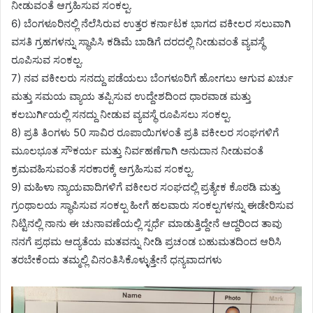
ನೀಡುವಂತೆ ಆಗ್ರಹಿಸುವ ಸಂಕಲ್ಪ.
6) ಬೆಂಗಳೂರಿನಲ್ಲಿ ನೆಲೆಸಿರುವ ಉತ್ತರ ಕರ್ನಾಟಕ ಭಾಗದ ವಕೀಲರ ಸಲುವಾಗಿ
ವಸತಿ ಗ್ರಹಗಳನ್ನು ಸ್ಥಾಪಿಸಿ ಕಡಿಮೆ ಬಾಡಿಗೆ ದರದಲ್ಲಿ ನೀಡುವಂತೆ ವ್ಯವಸ್ಥೆ
ರೂಪಿಸುವ ಸಂಕಲ್ಪ.
7) ನವ ವಕೀಲರು ಸನದ್ದು ಪಡೆಯಲು ಬೆಂಗಳೂರಿಗೆ ಹೋಗಲು ಆಗುವ ಖರ್ಚು
ಮತ್ತು ಸಮಯ ವ್ಯಾಯ ತಪ್ಪಿಸುವ ಉದ್ದೇಶದಿಂದ ಧಾರವಾಡ ಮತ್ತು
ಕಲಬುರ್ಗಿಯಲ್ಲಿ ಸನದ್ದು ನೀಡುವ ವ್ಯವಸ್ಥೆ ರೂಪಿಸಲು ಸಂಕಲ್ಪ.
8) ಪ್ರತಿ ತಿಂಗಳು 50 ಸಾವಿರ ರೂಪಾಯಿಗಳಂತೆ ಪ್ರತಿ ವಕೀಲರ ಸಂಘಗಳಿಗೆ
ಮೂಲಭೂತ ಸೌಕರ್ಯ ಮತ್ತು ನಿರ್ವಹಣೆಗಾಗಿ ಅನುದಾನ ನೀಡುವಂತೆ
ಕ್ರಮವಹಿಸುವಂತೆ ಸರಕಾರಕ್ಕೆ ಆಗ್ರಹಿಸುವ ಸಂಕಲ್ಪ.
9) ಮಹಿಳಾ ನ್ಯಾಯವಾದಿಗಳಿಗೆ ವಕೀಲರ ಸಂಘದಲ್ಲಿ ಪ್ರತ್ಯೇಕ ಕೊಠಡಿ ಮತ್ತು
ಗ್ರಂಥಾಲಯ ಸ್ಥಾಪಿಸುವ ಸಂಕಲ್ಪ ಹೀಗೆ ಹಲವಾರು ಸಂಕಲ್ಪಗಳನ್ನು ಈಡೇರಿಸುವ
ನಿಟ್ಟಿನಲ್ಲಿ ನಾನು ಈ ಚುನಾವಣೆಯಲ್ಲಿ ಸ್ಪರ್ಧೆ ಮಾಡುತ್ತಿದ್ದೇನೆ ಆದ್ದರಿಂದ ತಾವು
ನನಗೆ ಪ್ರಥಮ ಆದ್ಯತೆಯ ಮತವನ್ನು ನೀಡಿ ಪ್ರಚಂಡ ಬಹುಮತದಿಂದ ಆರಿಸಿ
ತರಬೇಕೆಂದು ತಮ್ಮಲ್ಲಿ ವಿನಂತಿಸಿಕೊಳ್ಳುತ್ತೇನೆ ಧನ್ಯವಾದಗಳು