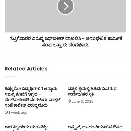
ಗುತ್ತಿಗೆದಾರರ ವಿರುದ್ಧ ಎಫ್‌ಐಆರ್ ದಾಖಲಿಸಿ - ಅಸಂಘಟಿತ ಕಾರ್ಮಿಕ
ಸಂಘ ಒತ್ತಾಯ ಬೆಂಗಳೂರು.
Related Articles
ಡಿಪ್ಲೊಮೋ ವಿದ್ಯಾರ್ಥಿಗಳಿಗೆ ಅನ್ಯಾಯ:
ಚಪ್ಪಲಿ ಕೈಯಲ್ಲಿ ಹಿಡಿದು ನಿಂತಿರುವ
ಸಮಗ್ರ ತನಿಖೆಗೆ ಆಗ್ರಹ –
ಸಾರ್ವಜನಿಕರ ಸ್ಥಿತಿ.
ವೆಂಕಟಾಚಲಪತಿ ಬೆಂಗಳೂರು. ನಾಡ್ಗರ್
June 3, 2026
ಸಂಜೆ ಕಾಲೇಜ್ ವಿರುದ್ಧ ದೂರು
1 week ago
ಶಾಲೆ ಸಿಬ್ಬಂದಿಯ ಯಡವಟ್ಟು:
ಆನ್ಲೈನ್, ಅಸಹಜ ರಿಯಾಯಿತಿ ಔಷಧ