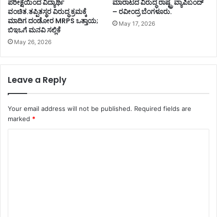
ಪರೀಕ್ಷೆಯಿಂದ ವಿದ್ಯಾರ್ಥಿ
ಮಾರಾಟದ ವಿರುದ್ಧ ರಾಷ್ಟ್ರ ವ್ಯಾಪಿಬಂದ್
ವಂಚಿತ.ತಪ್ಪಿತಸ್ಥರ ವಿರುದ್ಧ ಕ್ರಮಕ್ಕೆ
– ರವೀಂದ್ರ ಬೆಂಗಳೂರು.
ಮಾದಿಗ ದಂಡೋರ MRPS ಒತ್ತಾಯ;
May 17, 2026
ಬಿಇಒಗೆ ಮನವಿ ಸಲ್ಲಿಕೆ
May 26, 2026
Leave a Reply
Your email address will not be published.
Required fields are
marked
*
C
o
m
m
e
n