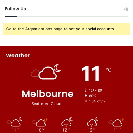
Follow Us
Go to the Arqam options page to set your social accounts.
Weather
11
℃
Melbourne
12º - 10º
80%
1.34 km/h
Scattered Clouds
11
18
12
12
11
℃
℃
℃
℃
℃