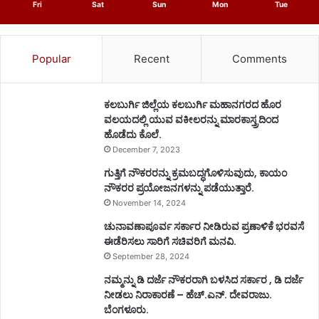
Fri
Sat
Sun
Mon
Tue
Popular
Recent
Comments
ಕಲಬುರ್ಗಿ ಜಿಲ್ಲೆಯ ಕಲಬುರ್ಗಿ ಮಹಾನಗರದ ಹೊರ
ವಲಯದಲ್ಲಿ ಯುವ ವಕೀಲರನ್ನು ಮಾರಕಾಸ್ತ್ರದಿಂದ
ಹೊಡೆದು ಕೊಲೆ.
December 7, 2023
ಗುತ್ತಿಗೆ ನೌಕರರನ್ನು ಕ್ರಮಬದ್ಧಗೊಳಿಸುವುದು, ಕಾಯಂ
ನೌಕರರ ಪ್ರಯೋಜನಗಳನ್ನು ಪಡೆಯುತ್ತಾರೆ.
November 14, 2024
ಚುನಾವಣಾಪೂರ್ವ ಸರ್ಕಾರ ನೀಡಿರುವ ಪ್ರಣಾಳಿಕೆ ಭರವಸೆ
ಈಡೆರಿಸಲು ಸಾರಿಗೆ ಸಚಿವರಿಗೆ ಮನವಿ.
September 28, 2024
ನಮ್ಮನ್ನು ಡಿ ದರ್ಜೆ ನೌಕರರಾಗಿ ಬಳಸಿದ ಸರ್ಕಾರ , ಡಿ ದರ್ಜೆ
ನೀಡಲು ನಿರಾಕಾರಣೆ – ಹೆಚ್.ಎನ್. ದೇವರಾಜು.
ಬೆಂಗಳೂರು.